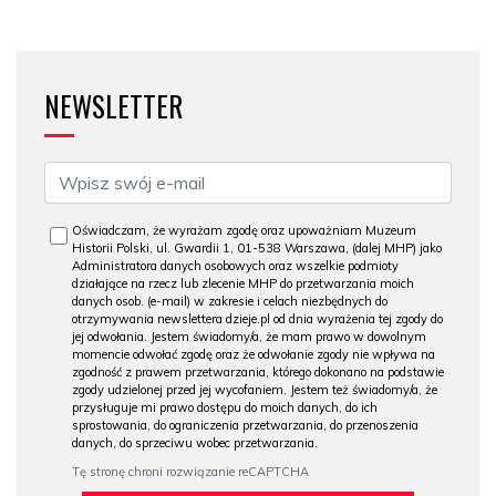
NEWSLETTER
Oświadczam, że wyrażam zgodę oraz upoważniam Muzeum
Historii Polski, ul. Gwardii 1, 01-538 Warszawa, (dalej MHP) jako
Administratora danych osobowych oraz wszelkie podmioty
działające na rzecz lub zlecenie MHP do przetwarzania moich
danych osob. (e-mail) w zakresie i celach niezbędnych do
otrzymywania newslettera dzieje.pl od dnia wyrażenia tej zgody do
jej odwołania. Jestem świadomy/a, że mam prawo w dowolnym
momencie odwołać zgodę oraz że odwołanie zgody nie wpływa na
zgodność z prawem przetwarzania, którego dokonano na podstawie
zgody udzielonej przed jej wycofaniem. Jestem też świadomy/a, że
przysługuje mi prawo dostępu do moich danych, do ich
sprostowania, do ograniczenia przetwarzania, do przenoszenia
danych, do sprzeciwu wobec przetwarzania.