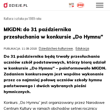
Kultura i sztuka po 1989 roku
Przejdź
do
MKiDN: do 31 października
treści
przesłuchania w konkursie „Do Hymnu”
Dziedzictwo kulturowe
Edukacja
PUBLIKACJA: 11.09.2018
,
Do 31 października będą trwały przesłuchania
uczniów szkół podstawowych, którzy biorą udział
w konkursie „Do Hymnu” – poinformowało MKiDN.
Zadaniem konkursowym jest wspólne wykonanie
przez co najmniej połowę uczniów szkoły hymnu
państwowego i dwóch wybranych pieśni
hymnicznych.
Konkurs „Do Hymnu” jest organizowany przez Narodowe
Centrum Kultury w ramach obchodów setnej rocznicy