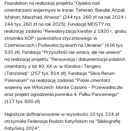
Foundation na realizację projektu "Opieka nad
cmentarzami wojennymi w Iranie: Teheran, Bandar Anzali,
Isfahan, Maszhad, Ahwaz" (244 tys. 260 zł na rok 2024 i
244 tys. 260 zł na rok 2025); Fundacja MOSTY na
realizację zadania "Rewaloryzacja kwater z 1920 r., grobu
strażnika KOP i powstańca styczniowego w
Czerniowcach i Podwołoczyskach na Ukrainie" (436 tys.
535 zł); Fundacja "Przyszłość nie wraca, ale nie umiera"
na realizację projektu "Renowacja i dokumentacja polskich
cmentarzy z lat 40. XX w. w Kondoa i Tengeru
(Tanzania)" (257 tys. 814 zł); Fundacja "Silva Rerum
Polonarum" na realizację zadania "Polski cmentarz
wojenny we Włoszech: Monte Cassino - Przewodniczki
oraz projekt ogrodzenia pomnika 4. Pułku Pancernego"
(117 tys. 600 zł).
Najniższe dofinansowanie w wysokości 10 tys. 224 zł
otrzymała Federacja Rodzin Katyńskich na "Bibliografię
Katyńską 2024".