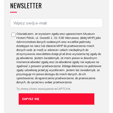
NEWSLETTER
Oświadczam, że wyrażam zgodę oraz upoważniam Muzeum
Historii Polski, ul. Gwardii 1, 01-538 Warszawa, (dalej MHP) jako
Administratora danych osobowych oraz wszelkie podmioty
działające na rzecz lub zlecenie MHP do przetwarzania moich
danych osob. (e-mail) w zakresie i celach niezbędnych do
otrzymywania newslettera dzieje.pl od dnia wyrażenia tej zgody do
jej odwołania. Jestem świadomy/a, że mam prawo w dowolnym
momencie odwołać zgodę oraz że odwołanie zgody nie wpływa na
zgodność z prawem przetwarzania, którego dokonano na podstawie
zgody udzielonej przed jej wycofaniem. Jestem też świadomy/a, że
przysługuje mi prawo dostępu do moich danych, do ich
sprostowania, do ograniczenia przetwarzania, do przenoszenia
danych, do sprzeciwu wobec przetwarzania.