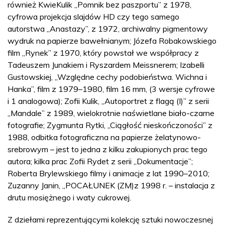
również KwieKulik „Pomnik bez paszportu” z 1978,
cyfrowa projekcja slajdów HD czy tego samego
autorstwa „Anastazy”, z 1972, archiwalny pigmentowy
wydruk na papierze bawełnianym; Józefa Robakowskiego
film „Rynek” z 1970, który powstał we współpracy z
Tadeuszem Junakiem i Ryszardem Meissnerem; Izabelli
Gustowskiej, „Względne cechy podobieństwa. Wichna i
Hanka”, film z 1979–1980, film 16 mm, (3 wersje cyfrowe
i 1 analogowa); Zofii Kulik, „Autoportret z flagą (I)” z serii
„Mandale” z 1989, wielokrotnie naświetlane biało-czarne
fotografie; Zygmunta Rytki, „Ciągłość nieskończoności” z
1988, odbitka fotograficzna na papierze żelatynowo-
srebrowym – jest to jedna z kilku zakupionych prac tego
autora; kilka prac Zofii Rydet z serii „Dokumentacje”;
Roberta Brylewskiego filmy i animacje z lat 1990–2010;
Zuzanny Janin, „POCAŁUNEK (ZM)z 1998 r. – instalacja z
drutu mosiężnego i waty cukrowej.
Z dziełami reprezentującymi kolekcję sztuki nowoczesnej