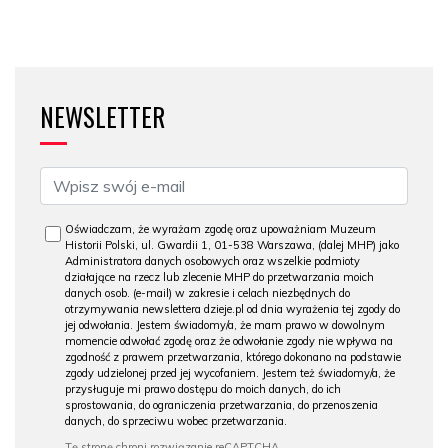
NEWSLETTER
Oświadczam, że wyrażam zgodę oraz upoważniam Muzeum
Historii Polski, ul. Gwardii 1, 01-538 Warszawa, (dalej MHP) jako
Administratora danych osobowych oraz wszelkie podmioty
działające na rzecz lub zlecenie MHP do przetwarzania moich
danych osob. (e-mail) w zakresie i celach niezbędnych do
otrzymywania newslettera dzieje.pl od dnia wyrażenia tej zgody do
jej odwołania. Jestem świadomy/a, że mam prawo w dowolnym
momencie odwołać zgodę oraz że odwołanie zgody nie wpływa na
zgodność z prawem przetwarzania, którego dokonano na podstawie
zgody udzielonej przed jej wycofaniem. Jestem też świadomy/a, że
przysługuje mi prawo dostępu do moich danych, do ich
sprostowania, do ograniczenia przetwarzania, do przenoszenia
danych, do sprzeciwu wobec przetwarzania.