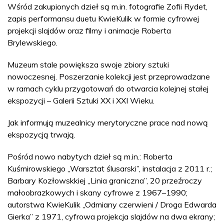
Wśród zakupionych dzieł są m.in. fotografie Zofii Rydet,
zapis performansu duetu KwieKulik w formie cyfrowej
projekcji slajdów oraz filmy i animacje Roberta
Brylewskiego.
Muzeum stale powiększa swoje zbiory sztuki
nowoczesnej. Poszerzanie kolekcji jest przeprowadzane
w ramach cyklu przygotowań do otwarcia kolejnej stałej
ekspozycji – Galerii Sztuki XX i XXI Wieku.
Jak informują muzealnicy merytoryczne prace nad nową
ekspozycją trwają.
Pośród nowo nabytych dzieł są m.in.: Roberta
Kuśmirowskiego „Warsztat ślusarski”, instalacja z 2011 r.;
Barbary Kozłowskkiej „Linia graniczna”, 20 przeźroczy
małoobrazkowych i skany cyfrowe z 1967–1990;
autorstwa KwieKulik „Odmiany czerwieni / Droga Edwarda
Gierka” z 1971, cyfrowa projekcja slajdów na dwa ekrany;