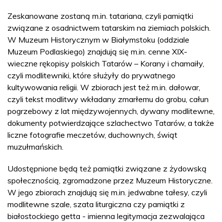
Zeskanowane zostaną m.in. tatariana, czyli pamiątki
związane z osadnictwem tatarskim na ziemiach polskich.
W Muzeum Historycznym w Białymstoku (oddziale
Muzeum Podlaskiego) znajdują się m.in. cenne XIX-
wieczne rękopisy polskich Tatarów – Korany i chamaiły,
czyli modlitewniki, które służyły do prywatnego
kultywowania religii. W zbiorach jest też m.in. dałowar,
czyli tekst modlitwy wkładany zmarłemu do grobu, całun
pogrzebowy z lat międzywojennych, dywany modlitewne,
dokumenty potwierdzające szlachectwo Tatarów, a także
liczne fotografie meczetów, duchownych, świąt
muzułmańskich.
Udostępnione będą też pamiątki związane z żydowską
społecznością, zgromadzone przez Muzeum Historyczne.
W jego zbiorach znajdują się m.in. jedwabne tałesy, czyli
modlitewne szale, szata liturgiczna czy pamiątki z
białostockiego getta - imienna legitymacja zezwalająca