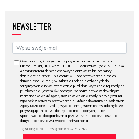
NEWSLETTER
Oświadczam, że wyrażam zgodę oraz upoważniam Muzeum
Historii Polski, ul. Gwardii 1, 01-538 Warszawa, (dalej MHP) jako
Administratora danych osobowych oraz wszelkie podmioty
działające na rzecz lub zlecenie MHP do przetwarzania moich
danych osob. (e-mail) w zakresie i celach niezbędnych do
otrzymywania newslettera dzieje.pl od dnia wyrażenia tej zgody do
jej odwołania. Jestem świadomy/a, że mam prawo w dowolnym
momencie odwołać zgodę oraz że odwołanie zgody nie wpływa na
zgodność z prawem przetwarzania, którego dokonano na podstawie
zgody udzielonej przed jej wycofaniem. Jestem też świadomy/a, że
przysługuje mi prawo dostępu do moich danych, do ich
sprostowania, do ograniczenia przetwarzania, do przenoszenia
danych, do sprzeciwu wobec przetwarzania.