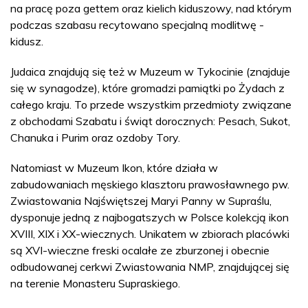
na pracę poza gettem oraz kielich kiduszowy, nad którym
podczas szabasu recytowano specjalną modlitwę -
kidusz.
Judaica znajdują się też w Muzeum w Tykocinie (znajduje
się w synagodze), które gromadzi pamiątki po Żydach z
całego kraju. To przede wszystkim przedmioty związane
z obchodami Szabatu i świąt dorocznych: Pesach, Sukot,
Chanuka i Purim oraz ozdoby Tory.
Natomiast w Muzeum Ikon, które działa w
zabudowaniach męskiego klasztoru prawosławnego pw.
Zwiastowania Najświętszej Maryi Panny w Supraślu,
dysponuje jedną z najbogatszych w Polsce kolekcją ikon
XVIII, XIX i XX-wiecznych. Unikatem w zbiorach placówki
są XVI-wieczne freski ocalałe ze zburzonej i obecnie
odbudowanej cerkwi Zwiastowania NMP, znajdującej się
na terenie Monasteru Supraskiego.