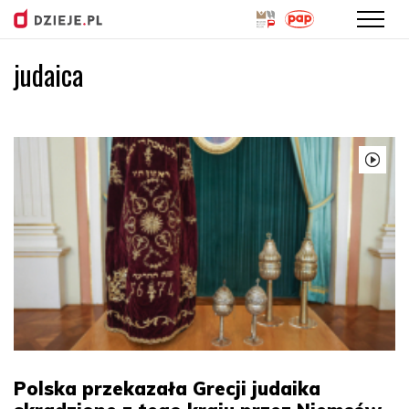
judaica
Przejdź
do
treści
Polska przekazała Grecji judaika