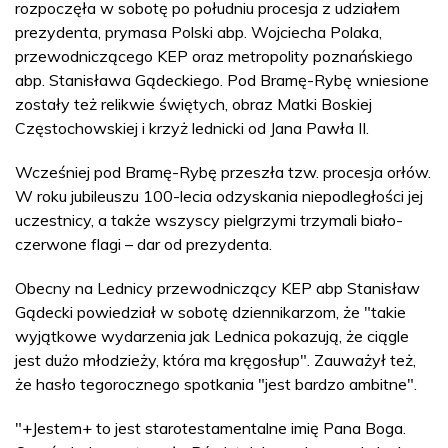
rozpoczęła w sobotę po południu procesja z udziałem
prezydenta, prymasa Polski abp. Wojciecha Polaka,
przewodniczącego KEP oraz metropolity poznańskiego
abp. Stanisława Gądeckiego. Pod Bramę-Rybę wniesione
zostały też relikwie świętych, obraz Matki Boskiej
Częstochowskiej i krzyż lednicki od Jana Pawła II.
Wcześniej pod Bramę-Rybę przeszła tzw. procesja orłów.
W roku jubileuszu 100-lecia odzyskania niepodległości jej
uczestnicy, a także wszyscy pielgrzymi trzymali biało-
czerwone flagi – dar od prezydenta.
Obecny na Lednicy przewodniczący KEP abp Stanisław
Gądecki powiedział w sobotę dziennikarzom, że "takie
wyjątkowe wydarzenia jak Lednica pokazują, że ciągle
jest dużo młodzieży, która ma kręgosłup". Zauważył też,
że hasło tegorocznego spotkania "jest bardzo ambitne".
"+Jestem+ to jest starotestamentalne imię Pana Boga.