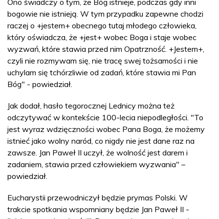
Ono świadczy o tym, że Bóg istnieje, podczas gdy inni
bogowie nie istnieją. W tym przypadku zapewne chodzi
raczej o +jestem+ obecnego tutaj młodego człowieka,
który oświadcza, że +jest+ wobec Boga i staje wobec
wyzwań, które stawia przed nim Opatrzność. +Jestem+,
czyli nie rozmywam się, nie tracę swej tożsamości i nie
uchylam się tchórzliwie od zadań, które stawia mi Pan
Bóg" - powiedział.
Jak dodał, hasło tegorocznej Lednicy można też
odczytywać w kontekście 100-lecia niepodległości. "To
jest wyraz wdzięczności wobec Pana Boga, że możemy
istnieć jako wolny naród, co nigdy nie jest dane raz na
zawsze. Jan Paweł II uczył, że wolność jest darem i
zadaniem, stawia przed człowiekiem wyzwania" –
powiedział.
Eucharystii przewodniczył będzie prymas Polski. W
trakcie spotkania wspomniany będzie Jan Paweł II -