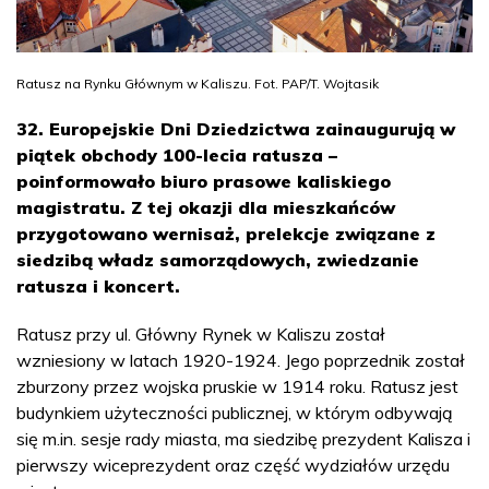
Ratusz na Rynku Głównym w Kaliszu. Fot. PAP/T. Wojtasik
32. Europejskie Dni Dziedzictwa zainaugurują w
piątek obchody 100-lecia ratusza –
poinformowało biuro prasowe kaliskiego
magistratu. Z tej okazji dla mieszkańców
przygotowano wernisaż, prelekcje związane z
siedzibą władz samorządowych, zwiedzanie
ratusza i koncert.
Ratusz przy ul. Główny Rynek w Kaliszu został
wzniesiony w latach 1920-1924. Jego poprzednik został
zburzony przez wojska pruskie w 1914 roku. Ratusz jest
budynkiem użyteczności publicznej, w którym odbywają
się m.in. sesje rady miasta, ma siedzibę prezydent Kalisza i
pierwszy wiceprezydent oraz część wydziałów urzędu