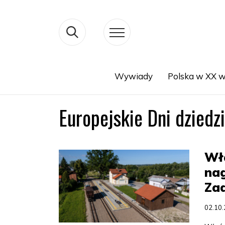
Wywiady
Polska w XX w
Search
Europejskie Dni dziedz
Wła
nag
Za
02.10