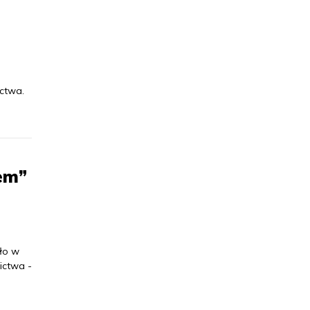
ctwa.
em”
yło w
ictwa -