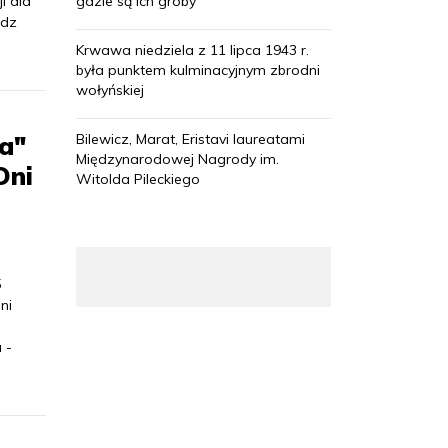
i dla
gdzie są ich groby
adz
Krwawa niedziela z 11 lipca 1943 r.
była punktem kulminacyjnym zbrodni
wołyńskiej
ia"
Bilewicz, Marat, Eristavi laureatami
Międzynarodowej Nagrody im.
Dni
Witolda Pileckiego
5
ni
 -