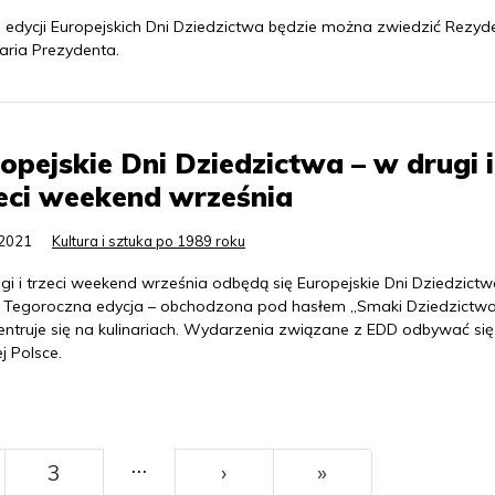
. edycji Europejskich Dni Dziedzictwa będzie można zwiedzić Rezyd
aria Prezydenta.
opejskie Dni Dziedzictwa – w drugi i
eci weekend września
.2021
Kultura i sztuka po 1989 roku
gi i trzeci weekend września odbędą się Europejskie Dni Dziedzict
. Tegoroczna edycja – obchodzona pod hasłem „Smaki Dziedzictwa
entruje się na kulinariach. Wydarzenia związane z EDD odbywać si
j Polsce.
…
››
Ostatni
3
›
»