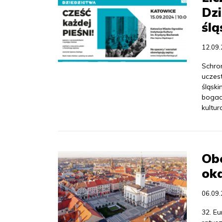
Dz
ślą
12.09
Schron
uczes
śląsk
bogac
kultur
Obc
oka
06.09
32. Eu