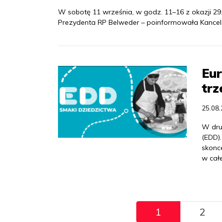
W sobotę 11 września, w godz. 11–16 z okazji 29
Prezydenta RP Belweder – poinformowała Kancel
Eur
trz
25.08
W dru
(EDD)
skonc
w całe
Pagination
1
2