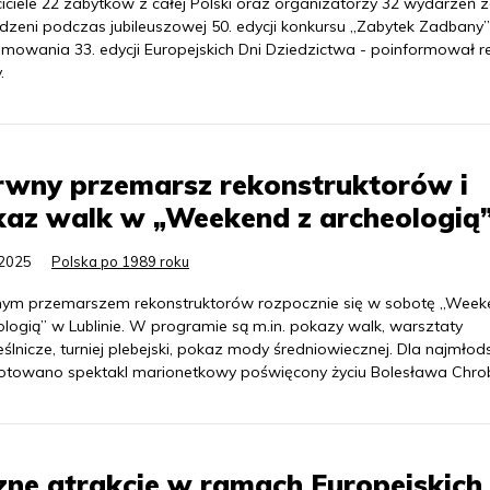
ciele 22 zabytków z całej Polski oraz organizatorzy 32 wydarzeń z
dzeni podczas jubileuszowej 50. edycji konkursu „Zabytek Zadbany”
mowania 33. edycji Europejskich Dni Dziedzictwa - poinformował r
.
rwny przemarsz rekonstruktorów i
az walk w „Weekend z archeologią
.2025
Polska po 1989 roku
ym przemarszem rekonstruktorów rozpocznie się w sobotę „Week
logią” w Lublinie. W programie są m.in. pokazy walk, warsztaty
ślnicze, turniej plebejski, pokaz mody średniowiecznej. Dla najmłod
otowano spektakl marionetkowy poświęcony życiu Bolesława Chro
zne atrakcje w ramach Europejskich