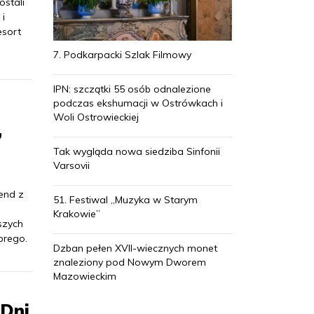
ostali
 i
esort
7. Podkarpacki Szlak Filmowy
IPN: szczątki 55 osób odnalezione
podczas ekshumacji w Ostrówkach i
Woli Ostrowieckiej
”
Tak wygląda nowa siedziba Sinfonii
Varsovii
end z
51. Festiwal „Muzyka w Starym
Krakowie”
szych
brego.
Dzban pełen XVII-wiecznych monet
znaleziony pod Nowym Dworem
Mazowieckim
 Dni