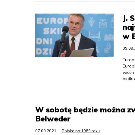
J. 
naj
w 
09.09
Europ
Europ
wicem
piątko
W sobotę będzie można zw
Belweder
07.09.2021
Polska po 1989 roku