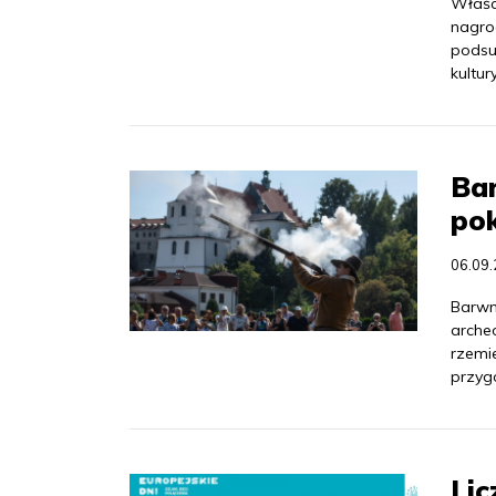
Właści
nagro
podsu
kultury
Ba
pok
06.09
Barwn
archeo
rzemie
przyg
Lic