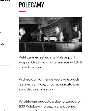
POLECAMY
a
e
wać
Publiczne egzekucje w Polsce po II
wojnie. Ostatnia miała miejsce w 1946
r. - w Poznaniu
Archeolog: kamienne wały w Górach
Izerskich znikają, choć są unikatowym
a
świadectwem historii
W obławie augustowskiej przepadło
600 Polaków - wciąż nie wiadomo,