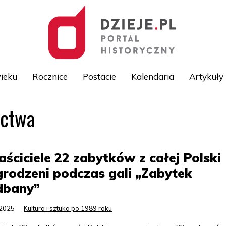
ieku
Rocznice
Postacie
Kalendaria
Artykuły
ictwa
Przejdź
do
treści
ściciele 22 zabytków z całej Polski
rodzeni podczas gali „Zabytek
dbany”
.2025
Kultura i sztuka po 1989 roku