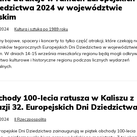
iedzictwa 2024 w województwie
skim
.2024
Kultura i sztuka po 1989 roku
y bojowe, spacery i koncerty to tylko część atrakcji, które czekają n
tników tegorocznych Europejskich Dni Dziedzictwa w województwi
im. W dniach 14-15 września mieszkańcy regionu będą mogli odkry
two kulturowe i historyczne regionu podczas licznych wydarzeń
alnych.
hody 100-lecia ratusza w Kaliszu z
zji 32. Europejskich Dni Dziedzictw
.2024
II Rzeczpospolita
ropejskie Dni Dziedzictwa zainaugurują w piątek obchody 100-lecia