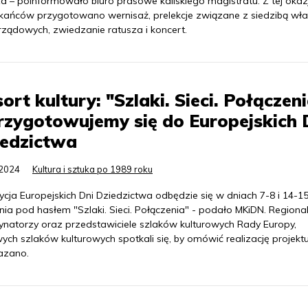
a – poinformowało biuro prasowe kaliskiego magistratu. Z tej okazj
kańców przygotowano wernisaż, prelekcje związane z siedzibą wł
ządowych, zwiedzanie ratusza i koncert.
ort kultury: "Szlaki. Sieci. Połączen
rzygotowujemy się do Europejskich 
iedzictwa
.2024
Kultura i sztuka po 1989 roku
ycja Europejskich Dni Dziedzictwa odbędzie się w dniach 7-8 i 14-1
ia pod hasłem "Szlaki. Sieci. Połączenia" - podało MKiDN. Regional
ynatorzy oraz przedstawiciele szlaków kulturowych Rady Europy,
ych szlaków kulturowych spotkali się, by omówić realizację projektu
azano.