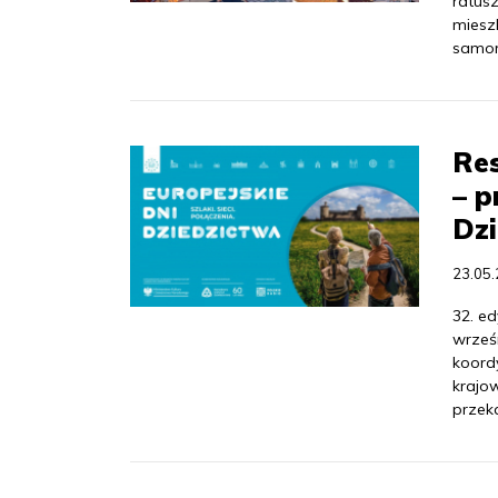
ratusz
miesz
samor
Res
– p
Dz
23.05
32. ed
wrześn
koord
krajow
przek