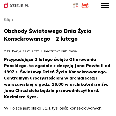
Religia
Przejdź
do
Obchody Światowego Dnia Życia
treści
Konsekrowanego – 2 lutego
Dziedzictwo kulturowe
PUBLIKACJA: 29.01.2022
Przypadające 2 lutego święto Ofiarowania
Pańskiego, to zgodnie z decyzją Jana Pawła II od
1997 r. Światowy Dzień Życia Konsekrowanego.
Centralnym uroczystościom w archidiecezji
warszawskiej o godz. 16.00 w archikatedrze św.
Jana Chrzciciela będzie przewodniczył kard.
Kazimierz Nycz.
W Polsce jest blisko 31,1 tys. osób konsekrowanych.