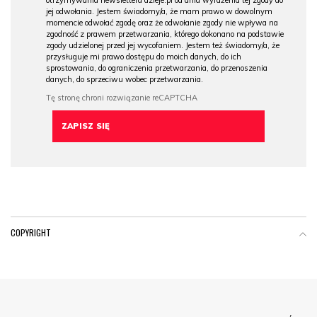
otrzymywania newslettera dzieje.pl od dnia wyrażenia tej zgody do
jej odwołania. Jestem świadomy/a, że mam prawo w dowolnym
momencie odwołać zgodę oraz że odwołanie zgody nie wpływa na
zgodność z prawem przetwarzania, którego dokonano na podstawie
zgody udzielonej przed jej wycofaniem. Jestem też świadomy/a, że
przysługuje mi prawo dostępu do moich danych, do ich
sprostowania, do ograniczenia przetwarzania, do przenoszenia
danych, do sprzeciwu wobec przetwarzania.
COPYRIGHT
Menu Footer