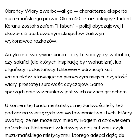
Obrońcy Wiary zwerbowali go w charakterze eksperta
muzułmańskiego prawa. Około 40-letni spokojny student
Koranu został szefem "Hisbah" - policji obyczajowej i
okazał się pozbawionym skrupułów żarliwym
wykonawcą rozkazów.
Arcykonserwatywni sunnici - czy to saudyjscy wahabici,
czy salafici (dla których inspiracją był wahabizm), lub
afgańscy i pakistańscy talibowie - odrzucają kult
wizerunków, stawiając na pierwszym miejscu czystość
wiary, prostotę i surowość obyczajów. Samo
sporządzanie wizerunków jest w ich oczach grzechem.
U korzeni tej fundamentalistycznej żarliwości leży też
podział na wierzących we wstawiennictwo i tych, którzy
uważają, że nie może być między Bogiem a człowiekiem
pośrednika. Natomiast w ludowej wersji sufizmu, czyli
muzułmańskiego mistycyzmu, którego adepci dążą do