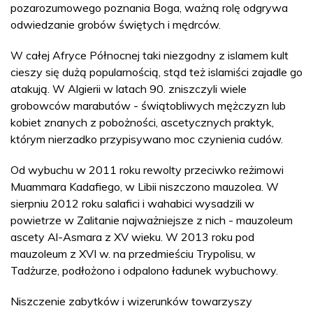
pozarozumowego poznania Boga, ważną rolę odgrywa
odwiedzanie grobów świętych i mędrców.
W całej Afryce Północnej taki niezgodny z islamem kult
cieszy się dużą popularnością, stąd też islamiści zajadle go
atakują. W Algierii w latach 90. zniszczyli wiele
grobowców marabutów - świątobliwych mężczyzn lub
kobiet znanych z pobożności, ascetycznych praktyk,
którym nierzadko przypisywano moc czynienia cudów.
Od wybuchu w 2011 roku rewolty przeciwko reżimowi
Muammara Kadafiego, w Libii niszczono mauzolea. W
sierpniu 2012 roku salafici i wahabici wysadzili w
powietrze w Zalitanie najważniejsze z nich - mauzoleum
ascety Al-Asmara z XV wieku. W 2013 roku pod
mauzoleum z XVI w. na przedmieściu Trypolisu, w
Tadżurze, podłożono i odpalono ładunek wybuchowy.
Niszczenie zabytków i wizerunków towarzyszy