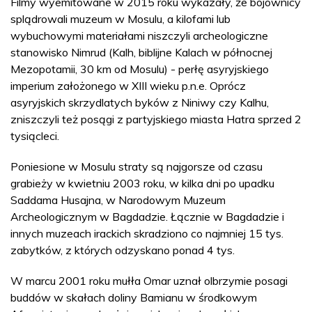
Filmy wyemitowane w 2015 roku wykazały, że bojownicy
splądrowali muzeum w Mosulu, a kilofami lub
wybuchowymi materiałami niszczyli archeologiczne
stanowisko Nimrud (Kalh, biblijne Kalach w północnej
Mezopotamii, 30 km od Mosulu) - perłę asyryjskiego
imperium założonego w XIII wieku p.n.e. Oprócz
asyryjskich skrzydlatych byków z Niniwy czy Kalhu,
zniszczyli też posągi z partyjskiego miasta Hatra sprzed 2
tysiącleci.
Poniesione w Mosulu straty są najgorsze od czasu
grabieży w kwietniu 2003 roku, w kilka dni po upadku
Saddama Husajna, w Narodowym Muzeum
Archeologicznym w Bagdadzie. Łącznie w Bagdadzie i
innych muzeach irackich skradziono co najmniej 15 tys.
zabytków, z których odzyskano ponad 4 tys.
W marcu 2001 roku mułła Omar uznał olbrzymie posagi
buddów w skałach doliny Bamianu w środkowym