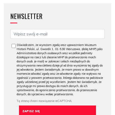
NEWSLETTER
Oświadczam, że wyrażam zgodę oraz upoważniam Muzeum
Historii Polski, ul. Gwardii 1, 01-538 Warszawa, (dalej MHP) jako
Administratora danych osobowych oraz wszelkie podmioty
działające na rzecz lub zlecenie MHP do przetwarzania moich
danych osob. (e-mail) w zakresie i celach niezbędnych do
otrzymywania newslettera dzieje.pl od dnia wyrażenia tej zgody do
jej odwołania. Jestem świadomy/a, że mam prawo w dowolnym
momencie odwołać zgodę oraz że odwołanie zgody nie wpływa na
zgodność z prawem przetwarzania, którego dokonano na podstawie
zgody udzielonej przed jej wycofaniem. Jestem też świadomy/a, że
przysługuje mi prawo dostępu do moich danych, do ich
sprostowania, do ograniczenia przetwarzania, do przenoszenia
danych, do sprzeciwu wobec przetwarzania.