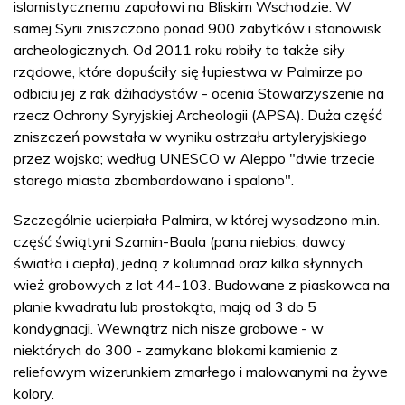
islamistycznemu zapałowi na Bliskim Wschodzie. W
samej Syrii zniszczono ponad 900 zabytków i stanowisk
archeologicznych. Od 2011 roku robiły to także siły
rządowe, które dopuściły się łupiestwa w Palmirze po
odbiciu jej z rak dżihadystów - ocenia Stowarzyszenie na
rzecz Ochrony Syryjskiej Archeologii (APSA). Duża część
zniszczeń powstała w wyniku ostrzału artyleryjskiego
przez wojsko; według UNESCO w Aleppo "dwie trzecie
starego miasta zbombardowano i spalono".
Szczególnie ucierpiała Palmira, w której wysadzono m.in.
część świątyni Szamin-Baala (pana niebios, dawcy
światła i ciepła), jedną z kolumnad oraz kilka słynnych
wież grobowych z lat 44-103. Budowane z piaskowca na
planie kwadratu lub prostokąta, mają od 3 do 5
kondygnacji. Wewnątrz nich nisze grobowe - w
niektórych do 300 - zamykano blokami kamienia z
reliefowym wizerunkiem zmarłego i malowanymi na żywe
kolory.