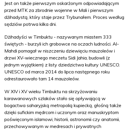
Jest on także pierwszym oskarżonym odpowiadającym
przed MTK za zbrodnie wojenne w Mali i pierwszym
dżihadystą, który staje przez Trybunałem. Proces według
sędziów potrwa kilka dni.
Dżihadyści w Timbuktu - nazywanym miastem 333
świętych - burzyli ich grobowce na oczach ludności. Al-
Mahdi pomagał w niszczeniu dziewięciu mauzoleów i
drzwi XV-wiecznego meczetu Sidi Jahia, budowli (z
jednym wyjątkiem) z listy dziedzictwa kultury UNESCO.
UNESCO od marca 2014 do lipca następnego roku
odrestaurowało tam 14 mauzoleów.
W XIV i XV wieku Timbuktu na skrzyżowaniu
karawanowych szlaków stało się opływającą w
bogactwa saharyjską metropolią kupiecką, głośną także
dzięki sufickim mędrcom i uczonym oraz manuskryptom
poświęconym islamowi, historii, astronomii czy anatomii,
przechowywanym w medresach i prywatnych