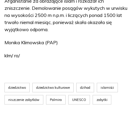
Afganistanie za obrażające islam i rozkazał ich
zniszczenie. Demolowanie posągów wykutych w urwisku
na wysokości 2500 m n.p.m. i liczących ponad 1500 lat
trwało niemal miesiąc, ponieważ skała okazała się
wyjątkowo odporna.
Monika Klimowska (PAP)
klm/ ro/
dziedzictwo
dziedzictwo kulturowe
dżihad
islamiści
niszczenie zabytków
Palmira
UNESCO
zabytki