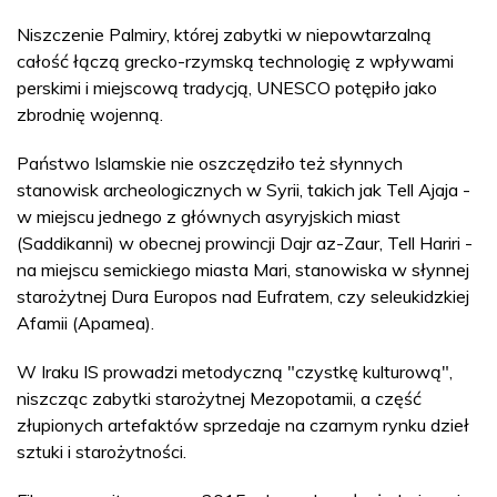
Niszczenie Palmiry, której zabytki w niepowtarzalną
całość łączą grecko-rzymską technologię z wpływami
perskimi i miejscową tradycją, UNESCO potępiło jako
zbrodnię wojenną.
Państwo Islamskie nie oszczędziło też słynnych
stanowisk archeologicznych w Syrii, takich jak Tell Ajaja -
w miejscu jednego z głównych asyryjskich miast
(Saddikanni) w obecnej prowincji Dajr az-Zaur, Tell Hariri -
na miejscu semickiego miasta Mari, stanowiska w słynnej
starożytnej Dura Europos nad Eufratem, czy seleukidzkiej
Afamii (Apamea).
W Iraku IS prowadzi metodyczną "czystkę kulturową",
niszcząc zabytki starożytnej Mezopotamii, a część
złupionych artefaktów sprzedaje na czarnym rynku dzieł
sztuki i starożytności.