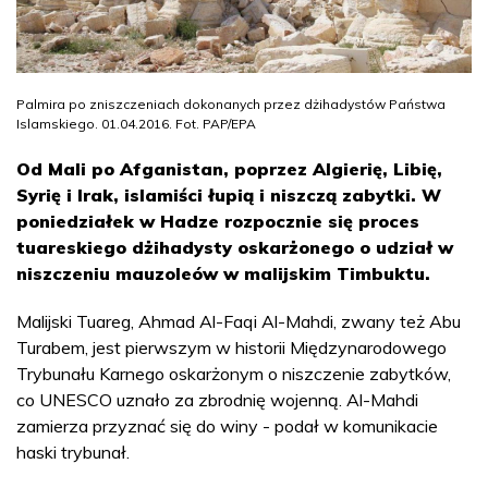
Palmira po zniszczeniach dokonanych przez dżihadystów Państwa
Islamskiego. 01.04.2016. Fot. PAP/EPA
Od Mali po Afganistan, poprzez Algierię, Libię,
Syrię i Irak, islamiści łupią i niszczą zabytki. W
poniedziałek w Hadze rozpocznie się proces
tuareskiego dżihadysty oskarżonego o udział w
niszczeniu mauzoleów w malijskim Timbuktu.
Malijski Tuareg, Ahmad Al-Faqi Al-Mahdi, zwany też Abu
Turabem, jest pierwszym w historii Międzynarodowego
Trybunału Karnego oskarżonym o niszczenie zabytków,
co UNESCO uznało za zbrodnię wojenną. Al-Mahdi
zamierza przyznać się do winy - podał w komunikacie
haski trybunał.