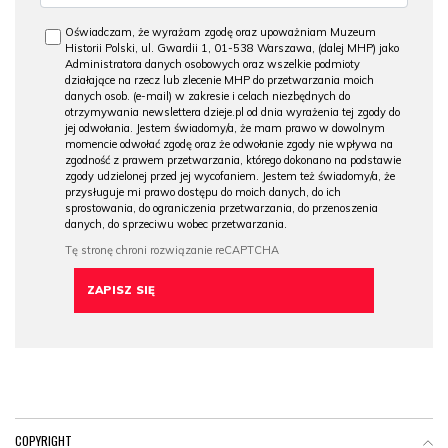
Oświadczam, że wyrażam zgodę oraz upoważniam Muzeum
Historii Polski, ul. Gwardii 1, 01-538 Warszawa, (dalej MHP) jako
Administratora danych osobowych oraz wszelkie podmioty
działające na rzecz lub zlecenie MHP do przetwarzania moich
danych osob. (e-mail) w zakresie i celach niezbędnych do
otrzymywania newslettera dzieje.pl od dnia wyrażenia tej zgody do
jej odwołania. Jestem świadomy/a, że mam prawo w dowolnym
momencie odwołać zgodę oraz że odwołanie zgody nie wpływa na
zgodność z prawem przetwarzania, którego dokonano na podstawie
zgody udzielonej przed jej wycofaniem. Jestem też świadomy/a, że
przysługuje mi prawo dostępu do moich danych, do ich
sprostowania, do ograniczenia przetwarzania, do przenoszenia
danych, do sprzeciwu wobec przetwarzania.
COPYRIGHT