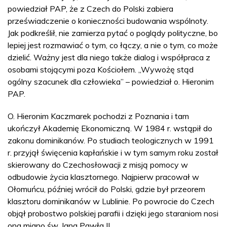
powiedział PAP, że z Czech do Polski zabiera
przeświadczenie o konieczności budowania wspólnoty.
Jak podkreślił, nie zamierza pytać o poglądy polityczne, bo
lepiej jest rozmawiać o tym, co łączy, a nie o tym, co może
dzielić. Ważny jest dla niego także dialog i współpraca z
osobami stojącymi poza Kościołem. „Wywożę stąd
ogólny szacunek dla człowieka” – powiedział o. Hieronim
PAP.
O. Hieronim Kaczmarek pochodzi z Poznania i tam
ukończył Akademię Ekonomiczną. W 1984 r. wstąpił do
zakonu dominikanów. Po studiach teologicznych w 1991
r. przyjął święcenia kapłańskie i w tym samym roku został
skierowany do Czechosłowacji z misją pomocy w
odbudowie życia klasztornego. Najpierw pracował w
Ołomuńcu, później wrócił do Polski, gdzie był przeorem
klasztoru dominikanów w Lublinie. Po powrocie do Czech
objął probostwo polskiej parafii i dzięki jego staraniom nosi
ona miano św. Jana Pawła II.