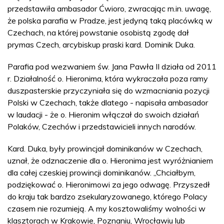
przedstawiła ambasador Ćwioro, zwracając m.in. uwagę,
że polska parafia w Pradze, jest jedyną taką placówką w
Czechach, na której powstanie osobistą zgodę dał
prymas Czech, arcybiskup praski kard. Dominik Duka.
Parafia pod wezwaniem św. Jana Pawła II działa od 2011
r. Działalność o. Hieronima, która wykraczała poza ramy
duszpasterskie przyczyniała się do wzmacniania pozycji
Polski w Czechach, także dlatego - napisała ambasador
w laudacji - że o. Hieronim włączał do swoich działań
Polaków, Czechów i przedstawicieli innych narodów.
Kard. Duka, były prowincjał dominikanów w Czechach,
uznał, że odznaczenie dla o. Hieronima jest wyróżnianiem
dla całej czeskiej prowincji dominikanów. „Chciałbym,
podziękować o. Hieronimowi za jego odwagę. Przyszedł
do kraju tak bardzo zsekularyzowanego, którego Polacy
czasem nie rozumieją. A my kosztowaliśmy wolności w
klasztorach w Krakowie, Poznaniu, Wrocławiu lub