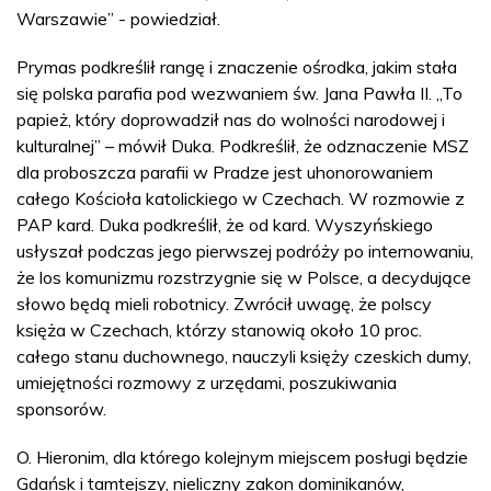
Warszawie” - powiedział.
Prymas podkreślił rangę i znaczenie ośrodka, jakim stała
się polska parafia pod wezwaniem św. Jana Pawła II. „To
papież, który doprowadził nas do wolności narodowej i
kulturalnej” – mówił Duka. Podkreślił, że odznaczenie MSZ
dla proboszcza parafii w Pradze jest uhonorowaniem
całego Kościoła katolickiego w Czechach. W rozmowie z
PAP kard. Duka podkreślił, że od kard. Wyszyńskiego
usłyszał podczas jego pierwszej podróży po internowaniu,
że los komunizmu rozstrzygnie się w Polsce, a decydujące
słowo będą mieli robotnicy. Zwrócił uwagę, że polscy
księża w Czechach, którzy stanowią około 10 proc.
całego stanu duchownego, nauczyli księży czeskich dumy,
umiejętności rozmowy z urzędami, poszukiwania
sponsorów.
O. Hieronim, dla którego kolejnym miejscem posługi będzie
Gdańsk i tamtejszy, nieliczny zakon dominikanów,