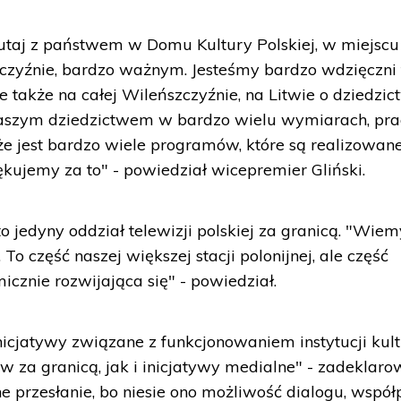
utaj z państwem w Domu Kultury Polskiej, w miejscu
zczyźnie, bardzo ważnym. Jesteśmy bardzo wdzięczni
e także na całej Wileńszczyźnie, na Litwie o dziedzic
ę naszym dziedzictwem w bardzo wielu wymiarach, pra
e jest bardzo wiele programów, które są realizowane
ękujemy za to" - powiedział wicepremier Gliński.
 jedyny oddział telewizji polskiej za granicą. "Wiem
 To część naszej większej stacji polonijnej, ale część
cznie rozwijająca się" - powiedział.
cjatywy związane z funkcjonowaniem instytucji kult
ów za granicą, jak i inicjatywy medialne" - zadeklaro
 przesłanie, bo niesie ono możliwość dialogu, współ