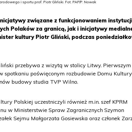
arodowego i sportu prof. Piotr Gliński. Fot. PAP/P. Nowak
nicjatywy związane z funkcjonowaniem instytucj
ących Polaków za granicą, jak i inicjatywy medialn
ister kultury Piotr Gliński, podczas poniedziałk
iński przebywa z wizytą w stolicy Litwy. Pierwszym
ł w spotkaniu poświęconym rozbudowie Domu Kultur
lanów budowy studia TVP Wilno.
ury Polskiej uczestniczyli również m.in. szef KPRM
tanu w Ministerstwie Spraw Zagranicznych Szymon
załek Sejmu Małgorzata Gosiewska oraz członek Zar