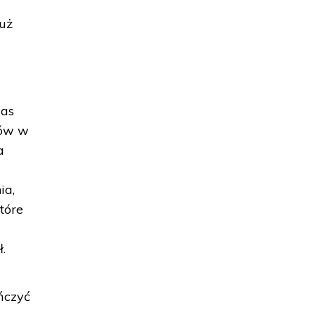
już
zas
ków w
a
ia,
które
.
ńczyć