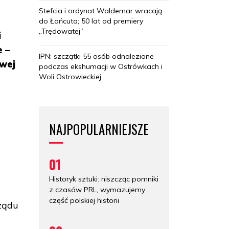
Stefcia i ordynat Waldemar wracają
do Łańcuta; 50 lat od premiery
„Trędowatej”
i
e –
IPN: szczątki 55 osób odnalezione
owej
podczas ekshumacji w Ostrówkach i
Woli Ostrowieckiej
NAJPOPULARNIEJSZE
y
01
Historyk sztuki: niszcząc pomniki
z czasów PRL, wymazujemy
część polskiej historii
ządu