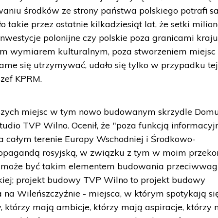
waniu środków ze strony państwa polskiego potrafi 
 takie przez ostatnie kilkadziesiąt lat, że setki mili
inwestycje polonijne czy polskie poza granicami kraj
ym wymiarem kulturalnym, poza stworzeniem miejsc 
same się utrzymywać, udało się tylko w przypadku te
 szef KPRM.
jszych miejsc w tym nowo budowanym skrzydle Dom
studio TVP Wilno. Ocenił, że "poza funkcją informacyj
 na całym terenie Europy Wschodniej i Środkowo-
ropagandą rosyjską, w związku z tym w moim przeko
, może być takim elementem budowania przeciwwagi
skiej; projekt budowy TVP Wilno to projekt budowy
 na Wileńszczyźnie - miejsca, w którym spotykają si
 którzy mają ambicje, którzy mają aspiracje, którzy