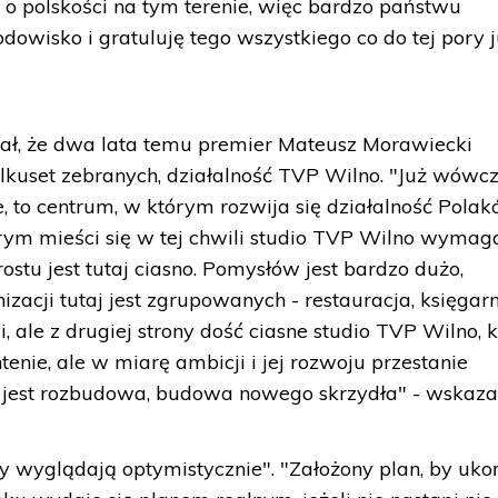
ż o polskości na tym terenie, więc bardzo państwu
odowisko i gratuluję tego wszystkiego co do tej pory 
ał, że dwa lata temu premier Mateusz Morawiecki
lkuset zebranych, działalność TVP Wilno. "Już wówc
e, to centrum, w którym rozwija się działalność Pola
tórym mieści się w tej chwili studio TVP Wilno wymag
stu jest tutaj ciasno. Pomysłów jest bardzo dużo,
nizacji tutaj jest zgrupowanych - restauracja, księgarn
i, ale z drugiej strony dość ciasne studio TVP Wilno, 
tenie, ale w miarę ambicji i jej rozwoju przestanie
 jest rozbudowa, budowa nowego skrzydła" - wskazał
wy wyglądają optymistycznie". "Założony plan, by uko