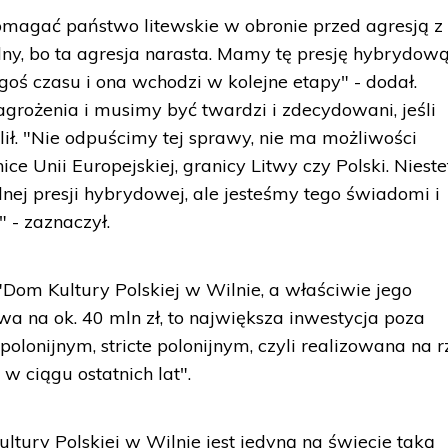
agać państwo litewskie w obronie przed agresją z
lny, bo ta agresja narasta. Mamy tę presję hybrydow
egoś czasu i ona wchodzi w kolejne etapy" - dodał.
rożenia i musimy być twardzi i zdecydowani, jeśli
lił. "Nie odpuścimy tej sprawy, nie ma możliwości
ice Unii Europejskiej, granicy Litwy czy Polski. Nieste
nej presji hybrydowej, ale jesteśmy tego świadomi i
 - zaznaczył.
Dom Kultury Polskiej w Wilnie, a właściwie jego
wa na ok. 40 mln zł, to największa inwestycja poza
polonijnym, stricte polonijnym, czyli realizowana na r
w ciągu ostatnich lat".
tury Polskiej w Wilnie jest jedyną na świecie taką