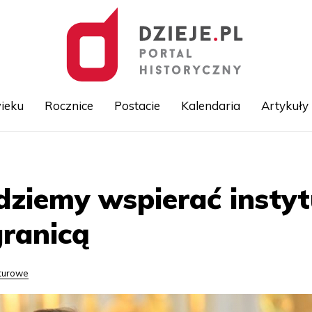
ieku
Rocznice
Postacie
Kalendaria
Artykuły
Przejdź
do
treści
ędziemy wspierać instyt
ranicą
lturowe