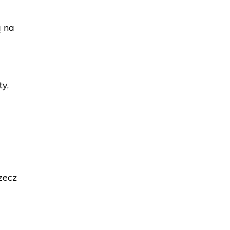
ą na
ty,
zecz