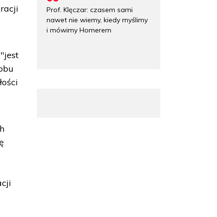
racji
Prof. Klęczar: czasem sami
nawet nie wiemy, kiedy myślimy
i mówimy Homerem
"jest
 obu
łości
ch
ę
cji