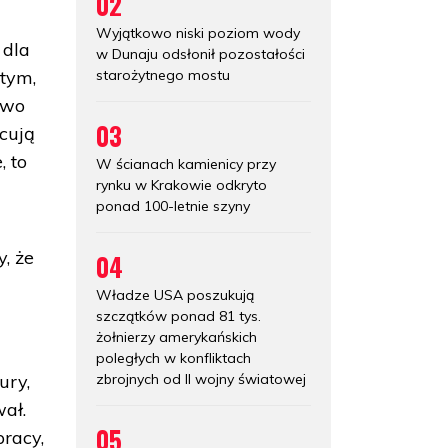
02
Wyjątkowo niski poziom wody
 dla
w Dunaju odsłonił pozostałości
starożytnego mostu
 tym,
two
03
cują
, to
W ścianach kamienicy przy
rynku w Krakowie odkryto
ponad 100-letnie szyny
y, że
04
Władze USA poszukują
szczątków ponad 81 tys.
żołnierzy amerykańskich
poległych w konfliktach
zbrojnych od II wojny światowej
ury,
wał.
05
pracy,