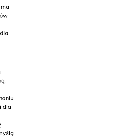
sama
onów
u
dla
j
u
ną,
naniu
 dla
ę
 myślą