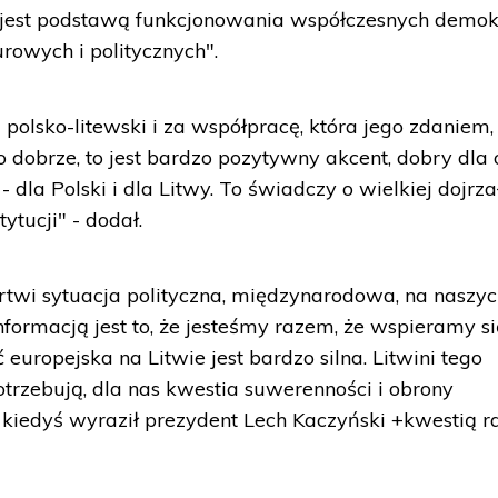
o jest podstawą funkcjonowania współczesnych demok
rowych i politycznych".
 polsko-litewski i za współpracę, która jego zdaniem, 
To dobrze, to jest bardzo pozytywny akcent, dobry dla
 dla Polski i dla Litwy. To świadczy o wielkiej dojrza
ytucji" - dodał.
twi sytuacja polityczna, międzynarodowa, na naszy
nformacją jest to, że jesteśmy razem, że wspieramy si
ć europejska na Litwie jest bardzo silna. Litwini tego
potrzebują, dla nas kwestia suwerenności i obrony
to kiedyś wyraził prezydent Lech Kaczyński +kwestią ra