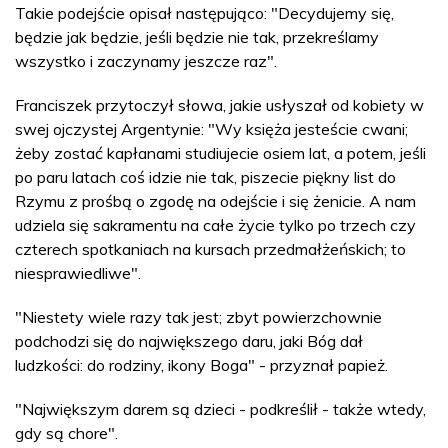
Takie podejście opisał następująco: "Decydujemy się,
będzie jak będzie, jeśli będzie nie tak, przekreślamy
wszystko i zaczynamy jeszcze raz".
Franciszek przytoczył słowa, jakie usłyszał od kobiety w
swej ojczystej Argentynie: "Wy księża jesteście cwani;
żeby zostać kapłanami studiujecie osiem lat, a potem, jeśli
po paru latach coś idzie nie tak, piszecie piękny list do
Rzymu z prośbą o zgodę na odejście i się żenicie. A nam
udziela się sakramentu na całe życie tylko po trzech czy
czterech spotkaniach na kursach przedmałżeńskich; to
niesprawiedliwe".
"Niestety wiele razy tak jest; zbyt powierzchownie
podchodzi się do największego daru, jaki Bóg dał
ludzkości: do rodziny, ikony Boga" - przyznał papież.
"Największym darem są dzieci - podkreślił - także wtedy,
gdy są chore".