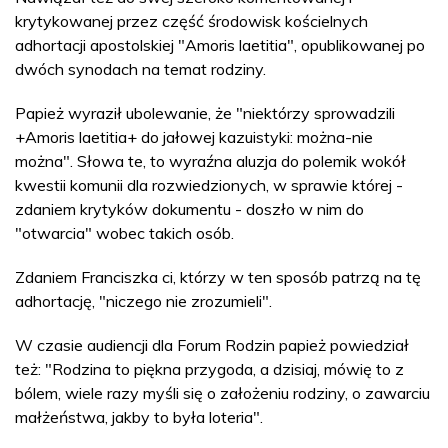
krytykowanej przez część środowisk kościelnych
adhortacji apostolskiej "Amoris laetitia", opublikowanej po
dwóch synodach na temat rodziny.
Papież wyraził ubolewanie, że "niektórzy sprowadzili
+Amoris laetitia+ do jałowej kazuistyki: można-nie
można". Słowa te, to wyraźna aluzja do polemik wokół
kwestii komunii dla rozwiedzionych, w sprawie której -
zdaniem krytyków dokumentu - doszło w nim do
"otwarcia" wobec takich osób.
Zdaniem Franciszka ci, którzy w ten sposób patrzą na tę
adhortację, "niczego nie zrozumieli".
W czasie audiencji dla Forum Rodzin papież powiedział
też: "Rodzina to piękna przygoda, a dzisiaj, mówię to z
bólem, wiele razy myśli się o założeniu rodziny, o zawarciu
małżeństwa, jakby to była loteria".