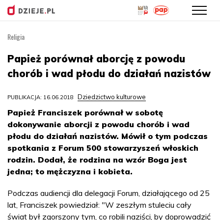
Religia
Przejdź
do
Papież porównał aborcję z powodu
treści
chorób i wad płodu do działań nazistów
Dziedzictwo kulturowe
PUBLIKACJA: 16.06.2018
Papież Franciszek porównał w sobotę
dokonywanie aborcji z powodu chorób i wad
płodu do działań nazistów. Mówił o tym podczas
spotkania z Forum 500 stowarzyszeń włoskich
rodzin. Dodał, że rodzina na wzór Boga jest
jedna; to mężczyzna i kobieta.
Podczas audiencji dla delegacji Forum, działającego od 25
lat, Franciszek powiedział: "W zeszłym stuleciu cały
świat był zgorszony tym, co robili naziści, by doprowadzić