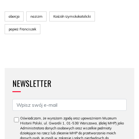
aborcja
nazizm
Kościół rzymskokatolicki
papież Franciszek
NEWSLETTER
Oświadczam, że wyrażam zgodę oraz upoważniam Muzeum
Historii Polski, ul. Gwardii 1, 01-538 Warszawa, (dalej MHP) jako
Administratora danych osobowych oraz wszelkie podmioty
działające na rzecz lub zlecenie MHP do przetwarzania moich
danych osob. (e-mail) w zakresie i celach niezbędnych do