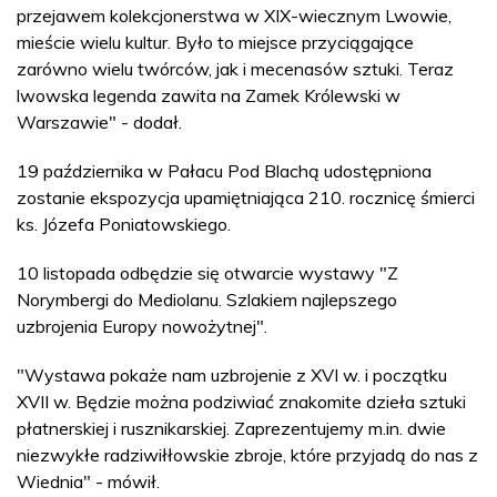
przejawem kolekcjonerstwa w XIX-wiecznym Lwowie,
mieście wielu kultur. Było to miejsce przyciągające
zarówno wielu twórców, jak i mecenasów sztuki. Teraz
lwowska legenda zawita na Zamek Królewski w
Warszawie" - dodał.
19 października w Pałacu Pod Blachą udostępniona
zostanie ekspozycja upamiętniająca 210. rocznicę śmierci
ks. Józefa Poniatowskiego.
10 listopada odbędzie się otwarcie wystawy "Z
Norymbergi do Mediolanu. Szlakiem najlepszego
uzbrojenia Europy nowożytnej".
"Wystawa pokaże nam uzbrojenie z XVI w. i początku
XVII w. Będzie można podziwiać znakomite dzieła sztuki
płatnerskiej i rusznikarskiej. Zaprezentujemy m.in. dwie
niezwykłe radziwiłłowskie zbroje, które przyjadą do nas z
Wiednia" - mówił.