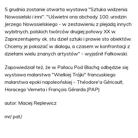
5 grudnia zostanie otwarta wystawa "Sztuka widzenia.
Nowosielski i inni". "Uświetni ona obchody 100. urodzin
Jerzego Nowosielskiego - w zestawieniu z plejadą innych
wybitnych, polskich twórców drugiej połowy XX w.
Zaprezentujemy ok. stu dzieł sztuki i prawie sto obiektów.
Chcemy je pokazać w dialogu, a czasem w konfrontacji z
dziełami wielu znanych artystów" - wyjaśnił Fałkowski.
Zapowiedział też, że w Pałacu Pod Blachą odbędzie się
wystawa malarstwa "Wielkiej Trójki" francuskiego
malarstwa epoki napoleońskiej - Théodore'a Géricault,
Horacego Verneta i François Gérarda.(PAP)
autor: Maciej Replewicz
mr/ pat/