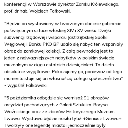
konferencji w Warszawie dyrektor Zamku Królewskiego,
prof. dr hab. Wojciech Fałkowski.
"Będzie on wystawiany w tworzonym obecnie gabinecie
poświęconym sztuce włoskiej XIV i XV wieku. Dzięki
subwencji rządowej i wsparciu Jastrzębskiej Spółki
Węglowej i Banku PKO BP udało się nabyć ten wspaniały
obraz do zamkowej kolekcji. Z całą pewnością jest to
jeden z najważniejszych nabytków w polskim świecie
muzealnym w ciągu ostatnich dziesięcioleci. To dzieło
absolutnie wyjątkowe. Pokazujemy go, ponieważ od tego
momentu staje się on własnością całego społeczeństwa"
- wyjaśnił Fałkowski.
"5 października odbędzie się wernisaż 91 obrazów,
arcydzieł pochodzących z Galerii Sztuki im. Borysa
Woźnickiego oraz ze zbiorów Historycznego Muzeum
Lwowa. Wystawa będzie nosiła tytuł +Geniusz Lwowa+.
Tworzyły one legendę miasta i jednocześnie były