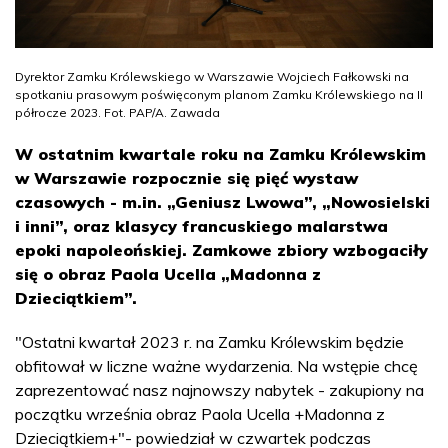
Dyrektor Zamku Królewskiego w Warszawie Wojciech Fałkowski na
spotkaniu prasowym poświęconym planom Zamku Królewskiego na II
półrocze 2023. Fot. PAP/A. Zawada
W ostatnim kwartale roku na Zamku Królewskim
w Warszawie rozpocznie się pięć wystaw
czasowych - m.in. „Geniusz Lwowa”, „Nowosielski
i inni”, oraz klasycy francuskiego malarstwa
epoki napoleońskiej. Zamkowe zbiory wzbogaciły
się o obraz Paola Ucella „Madonna z
Dzieciątkiem”.
"Ostatni kwartał 2023 r. na Zamku Królewskim będzie
obfitował w liczne ważne wydarzenia. Na wstępie chcę
zaprezentować nasz najnowszy nabytek - zakupiony na
początku września obraz Paola Ucella +Madonna z
Dzieciątkiem+"- powiedział w czwartek podczas