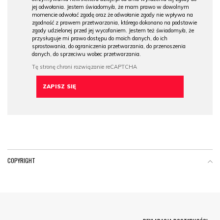
jej odwołania. Jestem świadomy/a, że mam prawo w dowolnym
momencie odwołać zgodę oraz że odwołanie zgody nie wpływa na
zgodność z prawem przetwarzania, którego dokonano na podstawie
zgody udzielonej przed jej wycofaniem. Jestem też świadomy/a, że
przysługuje mi prawo dostępu do moich danych, do ich
sprostowania, do ograniczenia przetwarzania, do przenoszenia
danych, do sprzeciwu wobec przetwarzania.
COPYRIGHT
Menu Footer