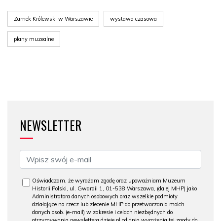
Zamek Królewski w Warszawie
wystawa czasowa
plany muzealne
NEWSLETTER
Oświadczam, że wyrażam zgodę oraz upoważniam Muzeum
Historii Polski, ul. Gwardii 1, 01-538 Warszawa, (dalej MHP) jako
Administratora danych osobowych oraz wszelkie podmioty
działające na rzecz lub zlecenie MHP do przetwarzania moich
danych osob. (e-mail) w zakresie i celach niezbędnych do
otrzymywania newslettera dzieje.pl od dnia wyrażenia tej zgody do