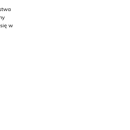
ństwa
wny
 się w