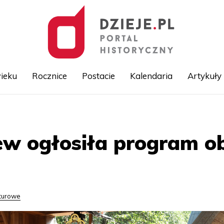
ieku
Rocznice
Postacie
Kalendaria
Artykuły
Przejdź
do
treści
ew ogłosiła program o
lturowe