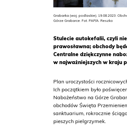
Grabarka (woj. podlaskie), 19.08.2023. Ob
Górze Grabarce. Fot. PAP/A. Reszko
Stulecie autokefalii, czyli 
prawosławna; obchody będą m
Centralne dziękczynne nabo
w najważniejszych w kraju
Plan uroczystości rocznicowyc
Ich początkiem było poświęcen
Nabożeństwo na Górze Grabarce
obchodów Święta Przemienieni
sanktuarium, rokrocznie ściąg
pieszych pielgrzymek.