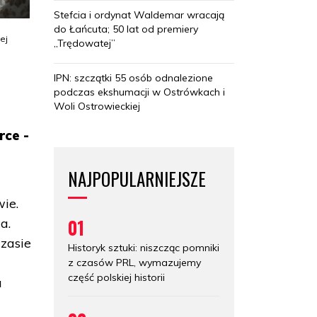
Stefcia i ordynat Waldemar wracają
do Łańcuta; 50 lat od premiery
ej
„Trędowatej”
IPN: szczątki 55 osób odnalezione
podczas ekshumacji w Ostrówkach i
Woli Ostrowieckiej
rce -
NAJPOPULARNIEJSZE
ie.
01
a.
zasie
Historyk sztuki: niszcząc pomniki
z czasów PRL, wymazujemy
część polskiej historii
u