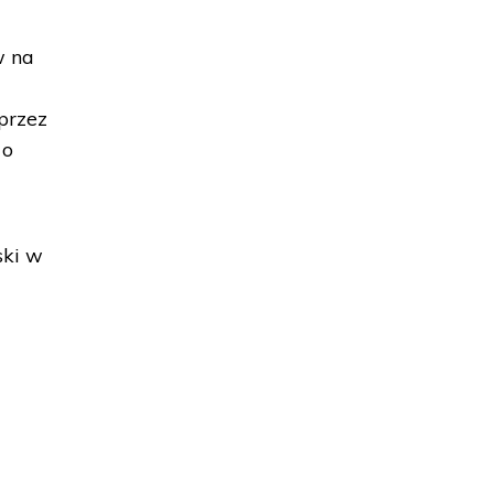
w na
przez
 o
ski w