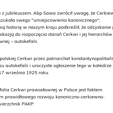
u z jubileuszem. Abp Sawa zwrócił uwagę, że Cerkie
 szukała swego "umiejscowienia kanonicznego";
ą historię w naszym kraju podkreślił, że odzyskanie 
 okazją do rozpoczęcia starań Cerkwi i jej hierarchów
nej – autokefalii.
polskiej Cerkwi przez patriarchat konstantynopolitań
su autokefalii i uroczyste ogłoszenie tego w katedrze
17 września 1925 roku.
efalia Cerkwi prawosławnej w Polsce jest faktem
em prawidłowego rozwoju kanoniczno-cerkiewno-
ierzchnik PAKP.