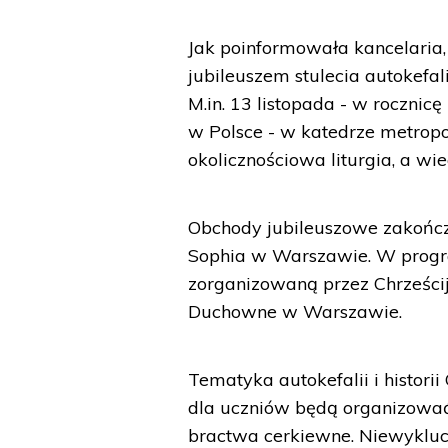
Jak poinformowała kancelaria,
jubileuszem stulecia autokefa
M.in. 13 listopada - w roczni
w Polsce - w katedrze metrop
okolicznościowa liturgia, a wi
Obchody jubileuszowe zakończą
Sophia w Warszawie. W progr
zorganizowaną przez Chrześc
Duchowne w Warszawie.
Tematyka autokefalii i histor
dla uczniów będą organizować 
bractwa cerkiewne. Niewykluc