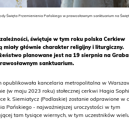
chody Święta Przemienienia Pańskiego w prawosławnym sanktuarium na Święt
niezależności, świętuje w tym roku polska Cerkiew
iały głównie charakter religijny i liturgiczny.
żeństwo planowane jest na 19 sierpnia na Graba
 prawosławnym sanktuarium.
h opublikowała kancelaria metropolitalna w Warszaw
ie (w maju 2023 roku) stołecznej cerkwi Hagia Sophi
 k. Siemiatycz (Podlaskie) zostanie odprawione w c
a Pańskiego - najważniejszej uroczystości w tym
ającej tam tysiące wiernych, w tym uczestników wiel