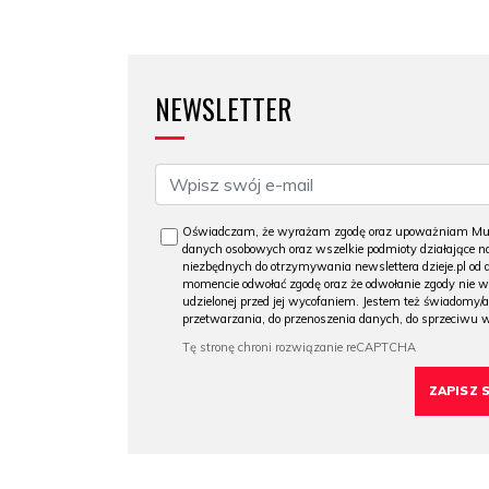
NEWSLETTER
Oświadczam, że wyrażam zgodę oraz upoważniam Muzeu
danych osobowych oraz wszelkie podmioty działające na
niezbędnych do otrzymywania newslettera dzieje.pl od
momencie odwołać zgodę oraz że odwołanie zgody nie 
udzielonej przed jej wycofaniem. Jestem też świadomy/a
przetwarzania, do przenoszenia danych, do sprzeciwu 