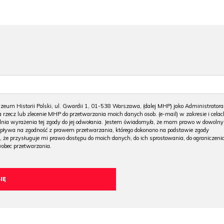
m Historii Polski, ul. Gwardii 1, 01-538 Warszawa, (dalej MHP) jako Administratora
 rzecz lub zlecenie MHP do przetwarzania moich danych osob. (e-mail) w zakresie i celac
 dnia wyrażenia tej zgody do jej odwołania. Jestem świadomy/a, że mam prawo w dowoln
wpływa na zgodność z prawem przetwarzania, którego dokonano na podstawie zgody
, że przysługuje mi prawo dostępu do moich danych, do ich sprostowania, do ograniczeni
wobec przetwarzania.