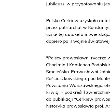
jubileusz, w przygotowaniu je
Polska Cerkiew uzyskała autoke
przez patriarchat w Konstanty
uznał tej autokefalii twierdząc
dopiero po II wojnie światowej
"Polscy prawosławni rycerze w
Chocimia i Kamieńca Podolskie
Smoleńska. Prawosławni żołni
Kościuszkowskiego, pod Monte 
Powstania Warszawskiego, ofiar
krwią" - podkreślił zwierzchn
do publikacji "Cerkiew prawosł
historyka prawosławia prof. A