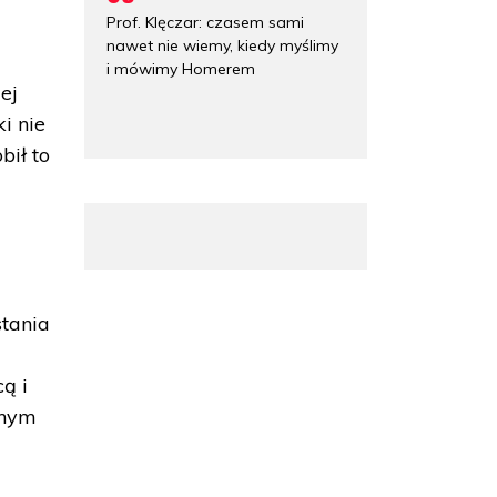
Prof. Klęczar: czasem sami
nawet nie wiemy, kiedy myślimy
i mówimy Homerem
ej
i nie
bił to
stania
ą i
pnym