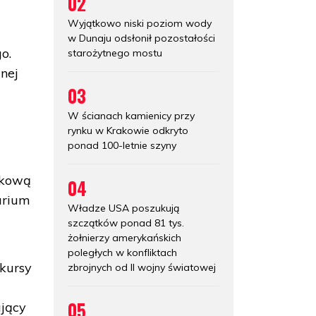
02
Wyjątkowo niski poziom wody
w Dunaju odsłonił pozostałości
o.
starożytnego mostu
wnej
03
W ścianach kamienicy przy
rynku w Krakowie odkryto
ponad 100-letnie szyny
ukową
04
arium
Władze USA poszukują
szczątków ponad 81 tys.
żołnierzy amerykańskich
poległych w konfliktach
nkursy
zbrojnych od II wojny światowej
05
ający