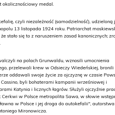
st okolicznościowy medal.
falię, czyli niezależność (samodzielność), udzieloną j
nopolu 13 listopada 1924 roku. Patriarchat moskiewsk
, że stało się to z naruszeniem zasad kanonicznych; zro
.
alczyli na polach Grunwaldu, wznosili umocnienia
go, przelewali krew w Odsieczy Wiedeńskiej, bronili
erze oddawali swoje życie za ojczyznę w czasie Pow
Cassino, byli bohaterami kampanii wrześniowej i
ami Katynia i licznych łagrów. Służyli ojczyźnie prac
ik Cerkwi w Polsce metropolita Sawa, w słowie wstę
awna w Polsce i jej droga do autokefalii", autorstwa
ntoniego Mironowicza.