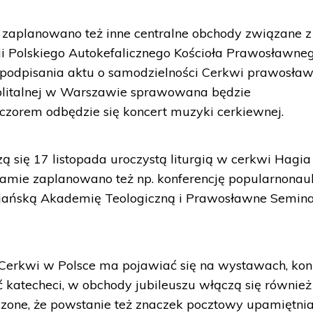
 zaplanowano też inne centralne obchody związane z
lii Polskiego Autokefalicznego Kościoła Prawosławneg
cę podpisania aktu o samodzielności Cerkwi prawosła
olitalnej w Warszawie sprawowana będzie
eczorem odbędzie się koncert muzyki cerkiewnej.
 się 17 listopada uroczystą liturgią w cerkwi Hagia
amie zaplanowano też np. konferencję popularnona
ijańską Akademię Teologiczną i Prawosławne Semin
ii Cerkwi w Polsce ma pojawiać się na wystawach, ko
katecheci, w obchody jubileuszu włączą się również
zone, że powstanie też znaczek pocztowy upamiętni