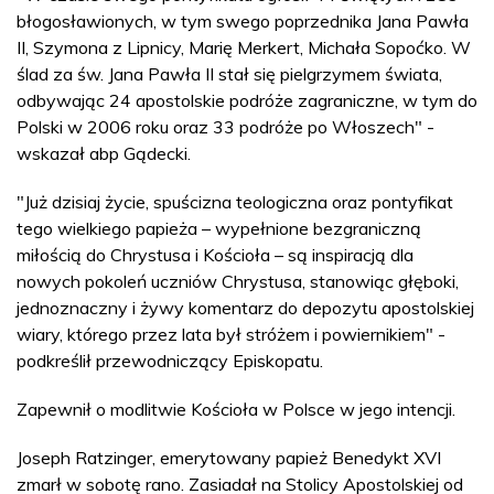
błogosławionych, w tym swego poprzednika Jana Pawła
II, Szymona z Lipnicy, Marię Merkert, Michała Sopoćko. W
ślad za św. Jana Pawła II stał się pielgrzymem świata,
odbywając 24 apostolskie podróże zagraniczne, w tym do
Polski w 2006 roku oraz 33 podróże po Włoszech" -
wskazał abp Gądecki.
"Już dzisiaj życie, spuścizna teologiczna oraz pontyfikat
tego wielkiego papieża – wypełnione bezgraniczną
miłością do Chrystusa i Kościoła – są inspiracją dla
nowych pokoleń uczniów Chrystusa, stanowiąc głęboki,
jednoznaczny i żywy komentarz do depozytu apostolskiej
wiary, którego przez lata był stróżem i powiernikiem" -
podkreślił przewodniczący Episkopatu.
Zapewnił o modlitwie Kościoła w Polsce w jego intencji.
Joseph Ratzinger, emerytowany papież Benedykt XVI
zmarł w sobotę rano. Zasiadał na Stolicy Apostolskiej od