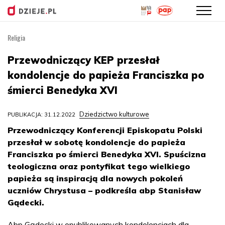
Religia
Przejdź
do
Przewodniczący KEP przesłał
treści
kondolencje do papieża Franciszka po
śmierci Benedyka XVI
Dziedzictwo kulturowe
PUBLIKACJA: 31.12.2022
Przewodniczący Konferencji Episkopatu Polski
przesłał w sobotę kondolencje do papieża
Franciszka po śmierci Benedyka XVI. Spuścizna
teologiczna oraz pontyfikat tego wielkiego
papieża są inspiracją dla nowych pokoleń
uczniów Chrystusa – podkreśla abp Stanisław
Gądecki.
Abp Gądecki w opublikowanych kondolencjach dla