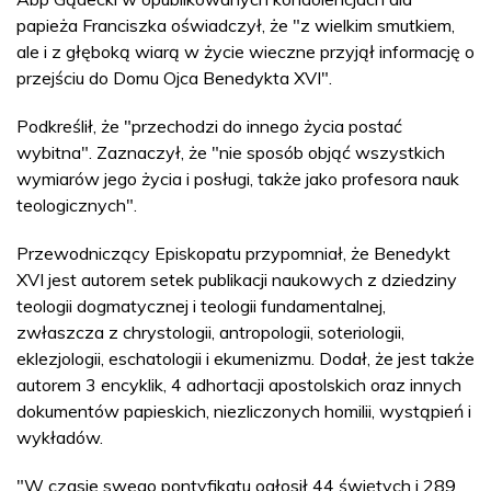
papieża Franciszka oświadczył, że "z wielkim smutkiem,
ale i z głęboką wiarą w życie wieczne przyjął informację o
przejściu do Domu Ojca Benedykta XVI".
Podkreślił, że "przechodzi do innego życia postać
wybitna". Zaznaczył, że "nie sposób objąć wszystkich
wymiarów jego życia i posługi, także jako profesora nauk
teologicznych".
Przewodniczący Episkopatu przypomniał, że Benedykt
XVI jest autorem setek publikacji naukowych z dziedziny
teologii dogmatycznej i teologii fundamentalnej,
zwłaszcza z chrystologii, antropologii, soteriologii,
eklezjologii, eschatologii i ekumenizmu. Dodał, że jest także
autorem 3 encyklik, 4 adhortacji apostolskich oraz innych
dokumentów papieskich, niezliczonych homilii, wystąpień i
wykładów.
"W czasie swego pontyfikatu ogłosił 44 świętych i 289