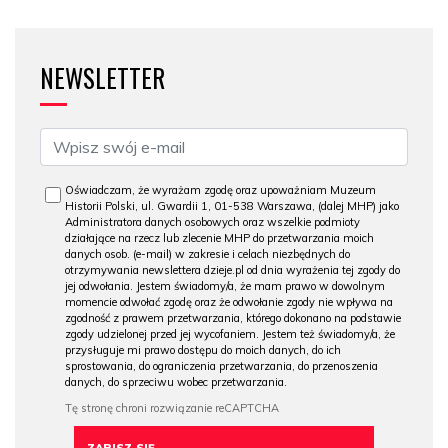
NEWSLETTER
Oświadczam, że wyrażam zgodę oraz upoważniam Muzeum
Historii Polski, ul. Gwardii 1, 01-538 Warszawa, (dalej MHP) jako
Administratora danych osobowych oraz wszelkie podmioty
działające na rzecz lub zlecenie MHP do przetwarzania moich
danych osob. (e-mail) w zakresie i celach niezbędnych do
otrzymywania newslettera dzieje.pl od dnia wyrażenia tej zgody do
jej odwołania. Jestem świadomy/a, że mam prawo w dowolnym
momencie odwołać zgodę oraz że odwołanie zgody nie wpływa na
zgodność z prawem przetwarzania, którego dokonano na podstawie
zgody udzielonej przed jej wycofaniem. Jestem też świadomy/a, że
przysługuje mi prawo dostępu do moich danych, do ich
sprostowania, do ograniczenia przetwarzania, do przenoszenia
danych, do sprzeciwu wobec przetwarzania.