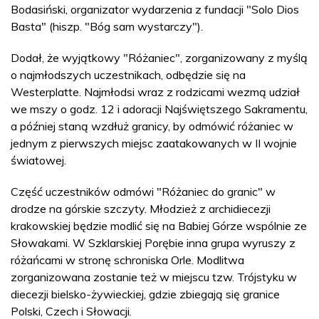
Bodasiński, organizator wydarzenia z fundacji "Solo Dios
Basta" (hiszp. "Bóg sam wystarczy").
Dodał, że wyjątkowy "Różaniec", zorganizowany z myślą
o najmłodszych uczestnikach, odbędzie się na
Westerplatte. Najmłodsi wraz z rodzicami wezmą udział
we mszy o godz. 12 i adoracji Najświętszego Sakramentu,
a później staną wzdłuż granicy, by odmówić różaniec w
jednym z pierwszych miejsc zaatakowanych w II wojnie
światowej.
Część uczestników odmówi "Różaniec do granic" w
drodze na górskie szczyty. Młodzież z archidiecezji
krakowskiej będzie modlić się na Babiej Górze wspólnie ze
Słowakami. W Szklarskiej Porębie inna grupa wyruszy z
różańcami w stronę schroniska Orle. Modlitwa
zorganizowana zostanie też w miejscu tzw. Trójstyku w
diecezji bielsko-żywieckiej, gdzie zbiegają się granice
Polski, Czech i Słowacji.