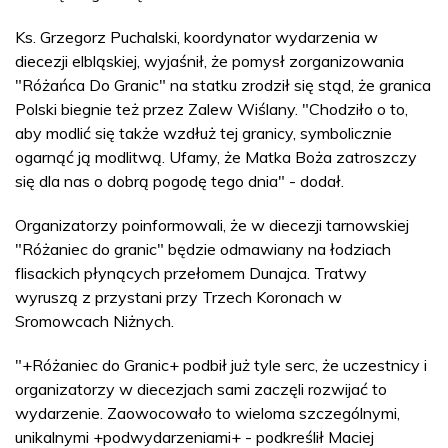
Ks. Grzegorz Puchalski, koordynator wydarzenia w
diecezji elbląskiej, wyjaśnił, że pomysł zorganizowania
"Różańca Do Granic" na statku zrodził się stąd, że granica
Polski biegnie też przez Zalew Wiślany. "Chodziło o to,
aby modlić się także wzdłuż tej granicy, symbolicznie
ogarnąć ją modlitwą. Ufamy, że Matka Boża zatroszczy
się dla nas o dobrą pogodę tego dnia" - dodał.
Organizatorzy poinformowali, że w diecezji tarnowskiej
"Różaniec do granic" będzie odmawiany na łodziach
flisackich płynących przełomem Dunajca. Tratwy
wyruszą z przystani przy Trzech Koronach w
Sromowcach Niżnych.
"+Różaniec do Granic+ podbił już tyle serc, że uczestnicy i
organizatorzy w diecezjach sami zaczęli rozwijać to
wydarzenie. Zaowocowało to wieloma szczególnymi,
unikalnymi +podwydarzeniami+ - podkreślił Maciej