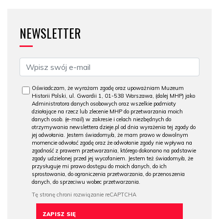
NEWSLETTER
Oświadczam, że wyrażam zgodę oraz upoważniam Muzeum
Historii Polski, ul. Gwardii 1, 01-538 Warszawa, (dalej MHP) jako
Administratora danych osobowych oraz wszelkie podmioty
działające na rzecz lub zlecenie MHP do przetwarzania moich
danych osob. (e-mail) w zakresie i celach niezbędnych do
otrzymywania newslettera dzieje.pl od dnia wyrażenia tej zgody do
jej odwołania. Jestem świadomy/a, że mam prawo w dowolnym
momencie odwołać zgodę oraz że odwołanie zgody nie wpływa na
zgodność z prawem przetwarzania, którego dokonano na podstawie
zgody udzielonej przed jej wycofaniem. Jestem też świadomy/a, że
przysługuje mi prawo dostępu do moich danych, do ich
sprostowania, do ograniczenia przetwarzania, do przenoszenia
danych, do sprzeciwu wobec przetwarzania.