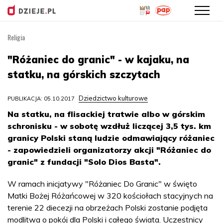
Religia
Przejdź
do
"Różaniec do granic" - w kajaku, na
treści
statku, na górskich szczytach
Dziedzictwo kulturowe
PUBLIKACJA: 05.10.2017
Na statku, na flisackiej tratwie albo w górskim
schronisku - w sobotę wzdłuż liczącej 3,5 tys. km
granicy Polski staną ludzie odmawiający różaniec
- zapowiedzieli organizatorzy akcji "Różaniec do
granic" z fundacji "Solo Dios Basta".
W ramach inicjatywy "Różaniec Do Granic" w święto
Matki Bożej Różańcowej w 320 kościołach stacyjnych na
terenie 22 diecezji na obrzeżach Polski zostanie podjęta
modlitwa o pokój dla Polski i całego świata. Uczestnicy