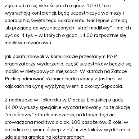
zgromadzą się w kościołach o godz. 10.30, tam
wysłuchają konferencji, będą uczestniczyć we mszy i
adoracji Najświętszego Sakramentu. Następnie przejdą
lub przejadą do wyznaczonych "stref modlitwy" - ma ich
być ok. 4 tys. - w których o godz. 14.00 rozpocznie się
modlitwa różańcowa.
Jak poinformowali w komunikacie przesłanym PAP
organizatorzy wydarzenia, część uczestników będzie się
modlić w nietypowych miejscach. W kutrach na Zatoce
Puckiej odmawiać różaniec będą rybacy z Jastarni, w
kajakach na Łynę wypłyną wierni z okolicy Sępopola.
Z nadbrzeża w Tolkmicku w Diecezji Elbląskiej o godz.
14.00 wyruszy specjalnie wyczarterowany na tę okazję
"różańcowy" statek pasażerski, na którym będzie
prowadzona modlitwa dla ok. 100 pasażerów. Z kolei w
archidiecezji warmińskiej część uczestników wydarzenia
uda się na granicę na katamaranach.