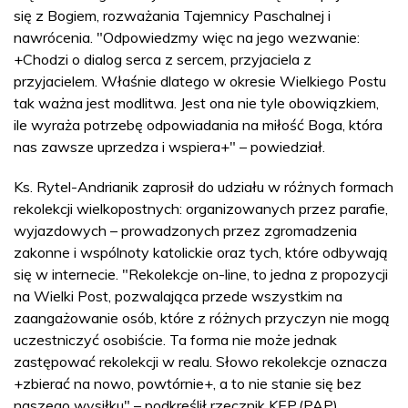
się z Bogiem, rozważania Tajemnicy Paschalnej i
nawrócenia. "Odpowiedzmy więc na jego wezwanie:
+Chodzi o dialog serca z sercem, przyjaciela z
przyjacielem. Właśnie dlatego w okresie Wielkiego Postu
tak ważna jest modlitwa. Jest ona nie tyle obowiązkiem,
ile wyraża potrzebę odpowiadania na miłość Boga, która
nas zawsze uprzedza i wspiera+" – powiedział.
Ks. Rytel-Andrianik zaprosił do udziału w różnych formach
rekolekcji wielkopostnych: organizowanych przez parafie,
wyjazdowych – prowadzonych przez zgromadzenia
zakonne i wspólnoty katolickie oraz tych, które odbywają
się w internecie. "Rekolekcje on-line, to jedna z propozycji
na Wielki Post, pozwalająca przede wszystkim na
zaangażowanie osób, które z różnych przyczyn nie mogą
uczestniczyć osobiście. Ta forma nie może jednak
zastępować rekolekcji w realu. Słowo rekolekcje oznacza
+zbierać na nowo, powtórnie+, a to nie stanie się bez
naszego wysiłku" – podkreślił rzecznik KEP.(PAP)