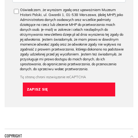
Oświadczam, że wyrażam zgodę oraz upoważniam Muzeum
Historii Polski, ul. Gwardii 1, 01-538 Warszawa, (dalej MHP) jako
Administratora danych osobowych oraz wszelkie podmioty
działające na rzecz lub zlecenie MHP do przetwarzania moich
danych osob. (e-mail) w zakresie i celach niezbędnych do
otrzymywania newslettera dzieje.pl od dnia wyrażenia tej zgody do
jej odwołania. Jestem świadomy/a, że mam prawo w dowolnym
momencie odwołać zgodę oraz że odwołanie zgody nie wpływa na
zgodność z prawem przetwarzania, którego dokonano na podstawie
zgody udzielonej przed jej wycofaniem. Jestem też świadomy/a, że
przysługuje mi prawo dostępu do moich danych, do ich
sprostowania, do ograniczenia przetwarzania, do przenoszenia
danych, do sprzeciwu wobec przetwarzania.
COPYRIGHT