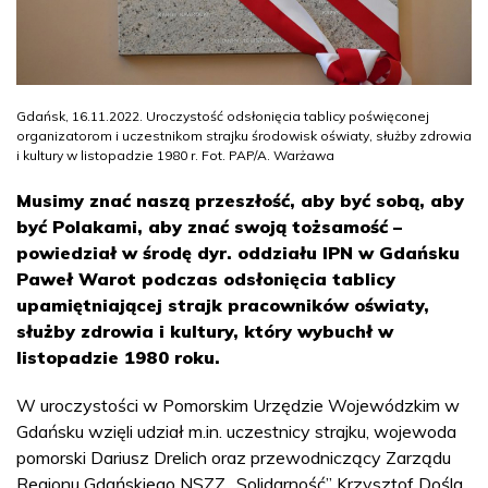
Gdańsk, 16.11.2022. Uroczystość odsłonięcia tablicy poświęconej
organizatorom i uczestnikom strajku środowisk oświaty, służby zdrowia
i kultury w listopadzie 1980 r. Fot. PAP/A. Warżawa
Musimy znać naszą przeszłość, aby być sobą, aby
być Polakami, aby znać swoją tożsamość –
powiedział w środę dyr. oddziału IPN w Gdańsku
Paweł Warot podczas odsłonięcia tablicy
upamiętniającej strajk pracowników oświaty,
służby zdrowia i kultury, który wybuchł w
listopadzie 1980 roku.
W uroczystości w Pomorskim Urzędzie Wojewódzkim w
Gdańsku wzięli udział m.in. uczestnicy strajku, wojewoda
pomorski Dariusz Drelich oraz przewodniczący Zarządu
Regionu Gdańskiego NSZZ „Solidarność” Krzysztof Dośla.