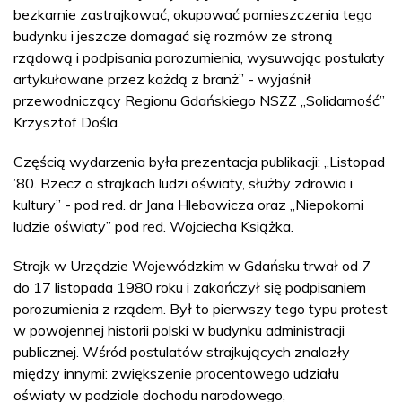
bezkarnie zastrajkować, okupować pomieszczenia tego
budynku i jeszcze domagać się rozmów ze stroną
rządową i podpisania porozumienia, wysuwając postulaty
artykułowane przez każdą z branż” - wyjaśnił
przewodniczący Regionu Gdańskiego NSZZ „Solidarność”
Krzysztof Dośla.
Częścią wydarzenia była prezentacja publikacji: „Listopad
’80. Rzecz o strajkach ludzi oświaty, służby zdrowia i
kultury” - pod red. dr Jana Hlebowicza oraz „Niepokorni
ludzie oświaty” pod red. Wojciecha Książka.
Strajk w Urzędzie Wojewódzkim w Gdańsku trwał od 7
do 17 listopada 1980 roku i zakończył się podpisaniem
porozumienia z rządem. Był to pierwszy tego typu protest
w powojennej historii polski w budynku administracji
publicznej. Wśród postulatów strajkujących znalazły
między innymi: zwiększenie procentowego udziału
oświaty w podziale dochodu narodowego,