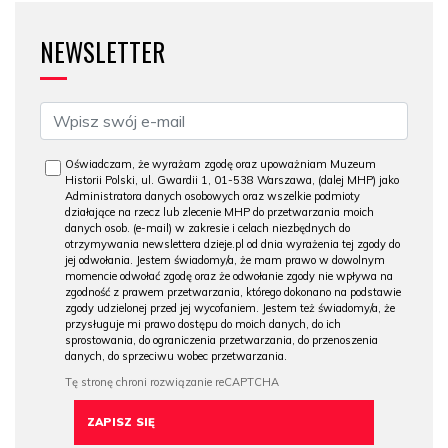
NEWSLETTER
Oświadczam, że wyrażam zgodę oraz upoważniam Muzeum
Historii Polski, ul. Gwardii 1, 01-538 Warszawa, (dalej MHP) jako
Administratora danych osobowych oraz wszelkie podmioty
działające na rzecz lub zlecenie MHP do przetwarzania moich
danych osob. (e-mail) w zakresie i celach niezbędnych do
otrzymywania newslettera dzieje.pl od dnia wyrażenia tej zgody do
jej odwołania. Jestem świadomy/a, że mam prawo w dowolnym
momencie odwołać zgodę oraz że odwołanie zgody nie wpływa na
zgodność z prawem przetwarzania, którego dokonano na podstawie
zgody udzielonej przed jej wycofaniem. Jestem też świadomy/a, że
przysługuje mi prawo dostępu do moich danych, do ich
sprostowania, do ograniczenia przetwarzania, do przenoszenia
danych, do sprzeciwu wobec przetwarzania.