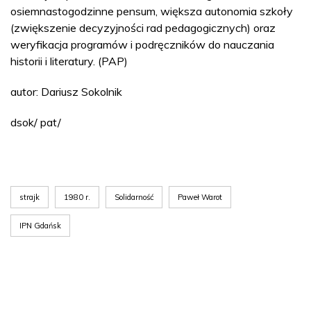
osiemnastogodzinne pensum, większa autonomia szkoły
(zwiększenie decyzyjności rad pedagogicznych) oraz
weryfikacja programów i podręczników do nauczania
historii i literatury. (PAP)
autor: Dariusz Sokolnik
dsok/ pat/
strajk
1980 r.
Solidarność
Paweł Warot
IPN Gdańsk