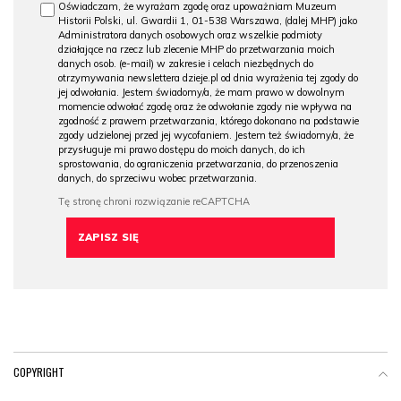
Oświadczam, że wyrażam zgodę oraz upoważniam Muzeum
Historii Polski, ul. Gwardii 1, 01-538 Warszawa, (dalej MHP) jako
Administratora danych osobowych oraz wszelkie podmioty
działające na rzecz lub zlecenie MHP do przetwarzania moich
danych osob. (e-mail) w zakresie i celach niezbędnych do
otrzymywania newslettera dzieje.pl od dnia wyrażenia tej zgody do
jej odwołania. Jestem świadomy/a, że mam prawo w dowolnym
momencie odwołać zgodę oraz że odwołanie zgody nie wpływa na
zgodność z prawem przetwarzania, którego dokonano na podstawie
zgody udzielonej przed jej wycofaniem. Jestem też świadomy/a, że
przysługuje mi prawo dostępu do moich danych, do ich
sprostowania, do ograniczenia przetwarzania, do przenoszenia
danych, do sprzeciwu wobec przetwarzania.
COPYRIGHT