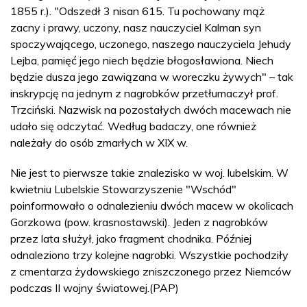
1855 r.). "Odszedł 3 nisan 615. Tu pochowany mąż
zacny i prawy, uczony, nasz nauczyciel Kalman syn
spoczywającego, uczonego, naszego nauczyciela Jehudy
Lejba, pamięć jego niech będzie błogosławiona. Niech
będzie dusza jego zawiązana w woreczku żywych" – tak
inskrypcję na jednym z nagrobków przetłumaczył prof.
Trzciński. Nazwisk na pozostałych dwóch macewach nie
udało się odczytać. Według badaczy, one również
należały do osób zmarłych w XIX w.
Nie jest to pierwsze takie znalezisko w woj. lubelskim. W
kwietniu Lubelskie Stowarzyszenie "Wschód"
poinformowało o odnalezieniu dwóch macew w okolicach
Gorzkowa (pow. krasnostawski). Jeden z nagrobków
przez lata służył, jako fragment chodnika. Później
odnaleziono trzy kolejne nagrobki. Wszystkie pochodziły
z cmentarza żydowskiego zniszczonego przez Niemców
podczas II wojny światowej.(PAP)