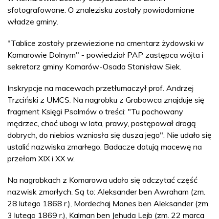
sfotografowane. O znalezisku zostały powiadomione
władze gminy.
"Tablice zostały przewiezione na cmentarz żydowski w
Komarowie Dolnym" - powiedział PAP zastępca wójta i
sekretarz gminy Komarów-Osada Stanisław Siek.
Inskrypcje na macewach przetłumaczył prof. Andrzej
Trzciński z UMCS. Na nagrobku z Grabowca znajduje się
fragment Księgi Psalmów o treści: "Tu pochowany
mędrzec, choć ubogi w lata, prawy, postępował drogą
dobrych, do niebios wzniosła się dusza jego". Nie udało się
ustalić nazwiska zmarłego. Badacze datują macewę na
przełom XIX i XX w.
Na nagrobkach z Komarowa udało się odczytać część
nazwisk zmarłych. Są to: Aleksander ben Awraham (zm.
28 lutego 1868 r.), Mordechaj Manes ben Aleksander (zm.
3 lutego 1869 r.), Kalman ben Jehuda Lejb (zm. 22 marca