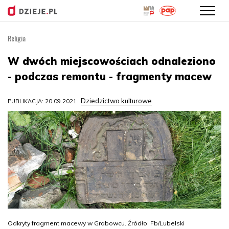
Religia
Przejdź
do
W dwóch miejscowościach odnaleziono
treści
- podczas remontu - fragmenty macew
Dziedzictwo kulturowe
PUBLIKACJA: 20.09.2021
Odkryty fragment macewy w Grabowcu. Źródło: Fb/Lubelski