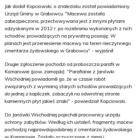
Jak dodał Kopciowski, o znalezisku został powiadomiony
Urząd Gminy w Grabowcu. "Macewa została
zabezpieczona, przechowywana jest z innymi płytami
odzyskanymi w 2012 r. po rozebraniu wykonanych z nich
schodów, prowadzących na prywatną posesję. W
planach jest przeniesienie macewy na teren nieczynnego
cmentarza żydowskiego w Grabowcu" - wyjaśnił.
Drugie zgłoszenie pochodzi od proboszcza parafii w
Komarowie (pow. zamojski). "Parafianie z Janówki
Wschodniej powiadomili go, że w czasie robót
związanych z wymianą starych schodów prowadzących
do jednej z kapliczek, zobaczyli na odwrotnej stronie
kamiennych płyt jakieś znaki" - powiedział Kopciowski.
Do Janówki Wschodniej pojechali pracownicy urzędu
ochrony zabytków. Według ich ustaleń, fragmenty macew
pochodzą najprawdopodobniej z cmentarza żydowskiego
w Komarowie. Zostały oczyszczone z ziemi i