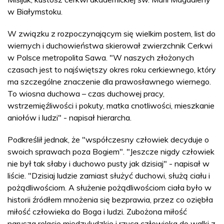
w Białymstoku.
W związku z rozpoczynającym się wielkim postem, list do
wiernych i duchowieństwa skierował zwierzchnik Cerkwi
w Polsce metropolita Sawa. "W naszych złożonych
czasach jest to najświętszy okres roku cerkiewnego, który
ma szczególne znaczenie dla prawosławnego wiernego.
To wiosna duchowa – czas duchowej pracy,
wstrzemięźliwości i pokuty, matka cnotliwości, mieszkanie
aniołów i ludzi" - napisał hierarcha.
Podkreślił jednak, że "współczesny człowiek decyduje o
swoich sprawach poza Bogiem". "Jeszcze nigdy człowiek
nie był tak słaby i duchowo pusty jak dzisiaj" - napisał w
liście. "Dzisiaj ludzie zamiast służyć duchowi, służą ciału i
pożądliwościom. A służenie pożądliwościom ciała było w
historii źródłem mnożenia się bezprawia, przez co oziębła
miłość człowieka do Boga i ludzi. Zubożona miłość
narusza relacje międzyludzkie i rzuca człowieka do walki z