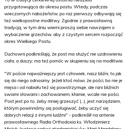
przygotowująca do okresu postu. Wtedy, podczas
wieczornych nabożeństw, po raz pierwszy odbywają się
też wielkopostne modlitwy. Zgodnie z prawosławną
tradycją, w tym dniu wierni proszą siebie nawzajem o
wybaczenie grzechów, aby z czystym sercem rozpocząć
okres Wielkiego Postu.
Duchowni podkreślają, że post ma służyć nie uzdrowieniu
ciała, a duszy; ma też pomóc w skupieniu się na modlitwie.
"W poście najważniejszy jest człowiek, nasz bliźni, to jak
się do niego odnosimy. Jeżeli ktoś mówi, że pości, bo nie je
mięsa i od nabiału też się powstrzymuje, ale rani bliźnich
swoimi słowami i zachowaniem, kłamie, wcale nie pości.
Post jest po to, żeby mniej grzeszyć (...), jest narzędziem,
którym powinniśmy się posługiwać, żeby uczyć się
dobrych relacji z innymi ludźmi" - podkreślił na antenie
prawosławnego Radia Orthodoxia ks. Włodzimierz
Misijuk, kustosz cerkwi akademickiej św. Marii Magdaleny