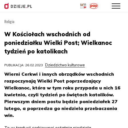
Religia
Przejdź
do
W Kościołach wschodnich od
treści
poniedziałku Wielki Post; Wielkanoc
tydzień po katolikach
Dziedzictwo kulturowe
PUBLIKACJA: 26.02.2023
Wierni Cerkwi i innych obrządków wschodnich
rozpoczynają Wielki Post poprzedzający
Wielkanoc, która w tym roku przypada u nich 16
kwietnia, czyli tydzień po świętach katolików.
Pierwszym dniem postu będzie poniedziałek 27
lutego, a poprzedza go niedziela przebaczania
win.
To w tradycji cerkiewnej ostatnia niedziela