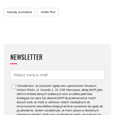
Kościoły wschodnie
Wielki Post
NEWSLETTER
Oświadczam, że wyrażam zgodę oraz upoważniam Muzeum
Historii Polski, ul. Gwardii 1, 01-538 Warszawa, (dalej MHP) jako
Administratora danych osobowych oraz wszelkie podmioty
działające na rzecz lub zlecenie MHP do przetwarzania moich
danych osob. (e-mail) w zakresie i celach niezbędnych do
otrzymywania newslettera dzieje.pl od dnia wyrażenia tej zgody do
jej odwołania. Jestem świadomy/a, że mam prawo w dowolnym
momencie odwołać zgodę oraz że odwołanie zgody nie wpływa na