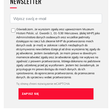
NEWSLETTER
Oświadczam, że wyrażam zgodę oraz upoważniam Muzeum
Historii Polski, ul. Gwardii 1, 01-538 Warszawa, (dalej MHP) jako
Administratora danych osobowych oraz wszelkie podmioty
działające na rzecz lub zlecenie MHP do przetwarzania moich
danych osob. (e-mail) w zakresie i celach niezbędnych do
otrzymywania newslettera dzieje.pl od dnia wyrażenia tej zgody do
jej odwołania. Jestem świadomy/a, że mam prawo w dowolnym
momencie odwołać zgodę oraz że odwołanie zgody nie wpływa na
zgodność z prawem przetwarzania, którego dokonano na podstawie
zgody udzielonej przed jej wycofaniem. Jestem też świadomy/a, że
przysługuje mi prawo dostępu do moich danych, do ich
sprostowania, do ograniczenia przetwarzania, do przenoszenia
danych, do sprzeciwu wobec przetwarzania.