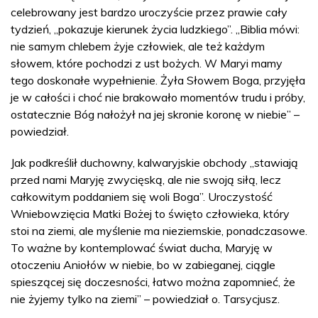
celebrowany jest bardzo uroczyście przez prawie cały
tydzień, „pokazuje kierunek życia ludzkiego”. „Biblia mówi:
nie samym chlebem żyje człowiek, ale też każdym
słowem, które pochodzi z ust bożych. W Maryi mamy
tego doskonałe wypełnienie. Żyła Słowem Boga, przyjęła
je w całości i choć nie brakowało momentów trudu i próby,
ostatecznie Bóg nałożył na jej skronie koronę w niebie” –
powiedział.
Jak podkreślił duchowny, kalwaryjskie obchody „stawiają
przed nami Maryję zwycięską, ale nie swoją siłą, lecz
całkowitym poddaniem się woli Boga”. Uroczystość
Wniebowzięcia Matki Bożej to święto człowieka, który
stoi na ziemi, ale myślenie ma nieziemskie, ponadczasowe.
To ważne by kontemplować świat ducha, Maryję w
otoczeniu Aniołów w niebie, bo w zabieganej, ciągle
spieszącej się doczesności, łatwo można zapomnieć, że
nie żyjemy tylko na ziemi” – powiedział o. Tarsycjusz.