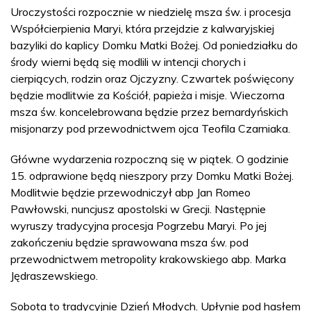
Uroczystości rozpocznie w niedzielę msza św. i procesja
Współcierpienia Maryi, która przejdzie z kalwaryjskiej
bazyliki do kaplicy Domku Matki Bożej. Od poniedziałku do
środy wierni będą się modlili w intencji chorych i
cierpiących, rodzin oraz Ojczyzny. Czwartek poświęcony
będzie modlitwie za Kościół, papieża i misje. Wieczorna
msza św. koncelebrowana będzie przez bernardyńskich
misjonarzy pod przewodnictwem ojca Teofila Czarniaka.
Główne wydarzenia rozpoczną się w piątek. O godzinie
15. odprawione będą nieszpory przy Domku Matki Bożej.
Modlitwie będzie przewodniczył abp Jan Romeo
Pawłowski, nuncjusz apostolski w Grecji. Następnie
wyruszy tradycyjna procesja Pogrzebu Maryi. Po jej
zakończeniu będzie sprawowana msza św. pod
przewodnictwem metropolity krakowskiego abp. Marka
Jędraszewskiego.
Sobota to tradycyjnie Dzień Młodych. Upłynie pod hasłem