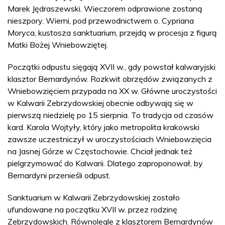
Marek Jędraszewski. Wieczorem odprawione zostaną
nieszpory. Wierni, pod przewodnictwem o. Cypriana
Moryca, kustosza sanktuarium, przejdą w procesja z figurą
Matki Bożej Wniebowziętej.
Początki odpustu sięgają XVII w., gdy powstał kalwaryjski
klasztor Bernardynów. Rozkwit obrzędów związanych z
Wniebowzięciem przypada na XX w. Główne uroczystości
w Kalwarii Zebrzydowskiej obecnie odbywają się w
pierwszą niedzielę po 15 sierpnia. To tradycja od czasów
kard. Karola Wojtyły, który jako metropolita krakowski
zawsze uczestniczył w uroczystościach Wniebowzięcia
na Jasnej Górze w Częstochowie. Chciał jednak też
pielgrzymować do Kalwarii. Dlatego zaproponował, by
Bernardyni przenieśli odpust.
Sanktuarium w Kalwarii Zebrzydowskiej zostało
ufundowane na początku XVII w. przez rodzinę
Zebrzydowskich. Równolegle z klasztorem Bernardynów