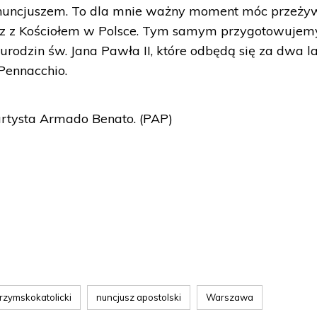
ł nuncjuszem. To dla mnie ważny moment móc przeży
az z Kościołem w Polsce. Tym samym przygotowujemy
rodzin św. Jana Pawła II, które odbędą się za dwa la
Pennacchio.
artysta Armado Benato. (PAP)
 rzymskokatolicki
nuncjusz apostolski
Warszawa