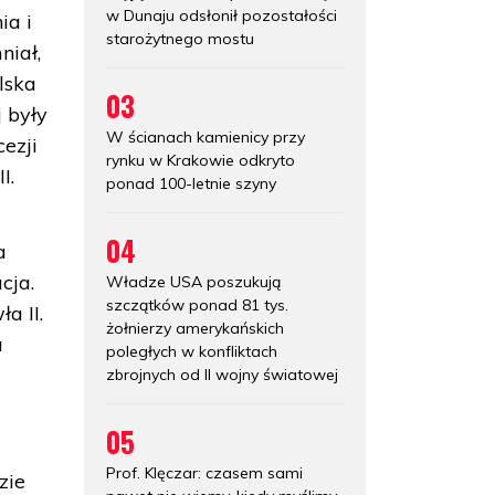
w Dunaju odsłonił pozostałości
ia i
starożytnego mostu
niał,
lska
03
 były
W ścianach kamienicy przy
ezji
rynku w Krakowie odkryto
I.
ponad 100-letnie szyny
04
a
cja.
Władze USA poszukują
szczątków ponad 81 tys.
a II.
żołnierzy amerykańskich
a
poległych w konfliktach
zbrojnych od II wojny światowej
05
Prof. Klęczar: czasem sami
zie