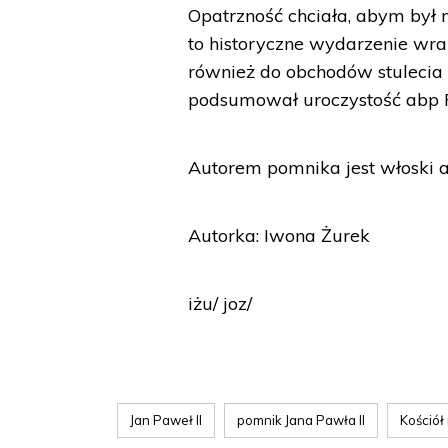
Opatrzność chciała, abym by
to historyczne wydarzenie wr
również do obchodów stulecia u
podsumował uroczystość abp 
Autorem pomnika jest włoski 
Autorka: Iwona Żurek
iżu/ joz/
Jan Paweł II
pomnik Jana Pawła II
Kościół