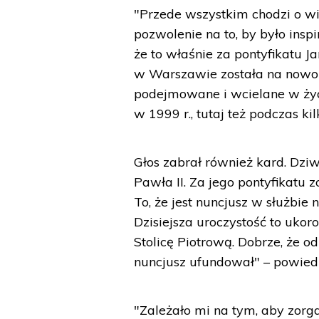
"Przede wszystkim chodzi o wi
pozwolenie na to, by było insp
że to właśnie za pontyfikatu J
w Warszawie została na nowo o
podejmowane i wcielane w życi
w 1999 r., tutaj też podczas k
Głos zabrał również kard. Dzi
Pawła II. Za jego pontyfikatu z
To, że jest nuncjusz w służbie 
Dzisiejsza uroczystość to uko
Stolicę Piotrową. Dobrze, że o
nuncjusz ufundował" – powiedzi
"Zależało mi na tym, aby zorga