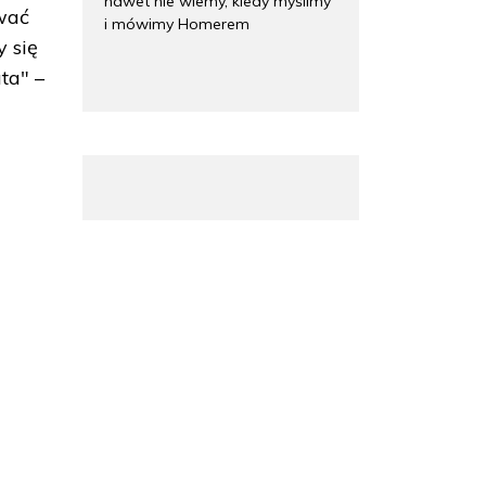
nawet nie wiemy, kiedy myślimy
wać
i mówimy Homerem
 się
ta" –