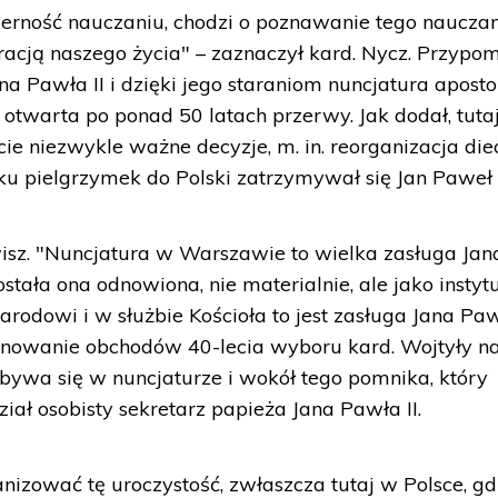
erność nauczaniu, chodzi o poznawanie tego nauczan
iracją naszego życia" – zaznaczył kard. Nycz. Przypom
ana Pawła II i dzięki jego staraniom nuncjatura aposto
twarta po ponad 50 latach przerwy. Jak dodał, tutaj
e niezwykle ważne decyzje, m. in. reorganizacja diec
ilku pielgrzymek do Polski zatrzymywał się Jan Paweł I
wisz. "Nuncjatura w Warszawie to wielka zasługa Jan
ostała ona odnowiona, nie materialnie, ale jako instytu
narodowi i w służbie Kościoła to jest zasługa Jana Pawł
ronowanie obchodów 40-lecia wyboru kard. Wojtyły n
dbywa się w nuncjaturze i wokół tego pomnika, który
ał osobisty sekretarz papieża Jana Pawła II.
nizować tę uroczystość, zwłaszcza tutaj w Polsce, gd