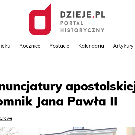
ieku
Rocznice
Postacie
Kalendaria
Artykuły
Przejdź
do
treści
uncjatury apostolski
omnik Jana Pawła II
lturowe