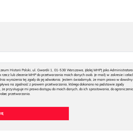
m Historii Polski, ul. Gwardii 1, 01-538 Warszawa, (dalej MHP) jako Administratora
 rzecz lub zlecenie MHP do przetwarzania moich danych osob. (e-mail) w zakresie i celac
 dnia wyrażenia tej zgody do jej odwołania. Jestem świadomy/a, że mam prawo w dowoln
wpływa na zgodność z prawem przetwarzania, którego dokonano na podstawie zgody
, że przysługuje mi prawo dostępu do moich danych, do ich sprostowania, do ograniczeni
wobec przetwarzania.