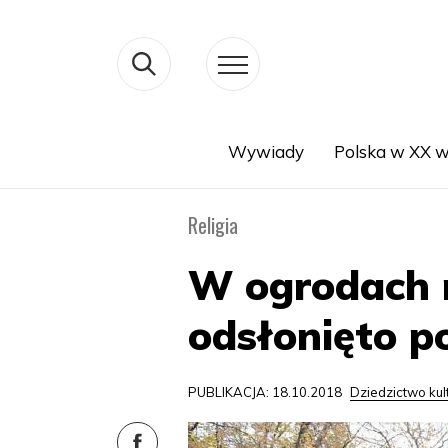
Wywiady
Polska w XX w
Search
Religia
W ogrodach n
odsłonięto p
PUBLIKACJA: 18.10.2018
Dziedzictwo ku