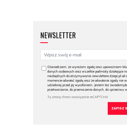
NEWSLETTER
Oświadczam, że wyrażam zgodę oraz upoważniam Muzeu
danych osobowych oraz wszelkie podmioty działające na
niezbędnych do otrzymywania newslettera dzieje.pl od
momencie odwołać zgodę oraz że odwołanie zgody nie 
udzielonej przed jej wycofaniem. Jestem też świadomy/a
przetwarzania, do przenoszenia danych, do sprzeciwu 