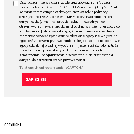
Oświadczam, że wyrażam zgodę oraz upoważniam Muzeum
Historii Polski, ul. Gwardii 1, 01-538 Warszawa, (dalej MHP) jako
Administratora danych osobowych oraz wszelkie podmioty
działające na rzecz lub zlecenie MHP do przetwarzania moich
danych osob. (e-mail) w zakresie i celach niezbędnych do
otrzymywania newslettera dzieje.pl od dnia wyrażenia tej zgody do
jej odwołania. Jestem świadomy/a, że mam prawo w dowolnym
momencie odwołać zgodę oraz że odwołanie zgody nie wpływa na
zgodność z prawem przetwarzania, którego dokonano na podstawie
zgody udzielonej przed jej wycofaniem. Jestem też świadomy/a, że
przysługuje mi prawo dostępu do moich danych, do ich
sprostowania, do ograniczenia przetwarzania, do przenoszenia
danych, do sprzeciwu wobec przetwarzania.
COPYRIGHT