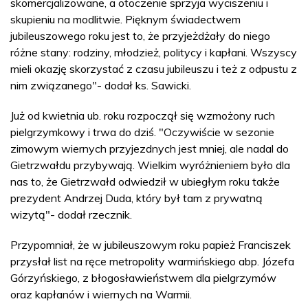
skomercjalizowane, a otoczenie sprzyja wyciszeniu i
skupieniu na modlitwie. Pięknym świadectwem
jubileuszowego roku jest to, że przyjeżdżały do niego
różne stany: rodziny, młodzież, politycy i kapłani. Wszyscy
mieli okazję skorzystać z czasu jubileuszu i też z odpustu z
nim związanego"- dodał ks. Sawicki.
Już od kwietnia ub. roku rozpoczął się wzmożony ruch
pielgrzymkowy i trwa do dziś. "Oczywiście w sezonie
zimowym wiernych przyjezdnych jest mniej, ale nadal do
Gietrzwałdu przybywają. Wielkim wyróżnieniem było dla
nas to, że Gietrzwałd odwiedził w ubiegłym roku także
prezydent Andrzej Duda, który był tam z prywatną
wizytą"- dodał rzecznik.
Przypomniał, że w jubileuszowym roku papież Franciszek
przysłał list na ręce metropolity warmińskiego abp. Józefa
Górzyńskiego, z błogosławieństwem dla pielgrzymów
oraz kapłanów i wiernych na Warmii.