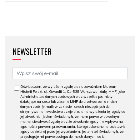
NEWSLETTER
Oświadczam, że wyrażam zgodę oraz upoważniam Muzeum
Historii Polski, ul. Gwardii 1, 01-538 Warszawa, (dalej MHP) jako
Administratora danych osobowych oraz wszelkie podmioty
działające na rzecz lub zlecenie MHP do przetwarzania moich
danych osob. (e-mail) w zakresie i celach niezbędnych do
otrzymywania newslettera dzieje.pl od dnia wyrażenia tej zgody do
jej odwołania. Jestem świadomy/a, że mam prawo w dowolnym
momencie odwołać zgodę oraz że odwołanie zgody nie wpływa na
zgodność z prawem przetwarzania, którego dokonano na podstawie
zgody udzielonej przed jej wycofaniem. Jestem też świadomy/a, że
przysługuje mi prawo dostępu do moich danych, do ich