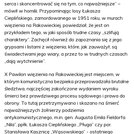
serca i skoncentrować się na tym, co najważniejsze” –
mówił w homilii. Przypominając losy Łukasza
Cieplińskiego, zamordowanego w 1951 roku, w murach
więzienia na Rakowieckiej, powiedział, że jest on
przykładem tego, w jaki sposób trudne czasy „szlifują
charaktery”. Zachęcił również do zapoznania się z jego
grypsami i listami z więzienia, które, jak zauważył, są
świadectwami jego wiary, a przez to w trudnych czasach
„dają wytchnienie”.
X Pawilon więzienia na Rakowieckiej jest miejscem, w
którym komunistyczna bezpieka przeprowadzała brutalne
śledztwa, najczęściej zakończone wydaniem wyroku
śmierci bez prawdziwego procesu sądowego i prawa do
obrony. To tutaj przetrzymywano i skazano na śmierć
najważniejszych żołnierzy podziemia
antykomunistycznego, m.in. gen. Augusta Emila Fieldorfa
„Nila”, ppłk. Łukasza Cieplińskiego „Pługa” czy por.
Stanisława Kasznicę „Wąsowskiego” - ostatniego