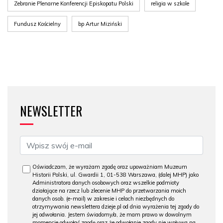
Zebranie Plenarne Konferencji Episkopatu Polski
religia w szkole
Fundusz Kościelny
bp Artur Miziński
NEWSLETTER
Oświadczam, że wyrażam zgodę oraz upoważniam Muzeum
Historii Polski, ul. Gwardii 1, 01-538 Warszawa, (dalej MHP) jako
Administratora danych osobowych oraz wszelkie podmioty
działające na rzecz lub zlecenie MHP do przetwarzania moich
danych osob. (e-mail) w zakresie i celach niezbędnych do
otrzymywania newslettera dzieje.pl od dnia wyrażenia tej zgody do
jej odwołania. Jestem świadomy/a, że mam prawo w dowolnym
momencie odwołać zgodę oraz że odwołanie zgody nie wpływa na