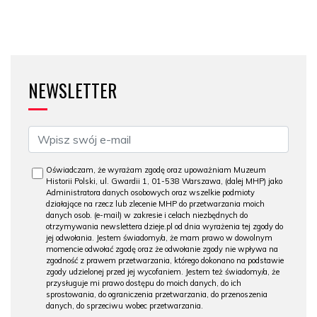
NEWSLETTER
Oświadczam, że wyrażam zgodę oraz upoważniam Muzeum
Historii Polski, ul. Gwardii 1, 01-538 Warszawa, (dalej MHP) jako
Administratora danych osobowych oraz wszelkie podmioty
działające na rzecz lub zlecenie MHP do przetwarzania moich
danych osob. (e-mail) w zakresie i celach niezbędnych do
otrzymywania newslettera dzieje.pl od dnia wyrażenia tej zgody do
jej odwołania. Jestem świadomy/a, że mam prawo w dowolnym
momencie odwołać zgodę oraz że odwołanie zgody nie wpływa na
zgodność z prawem przetwarzania, którego dokonano na podstawie
zgody udzielonej przed jej wycofaniem. Jestem też świadomy/a, że
przysługuje mi prawo dostępu do moich danych, do ich
sprostowania, do ograniczenia przetwarzania, do przenoszenia
danych, do sprzeciwu wobec przetwarzania.