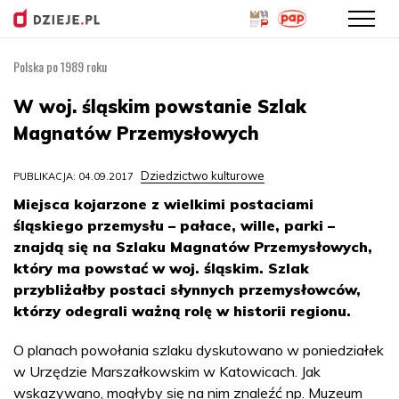
Polska po 1989 roku
Przejdź
do
W woj. śląskim powstanie Szlak
treści
Magnatów Przemysłowych
Dziedzictwo kulturowe
PUBLIKACJA: 04.09.2017
Miejsca kojarzone z wielkimi postaciami
śląskiego przemysłu – pałace, wille, parki –
znajdą się na Szlaku Magnatów Przemysłowych,
który ma powstać w woj. śląskim. Szlak
przybliżałby postaci słynnych przemysłowców,
którzy odegrali ważną rolę w historii regionu.
O planach powołania szlaku dyskutowano w poniedziałek
w Urzędzie Marszałkowskim w Katowicach. Jak
wskazywano, mogłyby się na nim znaleźć np. Muzeum