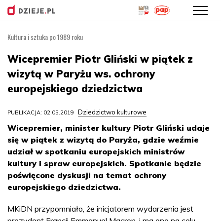
Kultura i sztuka po 1989 roku
Przejdź
do
Wicepremier Piotr Gliński w piątek z
treści
wizytą w Paryżu ws. ochrony
europejskiego dziedzictwa
Dziedzictwo kulturowe
PUBLIKACJA: 02.05.2019
Wicepremier, minister kultury Piotr Gliński udaje
się w piątek z wizytą do Paryża, gdzie weźmie
udział w spotkaniu europejskich ministrów
kultury i spraw europejskich. Spotkanie będzie
poświęcone dyskusji na temat ochrony
europejskiego dziedzictwa.
MKiDN przypomniało, że inicjatorem wydarzenia jest
prezydent Francji Emmanuel Macron, i ma ono na celu