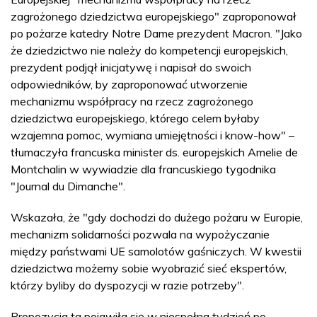
zagrożonego dziedzictwa europejskiego" zaproponował
po pożarze katedry Notre Dame prezydent Macron. "Jako
że dziedzictwo nie należy do kompetencji europejskich,
prezydent podjął inicjatywę i napisał do swoich
odpowiedników, by zaproponować utworzenie
mechanizmu współpracy na rzecz zagrożonego
dziedzictwa europejskiego, którego celem byłaby
wzajemna pomoc, wymiana umiejętności i know-how" –
tłumaczyła francuska minister ds. europejskich Amelie de
Montchalin w wywiadzie dla francuskiego tygodnika
"Journal du Dimanche".
Wskazała, że "gdy dochodzi do dużego pożaru w Europie,
mechanizm solidarności pozwala na wypożyczanie
między państwami UE samolotów gaśniczych. W kwestii
dziedzictwa możemy sobie wyobrazić sieć ekspertów,
którzy byliby do dyspozycji w razie potrzeby".
Propozycja ta pojawiła się w niespełna tydzień po