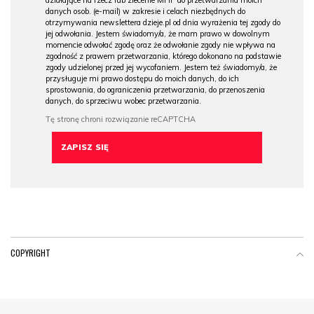
działające na rzecz lub zlecenie MHP do przetwarzania moich
danych osob. (e-mail) w zakresie i celach niezbędnych do
otrzymywania newslettera dzieje.pl od dnia wyrażenia tej zgody do
jej odwołania. Jestem świadomy/a, że mam prawo w dowolnym
momencie odwołać zgodę oraz że odwołanie zgody nie wpływa na
zgodność z prawem przetwarzania, którego dokonano na podstawie
zgody udzielonej przed jej wycofaniem. Jestem też świadomy/a, że
przysługuje mi prawo dostępu do moich danych, do ich
sprostowania, do ograniczenia przetwarzania, do przenoszenia
danych, do sprzeciwu wobec przetwarzania.
COPYRIGHT