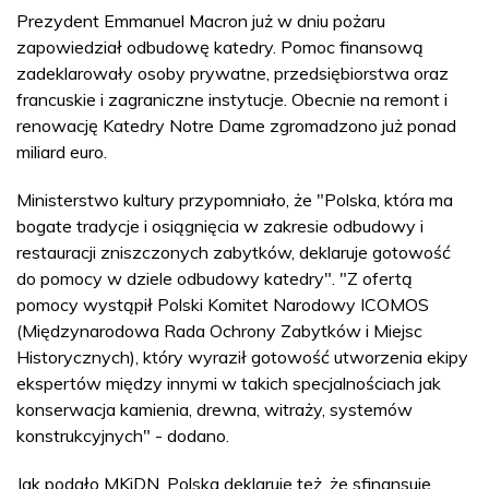
Prezydent Emmanuel Macron już w dniu pożaru
zapowiedział odbudowę katedry. Pomoc finansową
zadeklarowały osoby prywatne, przedsiębiorstwa oraz
francuskie i zagraniczne instytucje. Obecnie na remont i
renowację Katedry Notre Dame zgromadzono już ponad
miliard euro.
Ministerstwo kultury przypomniało, że "Polska, która ma
bogate tradycje i osiągnięcia w zakresie odbudowy i
restauracji zniszczonych zabytków, deklaruje gotowość
do pomocy w dziele odbudowy katedry". "Z ofertą
pomocy wystąpił Polski Komitet Narodowy ICOMOS
(Międzynarodowa Rada Ochrony Zabytków i Miejsc
Historycznych), który wyraził gotowość utworzenia ekipy
ekspertów między innymi w takich specjalnościach jak
konserwacja kamienia, drewna, witraży, systemów
konstrukcyjnych" - dodano.
Jak podało MKiDN, Polska deklaruje też, że sfinansuje