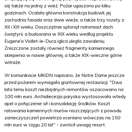
się także na jedną z wież. Pożar ugaszono po kilku
godzinach. Ocalała główna konstrukcja budowli, jej
zachodnia fasada oraz dwie wieże, a także trzy rozety z
XII i XIII wieku. Doszczętnie spłonął natomiast dach
świątyni, a budowana w XIX wieku według projektu
Eugene’a Viollet-le-Duca iglica uległa zawaleniu.
Zniszczone zostały również fragmenty kamiennego
sklepienia w nawie głównej, a także XIX-wieczne górne
witraże.
W komunikacie MKiDN napisano, że Notre Dame jeszcze
przed pożarem wymagała gruntownej restauracji. "Dwa
lata temu koszt niezbędnych remontów oszacowano na
100 mln euro. Archidiecezja paryska wystosowała wtedy
apel o połączenie sił i konsolidację środków. Koszt
ratowania kamiennych murów niszczejących z powodu
zanieczyszczeń powietrza oceniano wówczas na 150
mln euro w ciągu 20 lat" - zwrócił uwagę resort.