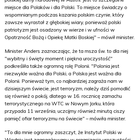
miejsce dla Polaków i dla Polski. To miejsce świadczy o
wspomnianym podczas kazania polskim czynie, który
zawsze wyrastał z głębokiej wiary, ponieważ polski
patriotyzm jest osadzony w wierze i w ufności w
Opatrzność Bożą i Opiekę Matki Boskiej" – mówił minister.
Minister Anders zaznaczając, że ta msza św. to dla niej
"wybitny i święty moment i piękna uroczystość"
podkreśliła także ogromną rolę Polonii. "Polonia jest
niezwykle ważna dla Polski, a Polska jest ważna dla
Polonii. Ponieważ tym, co najbardziej zagraża nam w
dzisiejszym świecie, jest terroryzm, należy dziś pomodlić
się również o pokój, dlatego w 16. rocznicę zamachu
terrorystycznego na WTC w Nowym Jorku, która
przypada 11 września, uczcijmy również minutą ciszy
pamięć ofiar terroryzmu na świecie" – mówiła minister.
"To dla mnie ogromny zaszczyt, że Instytut Polski w
Wiedniu jest zaangażowany w organizację uroczystości