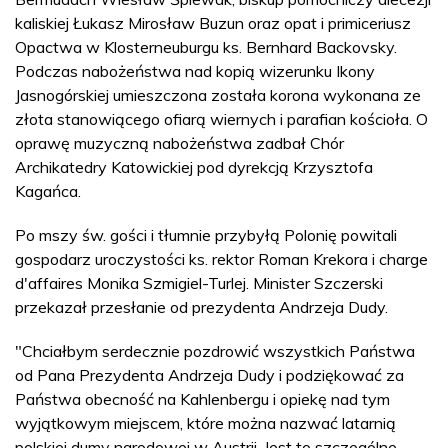
kaliskiej Łukasz Mirosław Buzun oraz opat i primiceriusz
Opactwa w Klosterneuburgu ks. Bernhard Backovsky.
Podczas nabożeństwa nad kopią wizerunku Ikony
Jasnogórskiej umieszczona została korona wykonana ze
złota stanowiącego ofiarą wiernych i parafian kościoła. O
oprawę muzyczną nabożeństwa zadbał Chór
Archikatedry Katowickiej pod dyrekcją Krzysztofa
Kagańca.
Po mszy św. gości i tłumnie przybyłą Polonię powitali
gospodarz uroczystości ks. rektor Roman Krekora i charge
d'affaires Monika Szmigiel-Turlej. Minister Szczerski
przekazał przesłanie od prezydenta Andrzeja Dudy.
"Chciałbym serdecznie pozdrowić wszystkich Państwa
od Pana Prezydenta Andrzeja Dudy i podziękować za
Państwa obecność na Kahlenbergu i opiekę nad tym
wyjątkowym miejscem, które można nazwać latarnią
polskiej dumy narodowej w Austrii. Jest to szczególne