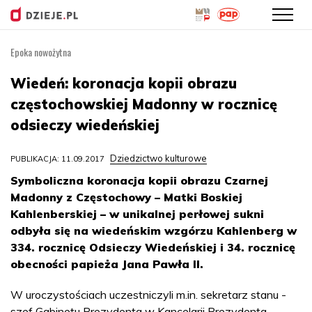
Epoka nowożytna
Przejdź
do
Wiedeń: koronacja kopii obrazu
treści
częstochowskiej Madonny w rocznicę
odsieczy wiedeńskiej
Dziedzictwo kulturowe
PUBLIKACJA: 11.09.2017
Symboliczna koronacja kopii obrazu Czarnej
Madonny z Częstochowy – Matki Boskiej
Kahlenberskiej – w unikalnej perłowej sukni
odbyła się na wiedeńskim wzgórzu Kahlenberg w
334. rocznicę Odsieczy Wiedeńskiej i 34. rocznicę
obecności papieża Jana Pawła II.
W uroczystościach uczestniczyli m.in. sekretarz stanu -
szef Gabinetu Prezydenta w Kancelarii Prezydenta