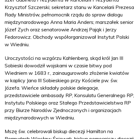
Krzysztof Szczerski; sekretarz stanu w Kancelarii Prezesa
Rady Ministrów, pełnomocnik rządu do spraw dialogu
międzynarodowego Anna Maria Anders; marszałek senior
Józef Zych oraz senatorowie Andrzej Pająk i Jerzy
Fedorowicz. Obchody współorganizował Instytut Polski
w Wiedniu.
Uroczystości na wzgórzu Kahlenberg, skąd król Jan III
Sobieski dowodził wojskami w czasie bitwy pod
Wiedniem w 1683 r., zainaugurowało złożenie kwiatów
w kaplicy Jana III Sobieskiego przy Kościele pw. św.
Józefa. Wieńce składały polskie delegacje,
przedstawiciele ambasady RP, Konsulatu Generalnego RP,
Instytutu Polskiego oraz Stałego Przedstawicielstwa RP
przy Biurze Narodów Zjednoczonych i organizacjach
międzynarodowych w Wiedniu.
Mszę św. celebrowali biskup diecezji Hamilton na
Bermudach Wiesław Śpiewak, biskup pomocniczy diecezji