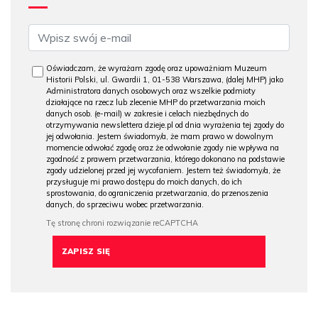
Oświadczam, że wyrażam zgodę oraz upoważniam Muzeum
Historii Polski, ul. Gwardii 1, 01-538 Warszawa, (dalej MHP) jako
Administratora danych osobowych oraz wszelkie podmioty
działające na rzecz lub zlecenie MHP do przetwarzania moich
danych osob. (e-mail) w zakresie i celach niezbędnych do
otrzymywania newslettera dzieje.pl od dnia wyrażenia tej zgody do
jej odwołania. Jestem świadomy/a, że mam prawo w dowolnym
momencie odwołać zgodę oraz że odwołanie zgody nie wpływa na
zgodność z prawem przetwarzania, którego dokonano na podstawie
zgody udzielonej przed jej wycofaniem. Jestem też świadomy/a, że
przysługuje mi prawo dostępu do moich danych, do ich
sprostowania, do ograniczenia przetwarzania, do przenoszenia
danych, do sprzeciwu wobec przetwarzania.