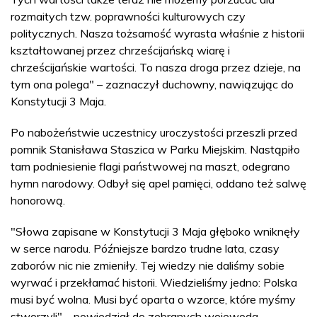
rozmaitych tzw. poprawności kulturowych czy
politycznych. Nasza tożsamość wyrasta właśnie z historii
kształtowanej przez chrześcijańską wiarę i
chrześcijańskie wartości. To nasza droga przez dzieje, na
tym ona polega" – zaznaczył duchowny, nawiązując do
Konstytucji 3 Maja.
Po nabożeństwie uczestnicy uroczystości przeszli przed
pomnik Stanisława Staszica w Parku Miejskim. Nastąpiło
tam podniesienie flagi państwowej na maszt, odegrano
hymn narodowy. Odbył się apel pamięci, oddano też salwę
honorową.
"Słowa zapisane w Konstytucji 3 Maja głęboko wniknęły
w serce narodu. Późniejsze bardzo trudne lata, czasy
zaborów nic nie zmieniły. Tej wiedzy nie daliśmy sobie
wyrwać i przekłamać historii. Wiedzieliśmy jedno: Polska
musi być wolna. Musi być oparta o wzorce, które myśmy
stworzyli" – powiedział do zebranych wojewoda