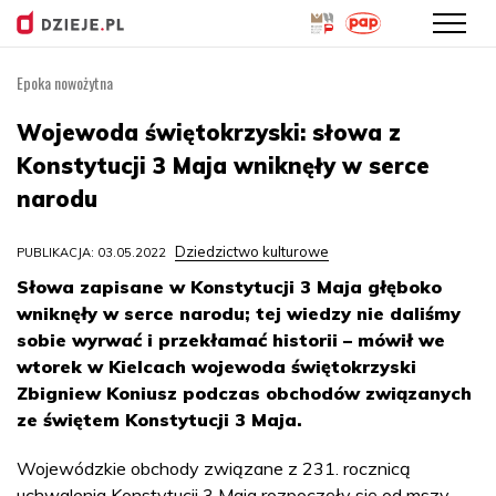
Epoka nowożytna
Przejdź
do
Wojewoda świętokrzyski: słowa z
treści
Konstytucji 3 Maja wniknęły w serce
narodu
Dziedzictwo kulturowe
PUBLIKACJA: 03.05.2022
Słowa zapisane w Konstytucji 3 Maja głęboko
wniknęły w serce narodu; tej wiedzy nie daliśmy
sobie wyrwać i przekłamać historii – mówił we
wtorek w Kielcach wojewoda świętokrzyski
Zbigniew Koniusz podczas obchodów związanych
ze świętem Konstytucji 3 Maja.
Wojewódzkie obchody związane z 231. rocznicą
uchwalenia Konstytucji 3 Maja rozpoczęły się od mszy