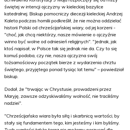
świętej w intencji ojczyzny w kieleckiej bazylice
katedralnej. Biskup pomocniczy diecezji kieleckiej Andrzej
Kaleta podczas homilii podkreślił, że nie można oddzielać
historii Polski od chrześcijańskiej wiary, od jej korzeni -
"choć, jak chcą niektórzy, nasze mówienie o ojczyźnie
winno być wolne od odniesień religijnych". "Jednak, jak
ktoś napisał, w Polsce tak się jednak nie da. Czy to się
komuś podoba, czy nie, nasza ojczyzna swój
tożsamościowy początek bierze z wydarzenia chrztu
świętego, przyjętego ponad tysiąc lat temu" – powiedział
biskup.
Dodał, że "trwając w Chrystusie, prowadzeni przez
Maryję, zawsze odzyskiwaliśmy wolność, nie traciliśmy
nadziei".
"Chrześcijańska wiara była siłą i skarbnicą wartości, by
stały się fundamentem tego, kim jesteśmy i kim byliśmy.
Tych wartości także teraz nie możemy porzucać dla