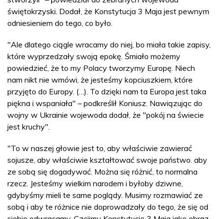
świętokrzyski. Dodał, że Konstytucja 3 Maja jest pewnym
odniesieniem do tego, co było.
"Ale dlatego ciągle wracamy do niej, bo miała takie zapisy,
które wyprzedzały swoją epokę. Śmiało możemy
powiedzieć, że to my Polacy tworzymy Europę. Niech
nam nikt nie wmówi, że jesteśmy kopciuszkiem, które
przyjęto do Europy. (…). To dzięki nam ta Europa jest taka
piękna i wspaniała" – podkreślił Koniusz. Nawiązując do
wojny w Ukrainie wojewoda dodał, że "pokój na świecie
jest kruchy".
"To w naszej głowie jest to, aby właściwie zawierać
sojusze, aby właściwie kształtować swoje państwo. aby
ze sobą się dogadywać. Można się różnić, to normalna
rzecz. Jesteśmy wielkim narodem i byłoby dziwne,
gdybyśmy mieli te same poglądy. Musimy rozmawiać ze
sobą i aby te różnice nie doprowadzały do tego, że się od
siebie odwracamy. Czcijmy Konstytucję 3 Maja jako obraz