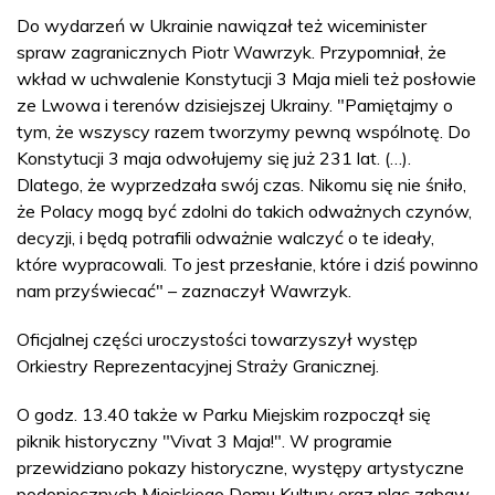
Do wydarzeń w Ukrainie nawiązał też wiceminister
spraw zagranicznych Piotr Wawrzyk. Przypomniał, że
wkład w uchwalenie Konstytucji 3 Maja mieli też posłowie
ze Lwowa i terenów dzisiejszej Ukrainy. "Pamiętajmy o
tym, że wszyscy razem tworzymy pewną wspólnotę. Do
Konstytucji 3 maja odwołujemy się już 231 lat. (…).
Dlatego, że wyprzedzała swój czas. Nikomu się nie śniło,
że Polacy mogą być zdolni do takich odważnych czynów,
decyzji, i będą potrafili odważnie walczyć o te ideały,
które wypracowali. To jest przesłanie, które i dziś powinno
nam przyświecać" – zaznaczył Wawrzyk.
Oficjalnej części uroczystości towarzyszył występ
Orkiestry Reprezentacyjnej Straży Granicznej.
O godz. 13.40 także w Parku Miejskim rozpoczął się
piknik historyczny "Vivat 3 Maja!". W programie
przewidziano pokazy historyczne, występy artystyczne
podopiecznych Miejskiego Domu Kultury oraz plac zabaw