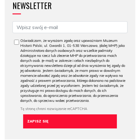
NEWSLETTER
Oświadczam, że wyrażam zgodę oraz upoważniam Muzeum
Historii Polski, ul. Gwardii 1, 01-538 Warszawa, (dalej MHP) jako
Administratora danych osobowych oraz wszelkie podmioty
działające na rzecz lub zlecenie MHP do przetwarzania moich
danych osob. (e-mail) w zakresie i celach niezbędnych do
otrzymywania newslettera dzieje.pl od dnia wyrażenia tej zgody do
jej odwołania. Jestem świadomy/a, że mam prawo w dowolnym
momencie odwołać zgodę oraz że odwołanie zgody nie wpływa na
zgodność z prawem przetwarzania, którego dokonano na podstawie
zgody udzielonej przed jej wycofaniem. Jestem też świadomy/a, że
przysługuje mi prawo dostępu do moich danych, do ich
sprostowania, do ograniczenia przetwarzania, do przenoszenia
danych, do sprzeciwu wobec przetwarzania.