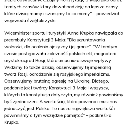
tamtych czasów, który dawał nadzieję na lepsze czasy,
które dzisiaj mamy i szanujmy to co mamy" – powiedział
wojewoda świętokrzyski.
Wiceminister sportu i turystyki Anna Krupka nawiązała do
preambuły Konstytucji 3 Maja: "Dla ugruntowania
wolności, dla ocalenia ojczyzny i jej granic". "W tamtym
czasie postępowała zależność polskich elit, magnaterii,
arystokracji od Rosji, która umacniała swoje wpływy.
Widzimy to także dzisiaj, obserwujemy tę imperialną
twarz Rosji, odradzanie się rosyjskiego imperializmu.
Obserwujemy brutalną agresję na Ukrainę. Dlatego,
podobnie jak i twórcy Konstytucji 3 Maja i wszyscy,
których ta konstytucja dotyczyła, my również powinniśmy
być zjednoczeni. A wartością, która powinna i musi nas
jednoczyć, jest Polska. To nasza największa wartość i
powinniśmy o tym wszędzie pamiętać" – podkreśliła
Krupka.