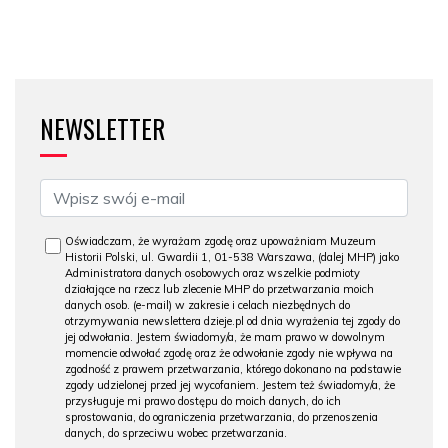
NEWSLETTER
Oświadczam, że wyrażam zgodę oraz upoważniam Muzeum
Historii Polski, ul. Gwardii 1, 01-538 Warszawa, (dalej MHP) jako
Administratora danych osobowych oraz wszelkie podmioty
działające na rzecz lub zlecenie MHP do przetwarzania moich
danych osob. (e-mail) w zakresie i celach niezbędnych do
otrzymywania newslettera dzieje.pl od dnia wyrażenia tej zgody do
jej odwołania. Jestem świadomy/a, że mam prawo w dowolnym
momencie odwołać zgodę oraz że odwołanie zgody nie wpływa na
zgodność z prawem przetwarzania, którego dokonano na podstawie
zgody udzielonej przed jej wycofaniem. Jestem też świadomy/a, że
przysługuje mi prawo dostępu do moich danych, do ich
sprostowania, do ograniczenia przetwarzania, do przenoszenia
danych, do sprzeciwu wobec przetwarzania.