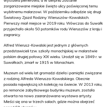
wystawa plenerowa, a w sierpniu zostanie
zorganizowane miejskie święto ulicy poświęconej temu
wybitnemu malarzowi. W październiku odbędzie się drugi
Światowy Zjazd Rodziny Wieruszów-Kowalskich.
Pierwszy miał miejsce w 2019 roku. Wówczas do Suwałk
przyjechało około 50 potomków rodu Wieruszów z kraju i
zagranicy.
Alfred Wierusz-Kowalski jest jednym z głównych
przedstawicieli tzw. szkoły monachijskiej w malarstwie
polskim drugiej połowy XIX wieku. Urodził się w 1849 r. w
Suwałkach, zmarł w 1915 w Monachium.
Muzeum od wielu lat gromadzi dzieła i pamiątki związane
z rodziną Alfreda Wierusza-Kowalskiego. Obecnie
posiada największą ich kolekcję na świecie. W 2013 roku,
po remoncie zabytkowego budynku muzeum, została
otwarta na nowo zaaranżowana wystawa artysty.
Mieści się ona w trzech salach, gdzie można obejrzeć