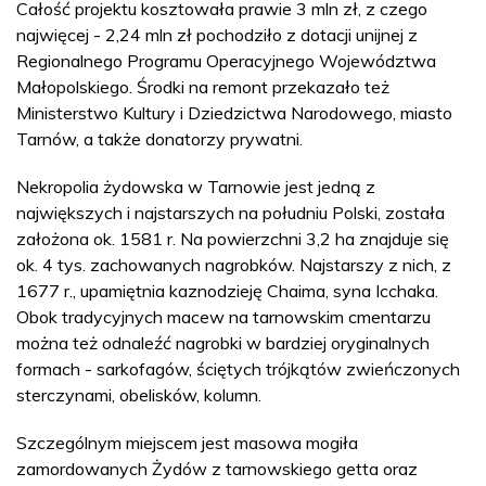
Całość projektu kosztowała prawie 3 mln zł, z czego
najwięcej - 2,24 mln zł pochodziło z dotacji unijnej z
Regionalnego Programu Operacyjnego Województwa
Małopolskiego. Środki na remont przekazało też
Ministerstwo Kultury i Dziedzictwa Narodowego, miasto
Tarnów, a także donatorzy prywatni.
Nekropolia żydowska w Tarnowie jest jedną z
największych i najstarszych na południu Polski, została
założona ok. 1581 r. Na powierzchni 3,2 ha znajduje się
ok. 4 tys. zachowanych nagrobków. Najstarszy z nich, z
1677 r., upamiętnia kaznodzieję Chaima, syna Icchaka.
Obok tradycyjnych macew na tarnowskim cmentarzu
można też odnaleźć nagrobki w bardziej oryginalnych
formach - sarkofagów, ściętych trójkątów zwieńczonych
sterczynami, obelisków, kolumn.
Szczególnym miejscem jest masowa mogiła
zamordowanych Żydów z tarnowskiego getta oraz