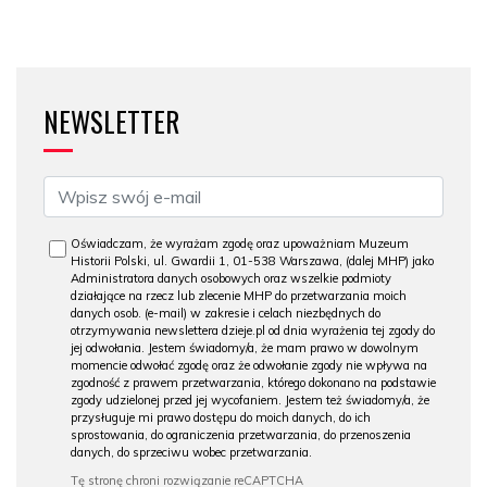
NEWSLETTER
Oświadczam, że wyrażam zgodę oraz upoważniam Muzeum
Historii Polski, ul. Gwardii 1, 01-538 Warszawa, (dalej MHP) jako
Administratora danych osobowych oraz wszelkie podmioty
działające na rzecz lub zlecenie MHP do przetwarzania moich
danych osob. (e-mail) w zakresie i celach niezbędnych do
otrzymywania newslettera dzieje.pl od dnia wyrażenia tej zgody do
jej odwołania. Jestem świadomy/a, że mam prawo w dowolnym
momencie odwołać zgodę oraz że odwołanie zgody nie wpływa na
zgodność z prawem przetwarzania, którego dokonano na podstawie
zgody udzielonej przed jej wycofaniem. Jestem też świadomy/a, że
przysługuje mi prawo dostępu do moich danych, do ich
sprostowania, do ograniczenia przetwarzania, do przenoszenia
danych, do sprzeciwu wobec przetwarzania.