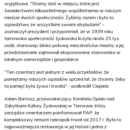
wyjątkowe. "Stoimy dziś w miejscu, które jest
świadectwem kilkusetletniego współistnienia w naszym
mieście dwóch społeczności. Żyliśmy razem i było to
sąsiedztwo ze wszystkimi swoimi atrybutami" -
zaznaczył prezydent i przypomniał, że w 1939 roku
tarnowska społeczność żydowska liczyła około 25 tys.
osób, stanowiąc blisko połowę mieszkańców miasta, a jej
przedstawiciele zajmowali eksponowane stanowiska w
lokalnym samorządzie i gospodarce.
"Ten cmentarz jest jednym z wielu przykładów, że
pamiętamy naszych sąsiadów sprzed lat, że chcemy żeby
ta pamięć była żywa i trwała" - podkreślił Ciepiela.
Adam Bartosz, przewodniczący Komitetu Opieki nad
Zabytkami Kultury Żydowskiej w Tarnowie, który
zarządza cmentarzem poinformował PAP, że
kompleksowy remont nekropolii trwał od 2017 r. Była to
najpoważniejsza restauracja w jej historii i jedna z