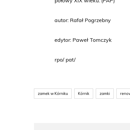
połowy XIX wieku. (PAP)
autor: Rafał Pogrzebny
edytor: Paweł Tomczyk
rpo/ pat/
zamek w Kórniku
Kórnik
zamki
reno