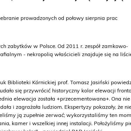
odebranie prowadzonych od połowy sierpnia prac
ych zabytków w Polsce. Od 2011 r. zespół zamkowo-
ialnym - nekropolią właścicieli znajduje się na liści
k Biblioteki Kórnickiej prof. Tomasz Jasiński powied
dało się przywrócić historyczny kolor elewacji front
zednia elewacja została +przecementowana+. Ona nie
dała i zagrażała ludziom. Ekspertyzy pokazały, że n
ieliśmy ją zupełnie zerwać; wykorzystaliśmy ten mo
a, kamer i wszelkiej innej instalacji. Położyliśmy p