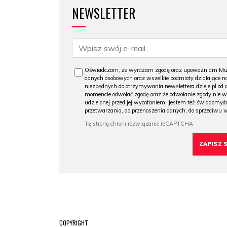
NEWSLETTER
Oświadczam, że wyrażam zgodę oraz upoważniam Muzeu
danych osobowych oraz wszelkie podmioty działające na
niezbędnych do otrzymywania newslettera dzieje.pl od
momencie odwołać zgodę oraz że odwołanie zgody nie 
udzielonej przed jej wycofaniem. Jestem też świadomy/a
przetwarzania, do przenoszenia danych, do sprzeciwu 
COPYRIGHT