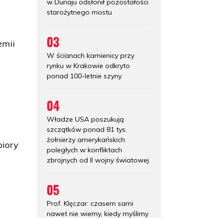
w Dunaju odsłonił pozostałości
starożytnego mostu
03
emii
W ścianach kamienicy przy
rynku w Krakowie odkryto
ponad 100-letnie szyny
04
,
Władze USA poszukują
szczątków ponad 81 tys.
żołnierzy amerykańskich
biory
poległych w konfliktach
zbrojnych od II wojny światowej
05
Prof. Klęczar: czasem sami
nawet nie wiemy, kiedy myślimy