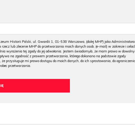
m Historii Polski, ul. Gwardii 1, 01-538 Warszawa, (dalej MHP) jako Administratora
 rzecz lub zlecenie MHP do przetwarzania moich danych osob. (e-mail) w zakresie i celac
 dnia wyrażenia tej zgody do jej odwołania. Jestem świadomy/a, że mam prawo w dowoln
wpływa na zgodność z prawem przetwarzania, którego dokonano na podstawie zgody
, że przysługuje mi prawo dostępu do moich danych, do ich sprostowania, do ograniczeni
wobec przetwarzania.