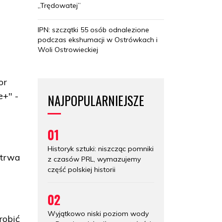
„Trędowatej”
IPN: szczątki 55 osób odnalezione
podczas ekshumacji w Ostrówkach i
Woli Ostrowieckiej
or
e+" -
NAJPOPULARNIEJSZE
01
Historyk sztuki: niszcząc pomniki
otrwa
z czasów PRL, wymazujemy
część polskiej historii
02
Wyjątkowo niski poziom wody
robić