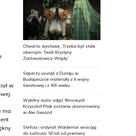
Otwarto wystawę „Trzeba być stale
obecnym. Teatr Krystyny
e
Zachwatowicz-Wajdy”
Saperzy usunęli z Dunaju w
Budapeszcie materiały z II wojny
ział w
światowej i z XIX wieku
owej.
Wybitny autor zdjęć filmowych
Krzysztof Ptak zostanie uhonorowany
ie ma
w Alei Gwiazd
ment
Stefcia i ordynat Waldemar wracają
iękny
do Łańcuta; 50 lat od premiery