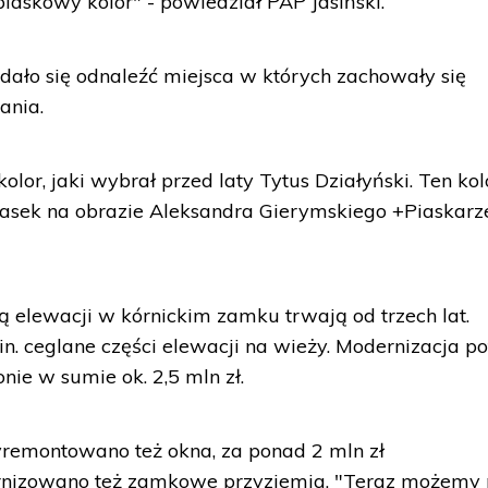
 piaskowy kolor" - powiedział PAP Jasiński.
dało się odnaleźć miejsca w których zachowały się
ania.
olor, jaki wybrał przed laty Tytus Działyński. Ten kol
 piasek na obrazie Aleksandra Gierymskiego +Piaskarz
 elewacji w kórnickim zamku trwają od trzech lat.
. ceglane części elewacji na wieży. Modernizacja p
nie w sumie ok. 2,5 mln zł.
wyremontowano też okna, za ponad 2 mln zł
izowano też zamkowe przyziemia. "Teraz możemy 