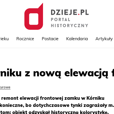
ieku
Rocznice
Postacie
Kalendaria
Artykuły
Przejdź
do
treści
niku z nową elewacją
lturowe
ł remont elewacji frontowej zamku w Kórniku
 konieczne, bo dotychczasowe tynki zagrażały m.
tom; obiekt odzyskał historyczną kolorystykę.