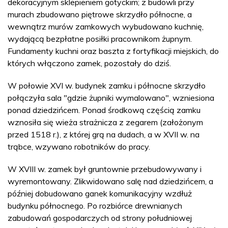
dekoracyjnym sklepieniem gotyckim; z budowli przy
murach zbudowano piętrowe skrzydło północne, a
wewnątrz murów zamkowych wybudowano kuchnię,
wydającą bezpłatne posiłki pracownikom żupnym.
Fundamenty kuchni oraz baszta z fortyfikacji miejskich, do
których włączono zamek, pozostały do dziś.
W połowie XVI w. budynek zamku i północne skrzydło
połączyła sala "gdzie żupniki wymalowano", wzniesiona
ponad dziedzińcem. Ponad środkową częścią zamku
wznosiła się wieża strażnicza z zegarem (założonym
przed 1518 r.), z której grą na dudach, a w XVII w. na
trąbce, wzywano robotników do pracy.
W XVIII w. zamek był gruntownie przebudowywany i
wyremontowany. Zlikwidowano salę nad dziedzińcem, a
później dobudowano ganek komunikacyjny wzdłuż
budynku północnego. Po rozbiórce drewnianych
zabudowań gospodarczych od strony południowej