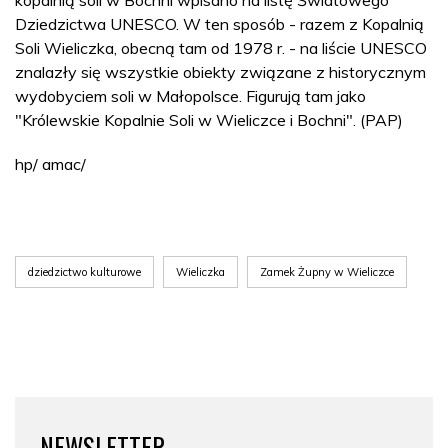
kopalnią soli w Bochni wpisano na listę Światowego
Dziedzictwa UNESCO. W ten sposób - razem z Kopalnią
Soli Wieliczka, obecną tam od 1978 r. - na liście UNESCO
znalazły się wszystkie obiekty związane z historycznym
wydobyciem soli w Małopolsce. Figurują tam jako
"Królewskie Kopalnie Soli w Wieliczce i Bochni". (PAP)
hp/ amac/
dziedzictwo kulturowe
Wieliczka
Zamek Żupny w Wieliczce
NEWSLETTER