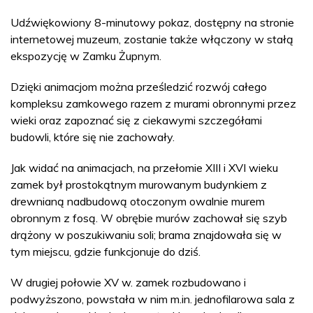
Udźwiękowiony 8-minutowy pokaz, dostępny na stronie
internetowej muzeum, zostanie także włączony w stałą
ekspozycję w Zamku Żupnym.
Dzięki animacjom można prześledzić rozwój całego
kompleksu zamkowego razem z murami obronnymi przez
wieki oraz zapoznać się z ciekawymi szczegółami
budowli, które się nie zachowały.
Jak widać na animacjach, na przełomie XIII i XVI wieku
zamek był prostokątnym murowanym budynkiem z
drewnianą nadbudową otoczonym owalnie murem
obronnym z fosą. W obrębie murów zachował się szyb
drążony w poszukiwaniu soli; brama znajdowała się w
tym miejscu, gdzie funkcjonuje do dziś.
W drugiej połowie XV w. zamek rozbudowano i
podwyższono, powstała w nim m.in. jednofilarowa sala z