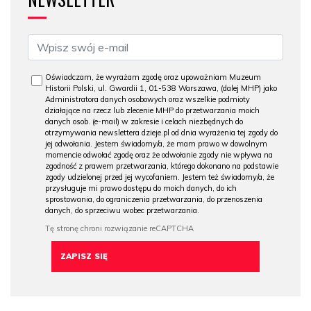
Oświadczam, że wyrażam zgodę oraz upoważniam Muzeum
Historii Polski, ul. Gwardii 1, 01-538 Warszawa, (dalej MHP) jako
Administratora danych osobowych oraz wszelkie podmioty
działające na rzecz lub zlecenie MHP do przetwarzania moich
danych osob. (e-mail) w zakresie i celach niezbędnych do
otrzymywania newslettera dzieje.pl od dnia wyrażenia tej zgody do
jej odwołania. Jestem świadomy/a, że mam prawo w dowolnym
momencie odwołać zgodę oraz że odwołanie zgody nie wpływa na
zgodność z prawem przetwarzania, którego dokonano na podstawie
zgody udzielonej przed jej wycofaniem. Jestem też świadomy/a, że
przysługuje mi prawo dostępu do moich danych, do ich
sprostowania, do ograniczenia przetwarzania, do przenoszenia
danych, do sprzeciwu wobec przetwarzania.