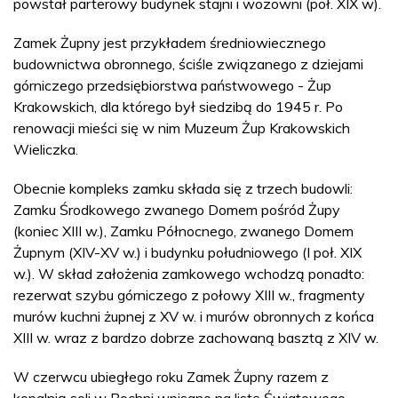
powstał parterowy budynek stajni i wozowni (poł. XIX w).
Zamek Żupny jest przykładem średniowiecznego
budownictwa obronnego, ściśle związanego z dziejami
górniczego przedsiębiorstwa państwowego - Żup
Krakowskich, dla którego był siedzibą do 1945 r. Po
renowacji mieści się w nim Muzeum Żup Krakowskich
Wieliczka.
Obecnie kompleks zamku składa się z trzech budowli:
Zamku Środkowego zwanego Domem pośród Żupy
(koniec XIII w.), Zamku Północnego, zwanego Domem
Żupnym (XIV-XV w.) i budynku południowego (I poł. XIX
w.). W skład założenia zamkowego wchodzą ponadto:
rezerwat szybu górniczego z połowy XIII w., fragmenty
murów kuchni żupnej z XV w. i murów obronnych z końca
XIII w. wraz z bardzo dobrze zachowaną basztą z XIV w.
W czerwcu ubiegłego roku Zamek Żupny razem z