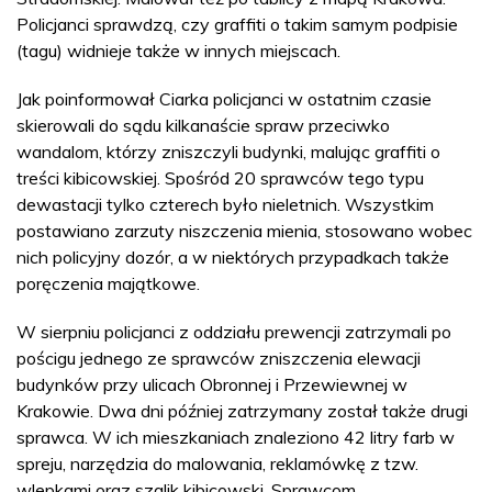
Policjanci sprawdzą, czy graffiti o takim samym podpisie
(tagu) widnieje także w innych miejscach.
Jak poinformował Ciarka policjanci w ostatnim czasie
skierowali do sądu kilkanaście spraw przeciwko
wandalom, którzy zniszczyli budynki, malując graffiti o
treści kibicowskiej. Spośród 20 sprawców tego typu
dewastacji tylko czterech było nieletnich. Wszystkim
postawiano zarzuty niszczenia mienia, stosowano wobec
nich policyjny dozór, a w niektórych przypadkach także
poręczenia majątkowe.
W sierpniu policjanci z oddziału prewencji zatrzymali po
pościgu jednego ze sprawców zniszczenia elewacji
budynków przy ulicach Obronnej i Przewiewnej w
Krakowie. Dwa dni później zatrzymany został także drugi
sprawca. W ich mieszkaniach znaleziono 42 litry farb w
spreju, narzędzia do malowania, reklamówkę z tzw.
wlepkami oraz szalik kibicowski. Sprawcom