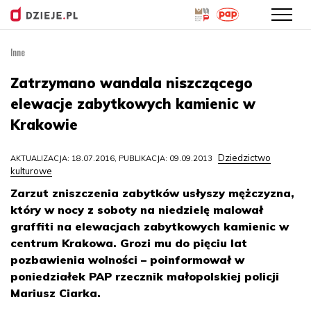
Inne
Przejdź
do
Zatrzymano wandala niszczącego
treści
elewacje zabytkowych kamienic w
Krakowie
Dziedzictwo
AKTUALIZACJA: 18.07.2016, PUBLIKACJA: 09.09.2013
kulturowe
Zarzut zniszczenia zabytków usłyszy mężczyzna,
który w nocy z soboty na niedzielę malował
graffiti na elewacjach zabytkowych kamienic w
centrum Krakowa. Grozi mu do pięciu lat
pozbawienia wolności – poinformował w
poniedziałek PAP rzecznik małopolskiej policji
Mariusz Ciarka.