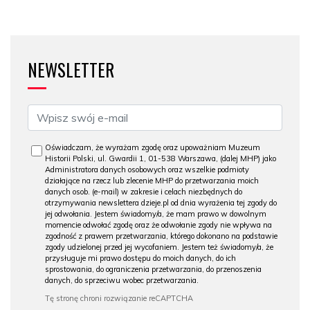
NEWSLETTER
Oświadczam, że wyrażam zgodę oraz upoważniam Muzeum
Historii Polski, ul. Gwardii 1, 01-538 Warszawa, (dalej MHP) jako
Administratora danych osobowych oraz wszelkie podmioty
działające na rzecz lub zlecenie MHP do przetwarzania moich
danych osob. (e-mail) w zakresie i celach niezbędnych do
otrzymywania newslettera dzieje.pl od dnia wyrażenia tej zgody do
jej odwołania. Jestem świadomy/a, że mam prawo w dowolnym
momencie odwołać zgodę oraz że odwołanie zgody nie wpływa na
zgodność z prawem przetwarzania, którego dokonano na podstawie
zgody udzielonej przed jej wycofaniem. Jestem też świadomy/a, że
przysługuje mi prawo dostępu do moich danych, do ich
sprostowania, do ograniczenia przetwarzania, do przenoszenia
danych, do sprzeciwu wobec przetwarzania.