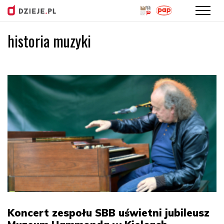
historia muzyki
Przejdź
do
treści
Koncert zespołu SBB uświetni jubileusz