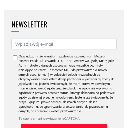
NEWSLETTER
Oświadczam, że wyrażam zgodę oraz upoważniam Muzeum
Historii Polski, ul. Gwardii 1, 01-538 Warszawa, (dalej MHP) jako
Administratora danych osobowych oraz wszelkie podmioty
działające na rzecz lub zlecenie MHP do przetwarzania moich
danych osob. (e-mail) w zakresie i celach niezbędnych do
otrzymywania newslettera dzieje.pl od dnia wyrażenia tej zgody do
jej odwołania. Jestem świadomy/a, że mam prawo w dowolnym
momencie odwołać zgodę oraz że odwołanie zgody nie wpływa na
zgodność z prawem przetwarzania, którego dokonano na podstawie
zgody udzielonej przed jej wycofaniem. Jestem też świadomy/a, że
przysługuje mi prawo dostępu do moich danych, do ich
sprostowania, do ograniczenia przetwarzania, do przenoszenia
danych, do sprzeciwu wobec przetwarzania.