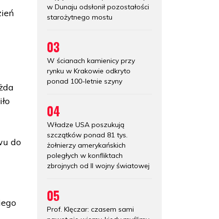
w Dunaju odsłonił pozostałości
zień
starożytnego mostu
a
03
W ścianach kamienicy przy
rynku w Krakowie odkryto
ponad 100-letnie szyny
ażda
iło
04
Władze USA poszukują
szczątków ponad 81 tys.
wu do
żołnierzy amerykańskich
poległych w konfliktach
zbrojnych od II wojny światowej
05
iego
Prof. Klęczar: czasem sami