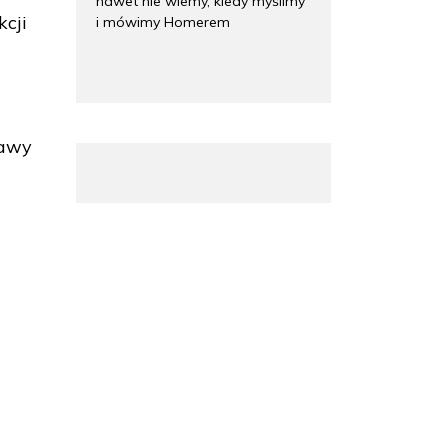
nawet nie wiemy, kiedy myślimy
kcji
i mówimy Homerem
tawy
ę