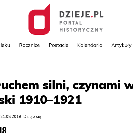
ieku
Rocznice
Postacie
Kalendaria
Artykuły
Przejdź
do
treści
chem silni, czynami w
ski 1910–1921
 21.08.2018
Dzieje się
18