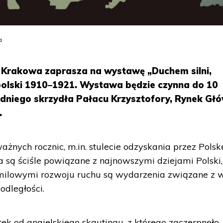
a
 Krakowa zaprasza na wystawę „Duchem silni,
 polski 1910–1921. Wystawa będzie czynna do 10
dniego skrzydła Pałacu Krzysztofory, Rynek Gł
.
żnych rocznic, m.in. stulecie odzyskania przez Polsk
a są ściśle powiązane z najnowszymi dziejami Polski,
milowymi rozwoju ruchu są wydarzenia związane z 
odległości.
ek od angielskiego skautingu, z którego zaczerpnęło