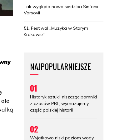
Tak wygląda nowa siedziba Sinfonii
Varsovii
51. Festiwal „Muzyka w Starym
Krakowie”
ówny
NAJPOPULARNIEJSZE
01
ę
Historyk sztuki: niszcząc pomniki
 ale
z czasów PRL, wymazujemy
walką
część polskiej historii
02
Wyjątkowo niski poziom wody