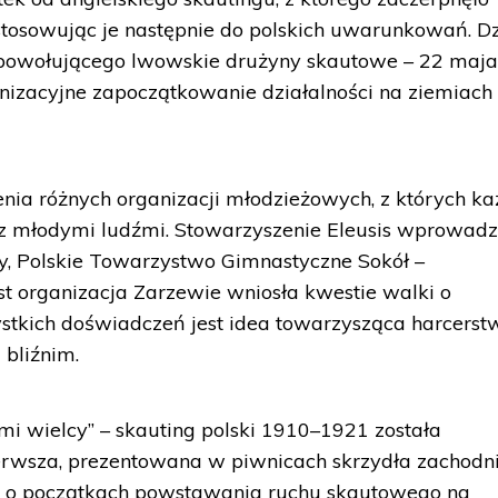
stosowując je następnie do polskich uwarunkowań. D
powołującego lwowskie drużyny skautowe – 22 maj
anizacyjne zapoczątkowanie działalności na ziemiach
nia różnych organizacji młodzieżowych, z których k
 z młodymi ludźmi. Stowarzyszenie Eleusis wprowadz
y, Polskie Towarzystwo Gimnastyczne Sokół –
t organizacja Zarzewie wniosła kwestie walki o
stkich doświadczeń jest idea towarzysząca harcerst
i bliźnim.
i wielcy” – skauting polski 1910–1921 została
ierwsza, prezentowana w piwnicach skrzydła zachodn
a o początkach powstawania ruchu skautowego na