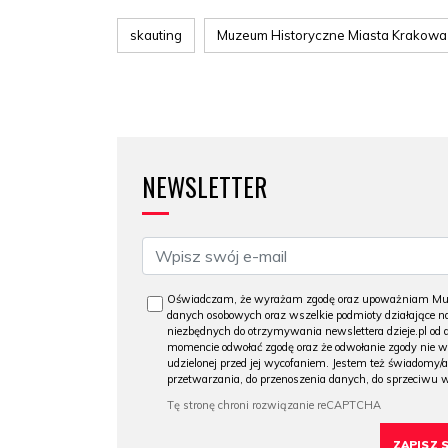
skauting
Muzeum Historyczne Miasta Krakowa
NEWSLETTER
Oświadczam, że wyrażam zgodę oraz upoważniam Muzeu
danych osobowych oraz wszelkie podmioty działające na
niezbędnych do otrzymywania newslettera dzieje.pl od
momencie odwołać zgodę oraz że odwołanie zgody nie 
udzielonej przed jej wycofaniem. Jestem też świadomy/a
przetwarzania, do przenoszenia danych, do sprzeciwu 