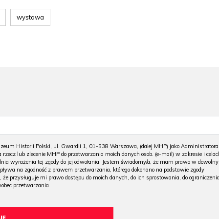
wystawa
m Historii Polski, ul. Gwardii 1, 01-538 Warszawa, (dalej MHP) jako Administratora
 rzecz lub zlecenie MHP do przetwarzania moich danych osob. (e-mail) w zakresie i celac
 dnia wyrażenia tej zgody do jej odwołania. Jestem świadomy/a, że mam prawo w dowoln
wpływa na zgodność z prawem przetwarzania, którego dokonano na podstawie zgody
, że przysługuje mi prawo dostępu do moich danych, do ich sprostowania, do ograniczeni
wobec przetwarzania.