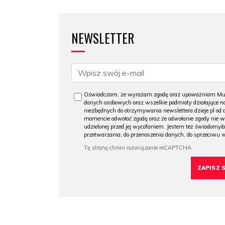
NEWSLETTER
Oświadczam, że wyrażam zgodę oraz upoważniam Muzeu
danych osobowych oraz wszelkie podmioty działające na
niezbędnych do otrzymywania newslettera dzieje.pl od
momencie odwołać zgodę oraz że odwołanie zgody nie 
udzielonej przed jej wycofaniem. Jestem też świadomy/a
przetwarzania, do przenoszenia danych, do sprzeciwu 