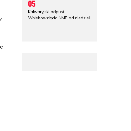
05
Kalwaryjski odpust
Wniebowzięcia NMP od niedzieli
w
ie