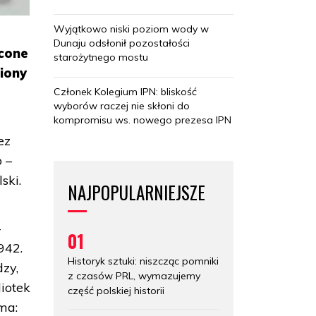
Wyjątkowo niski poziom wody w
Dunaju odsłonił pozostałości
ęcone
starożytnego mostu
miony
Członek Kolegium IPN: bliskość
wyborów raczej nie skłoni do
kompromisu ws. nowego prezesa IPN
ez
 –
ski.
NAJPOPULARNIEJSZE
–
01
942.
Historyk sztuki: niszcząc pomniki
zy,
z czasów PRL, wymazujemy
iotek
część polskiej historii
ma: