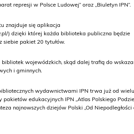
arat represji w Polsce Ludowej” oraz „Biuletyn IPN”.
tu znajduje się aplikacja
v.pl/) dzięki której każda biblioteka publiczna będzie
siebie pakiet 20 tytułów.
o bibliotek wojewódzkich, skąd dalej trafią do wskaz
owych i gminnych.
bliotecznych wydawnictwami IPN trwa już od wielu 
awy pakietów edukacyjnych IPN „Atlas Polskiego Podz
teza najnowszych dziejów Polski „Od Niepodległości