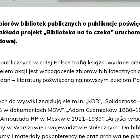
iorów bibliotek publicznych o publikacje poświ
 zakłada projekt „Biblioteka na to czeka” urucho
dowej.
k publicznych w całej Polsce trafią książki wydane prz
elem akcji jest wzbogacenie zbiorów bibliotecznych o
dań – literaturę poświęconą najnowszym dziejom Pol
h do wysyłki znajdują się m.in.: „KOR”, „Solidarność 
68 w dokumentach MSW”, „Adam Czerniaków 1880–1
 „Ambasada RP w Moskwie 1921–1939”, „Artyści wład
ny w Warszawie i województwie stołecznym”. Do bibl
umy i materiały pokonferencyjne oraz archiwalne pis