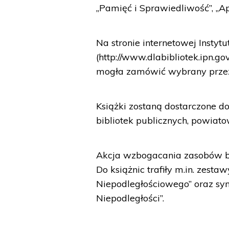
„Pamięć i Sprawiedliwość”, „Ap
Na stronie internetowej Instytu
(http://www.dlabibliotek.ipn.go
mogła zamówić wybrany przez 
Książki zostaną dostarczone d
bibliotek publicznych, powiat
Akcja wzbogacania zasobów bi
Do książnic trafiły m.in. zest
Niepodległościowego” oraz syn
Niepodległości”.