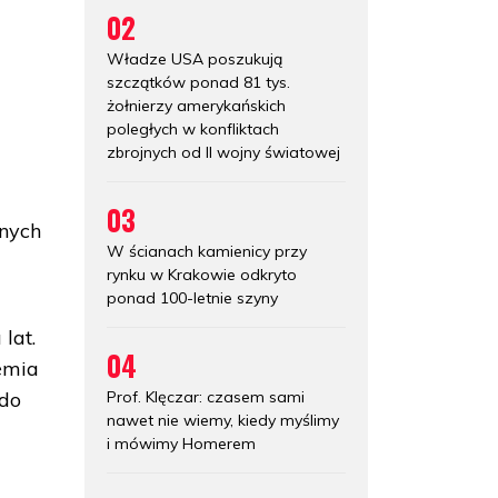
02
Władze USA poszukują
szczątków ponad 81 tys.
żołnierzy amerykańskich
poległych w konfliktach
zbrojnych od II wojny światowej
03
anych
W ścianach kamienicy przy
rynku w Krakowie odkryto
ponad 100-letnie szyny
lat.
04
iemia
Prof. Klęczar: czasem sami
 do
nawet nie wiemy, kiedy myślimy
i mówimy Homerem