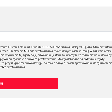
m Historii Polski, ul. Gwardii 1, 01-538 Warszawa, (dalej MHP) jako Administratora
 rzecz lub zlecenie MHP do przetwarzania moich danych osob. (e-mail) w zakresie i celac
 dnia wyrażenia tej zgody do jej odwołania. Jestem świadomy/a, że mam prawo w dowoln
wpływa na zgodność z prawem przetwarzania, którego dokonano na podstawie zgody
, że przysługuje mi prawo dostępu do moich danych, do ich sprostowania, do ograniczeni
wobec przetwarzania.