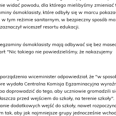
 nie widać powodu, dla którego mielibyśmy zmieniać 
aminy ósmoklasisty, które odbyły się w marcu pokazał
, w tym reżimie sanitarnym, w bezpieczny sposób m
zaznaczył wiceszef resortu edukacji.
i egzaminy ósmoklasisty mają odbywać się bez masec
ł: "Nic takiego nie powiedzieliśmy, że nakazujemy
porządzenia wiceminister odpowiedział, że "w sposo
óre wydała Centralna Komisja Egzaminacyjna wyraźn
ba doprowadzić do tego, aby uczniowie gromadzili s
aszcza przed wejściem do szkoły, na terenie szkoły".
ranie dodatkowych wejść do szkoły, nawet rozpoczyn
 tak, aby jak najmniejsze grupy jednocześnie wchod