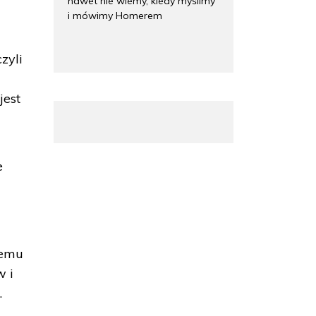
nawet nie wiemy, kiedy myślimy
i mówimy Homerem
zyli
jest
e
temu
w i
.