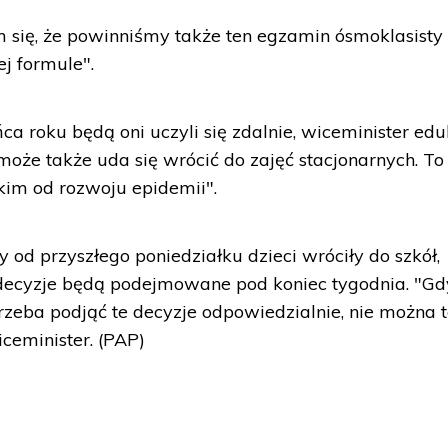
am się, że powinniśmy także ten egzamin ósmoklasisty
j formule".
ca roku będą oni uczyli się zdalnie, wiceminister edu
oże także uda się wrócić do zajęć stacjonarnych. To
kim od rozwoju epidemii".
y od przyszłego poniedziałku dzieci wróciły do szkół,
 decyzje będą podejmowane pod koniec tygodnia. "Gd
trzeba podjąć te decyzje odpowiedzialnie, nie można 
ceminister. (PAP)