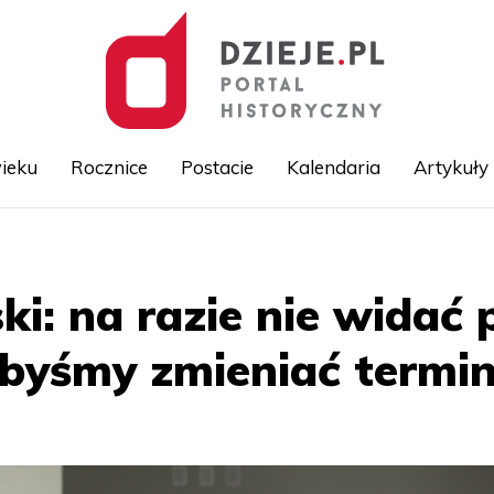
ieku
Rocznice
Postacie
Kalendaria
Artykuły
Przejdź
do
treści
ki: na razie nie widać
ibyśmy zmieniać termi