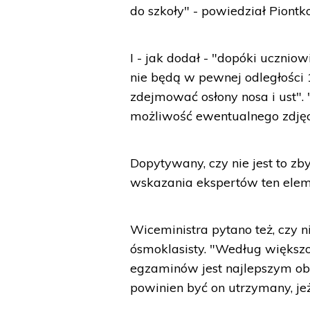
do szkoły" - powiedział Piontk
I - jak dodał - "dopóki ucznio
nie będą w pewnej odległości 
zdejmować osłony nosa i ust". 
możliwość ewentualnego zdjęci
Dopytywany, czy nie jest to zb
wskazania ekspertów ten elem
Wiceministra pytano też, czy
ósmoklasisty. "Według większ
egzaminów jest najlepszym o
powinien być on utrzymany, jeż