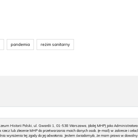
pandemia
reżim sanitarny
m Historii Polski, ul. Gwardii 1, 01-538 Warszawa, (dalej MHP) jako Administratora
 rzecz lub zlecenie MHP do przetwarzania moich danych osob. (e-mail) w zakresie i celac
 dnia wyrażenia tej zgody do jej odwołania. Jestem świadomy/a, że mam prawo w dowoln