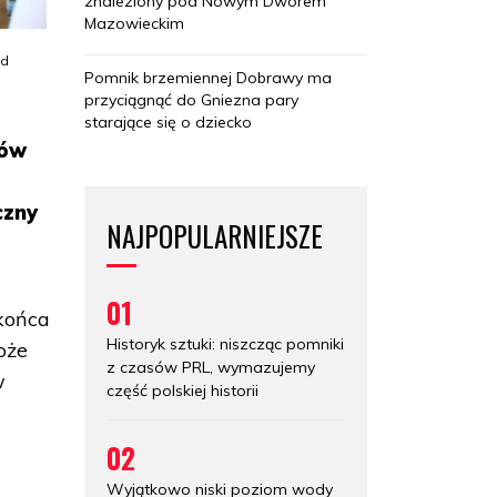
znaleziony pod Nowym Dworem
Mazowieckim
ed
Pomnik brzemiennej Dobrawy ma
przyciągnąć do Gniezna pary
starające się o dziecko
nów
czny
NAJPOPULARNIEJSZE
01
 końca
Historyk sztuki: niszcząc pomniki
oże
z czasów PRL, wymazujemy
w
część polskiej historii
02
Wyjątkowo niski poziom wody