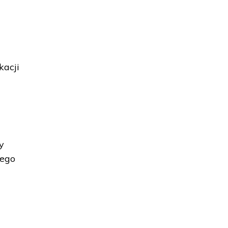
kacji
y
tego