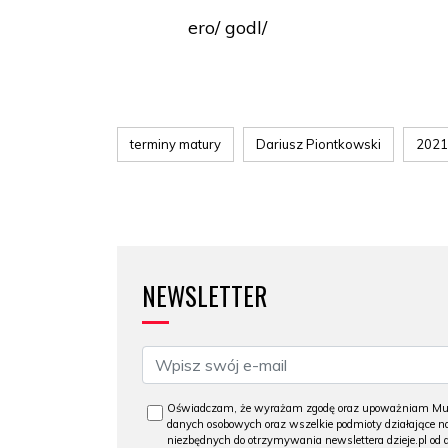
ero/ godl/
terminy matury
Dariusz Piontkowski
2021
NEWSLETTER
Oświadczam, że wyrażam zgodę oraz upoważniam Muzeu
danych osobowych oraz wszelkie podmioty działające na
niezbędnych do otrzymywania newslettera dzieje.pl od