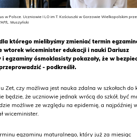
us w Polsce. Uczniowie I LO im T. Kościuszki w Gorzowie Wielkopolskim prz
AP/L. Muszyński
 dla którego mielibyśmy zmieniać termin egzami
 wtorek wiceminister edukacji i nauki Dariusz
 i egzaminy ósmoklasisty pokazały, że w bezpie
rzeprowadzić - podkreślił.
u Zet, czy możliwa jest nauka zdalna w szkołach do
ie będzie, że uczniowie jednak wrócą do szkół, być m
będzie możliwe ze względu na epidemię, a najpóźniej 
ł wiceminister.
rminu egzaminu maturalnego, który już za miesiąc