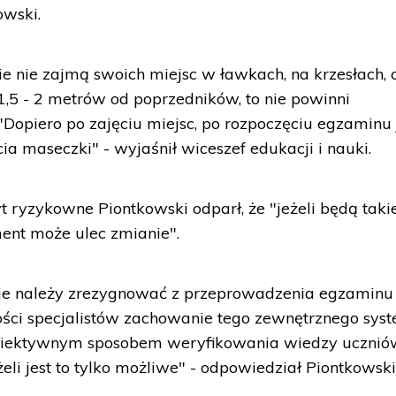
owski.
wie nie zajmą swoich miejsc w ławkach, na krzesłach, c
1,5 - 2 metrów od poprzedników, to nie powinni
"Dopiero po zajęciu miejsc, po rozpoczęciu egzaminu 
a maseczki" - wyjaśnił wiceszef edukacji i nauki.
yt ryzykowne Piontkowski odparł, że "jeżeli będą taki
ent może ulec zmianie".
 nie należy zrezygnować z przeprowadzenia egzaminu
ości specjalistów zachowanie tego zewnętrznego sys
biektywnym sposobem weryfikowania wiedzy ucznió
eli jest to tylko możliwe" - odpowiedział Piontkowski