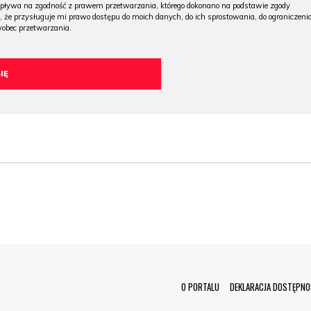
wpływa na zgodność z prawem przetwarzania, którego dokonano na podstawie zgody
, że przysługuje mi prawo dostępu do moich danych, do ich sprostowania, do ograniczeni
wobec przetwarzania.
Menu Footer
O PORTALU
DEKLARACJA DOSTĘPNO