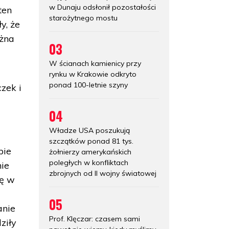
w Dunaju odsłonił pozostałości
ten
starożytnego mostu
y, że
ożna
03
W ścianach kamienicy przy
rynku w Krakowie odkryto
ponad 100-letnie szyny
zek i
04
Władze USA poszukują
szczątków ponad 81 tys.
bie
żołnierzy amerykańskich
poległych w konfliktach
ie
zbrojnych od II wojny światowej
ię w
05
anie
Prof. Klęczar: czasem sami
ziły