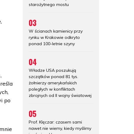
starożytnego mostu
03
,
W ścianach kamienicy przy
rynku w Krakowie odkryto
ponad 100-letnie szyny
04
Władze USA poszukują
,
szczątków ponad 81 tys.
żołnierzy amerykańskich
kreśla
poległych w konfliktach
ych,
zbrojnych od II wojny światowej
wi po
05
Prof. Klęczar: czasem sami
nawet nie wiemy, kiedy myślimy
omnie