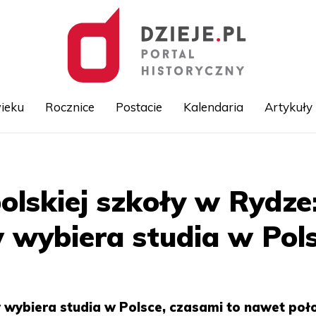
ieku
Rocznice
Postacie
Kalendaria
Artykuły
Przejdź
do
treści
olskiej szkoły w Rydze
wybiera studia w Pol
 wybiera studia w Polsce, czasami to nawet po