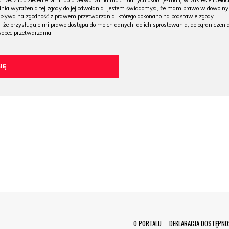
 rzecz lub zlecenie MHP do przetwarzania moich danych osob. (e-mail) w zakresie i celac
 dnia wyrażenia tej zgody do jej odwołania. Jestem świadomy/a, że mam prawo w dowoln
wpływa na zgodność z prawem przetwarzania, którego dokonano na podstawie zgody
, że przysługuje mi prawo dostępu do moich danych, do ich sprostowania, do ograniczeni
wobec przetwarzania.
Menu Footer
O PORTALU
DEKLARACJA DOSTĘPNO