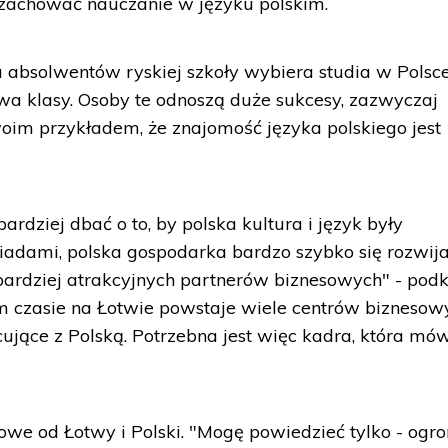
 zachować nauczanie w języku polskim.
u absolwentów ryskiej szkoły wybiera studia w Polsce
a klasy. Osoby te odnoszą duże sukcesy, zazwyczaj
woim przykładem, że znajomość języka polskiego jest
dziej dbać o to, by polska kultura i język były
adami, polska gospodarka bardzo szybko się rozwija
ajbardziej atrakcyjnych partnerów biznesowych" - pod
m czasie na Łotwie powstaje wiele centrów biznesow
ujące z Polską. Potrzebna jest więc kadra, która mó
sowe od Łotwy i Polski. "Mogę powiedzieć tylko - ogr