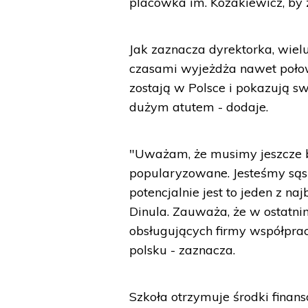
placówka im. Kozakiewicz, by
Jak zaznacza dyrektorka, wiel
czasami wyjeżdża nawet połow
zostają w Polsce i pokazują s
dużym atutem - dodaje.
"Uważam, że musimy jeszcze bar
popularyzowane. Jesteśmy sąsi
potencjalnie jest to jeden z n
Dinula. Zauważa, że w ostatni
obsługujących firmy współprac
polsku - zaznacza.
Szkoła otrzymuje środki finan