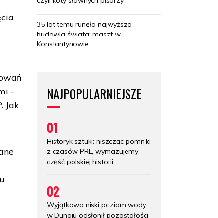
czyli koty sławnych pisarzy
ęcia
35 lat temu runęła najwyższa
budowla świata: maszt w
Konstantynowie
esowań
NAJPOPULARNIEJSZE
mi -
. Jak
.
01
Historyk sztuki: niszcząc pomniki
dane
z czasów PRL, wymazujemy
część polskiej historii
ku
02
Wyjątkowo niski poziom wody
w Dunaju odsłonił pozostałości