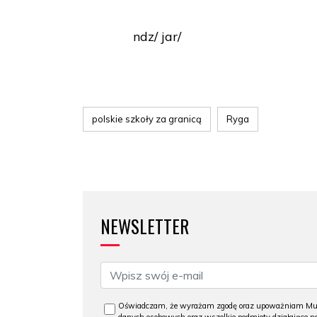
ndz/ jar/
polskie szkoły za granicą
Ryga
NEWSLETTER
Oświadczam, że wyrażam zgodę oraz upoważniam Muzeu