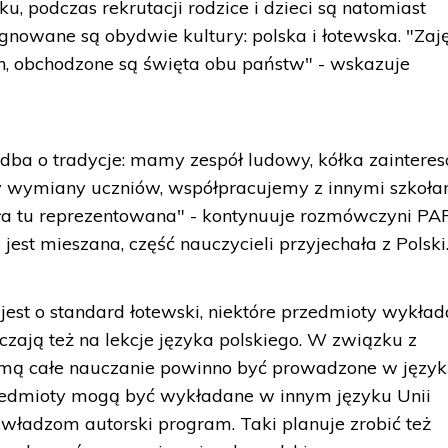
, podczas rekrutacji rodzice i dzieci są natomiast
gnowane są obydwie kultury: polska i łotewska. "Zaj
, obchodzone są święta obu państw" - wskazuje
 dba o tradycje: mamy zespół ludowy, kółka zainter
 wymiany uczniów, współpracujemy z innymi szkoła
yła tu reprezentowana" - kontynuuje rozmówczyni PAP
jest mieszana, część nauczycieli przyjechała z Polski
jest o standard łotewski, niektóre przedmioty wykła
czają też na lekcje języka polskiego. W związku z
mą całe nauczanie powinno być prowadzone w języ
rzedmioty mogą być wykładane w innym języku Unii
si władzom autorski program. Taki planuje zrobić też