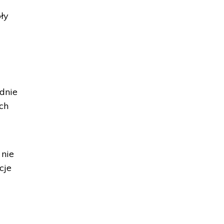
oły
dnie
ch
 nie
cje