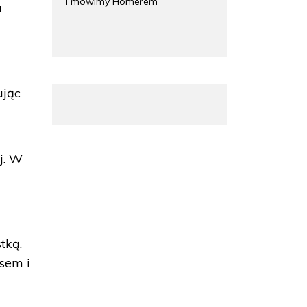
i mówimy Homerem
a
ując
j. W
tką.
sem i