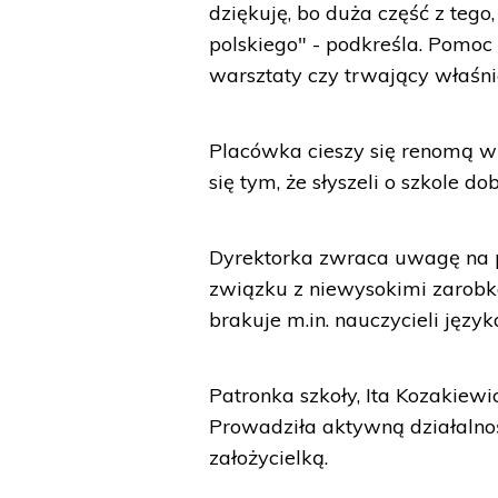
dziękuję, bo duża część z teg
polskiego" - podkreśla. Pomoc 
warsztaty czy trwający właśni
Placówka cieszy się renomą w 
się tym, że słyszeli o szkole do
Dyrektorka zwraca uwagę na p
związku z niewysokimi zarobka
brakuje m.in. nauczycieli język
Patronka szkoły, Ita Kozakiewi
Prowadziła aktywną działalno
założycielką.