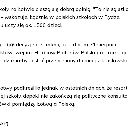
koły na Łotwie cieszą się dobrą opinią. "To nie są szk
" - wskazuje. Łącznie w polskich szkołach w Rydze,
 uczy się ok. 1500 dzieci.
odjął decyzję o zamknięciu z dniem 31 sierpnia
dstawowej im. Hrabiów Platerów. Polski program zgo
dz miałby zostać przeniesiony do innej z krasławski
otwy podkreśliło jednak w ostatnich dniach, że resort
ej szkoły, dopóki nie zakończą się polityczne konsulta
ówki pomiędzy Łotwą a Polską.
PAP)