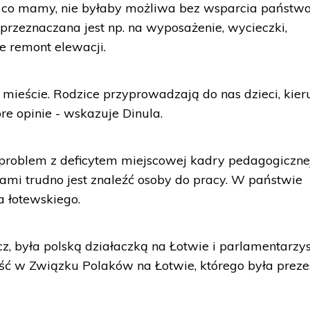
o, co mamy, nie byłaby możliwa bez wsparcia państw
przeznaczana jest np. na wyposażenie, wycieczki,
e remont elewacji.
mieście. Rodzice przyprowadzają do nas dzieci, kier
bre opinie - wskazuje Dinula.
roblem z deficytem miejscowej kadry pedagogiczne
mi trudno jest znaleźć osoby do pracy. W państwie
a łotewskiego.
cz, była polską działaczką na Łotwie i parlamentarzys
ść w Związku Polaków na Łotwie, którego była preze