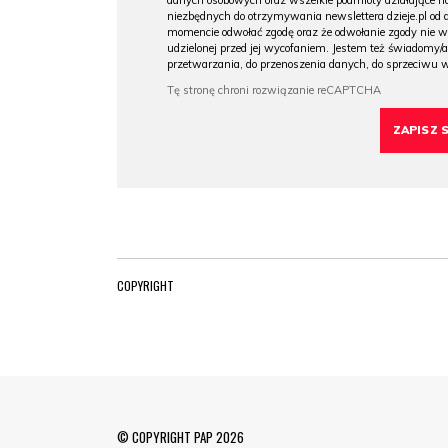
danych osobowych oraz wszelkie podmioty działające na
niezbędnych do otrzymywania newslettera dzieje.pl od
momencie odwołać zgodę oraz że odwołanie zgody nie 
udzielonej przed jej wycofaniem. Jestem też świadomy/a
przetwarzania, do przenoszenia danych, do sprzeciwu 
COPYRIGHT
© COPYRIGHT PAP 2026