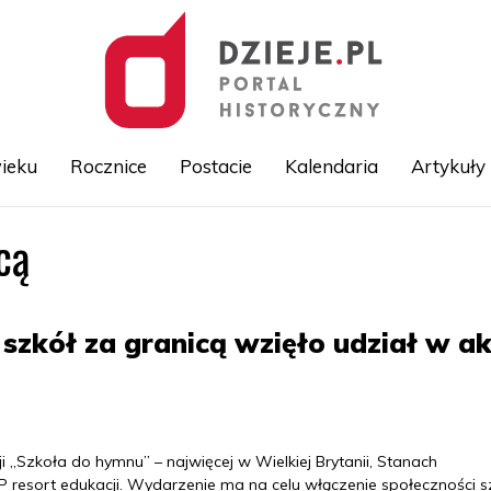
ieku
Rocznice
Postacie
Kalendaria
Artykuły
cą
Przejdź
do
treści
szkół za granicą wzięło udział w ak
ji „Szkoła do hymnu” – najwięcej w Wielkiej Brytanii, Stanach
AP resort edukacji. Wydarzenie ma na celu włączenie społeczności s