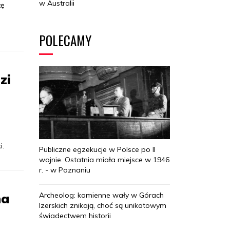
w Australii
tę
POLECAMY
zi
i.
Publiczne egzekucje w Polsce po II
wojnie. Ostatnia miała miejsce w 1946
r. - w Poznaniu
na
Archeolog: kamienne wały w Górach
Izerskich znikają, choć są unikatowym
świadectwem historii