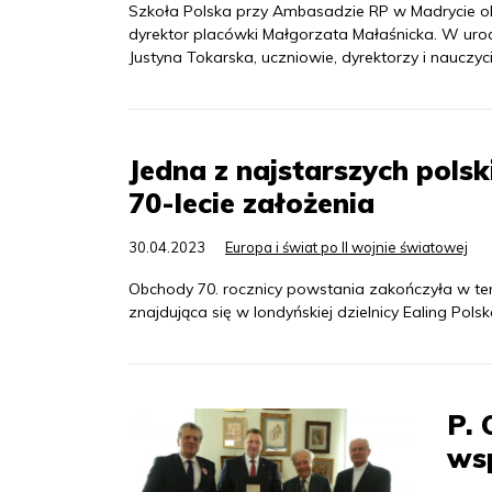
Szkoła Polska przy Ambasadzie RP w Madrycie obc
dyrektor placówki Małgorzata Małaśnicka. W uroc
Justyna Tokarska, uczniowie, dyrektorzy i nauczyci
Jedna z najstarszych polsk
70-lecie założenia
30.04.2023
Europa i świat po II wojnie światowej
Obchody 70. rocznicy powstania zakończyła w ten 
znajdująca się w londyńskiej dzielnicy Ealing Po
P. 
wsp