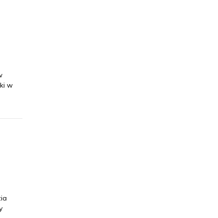
w
ki w
zia
y