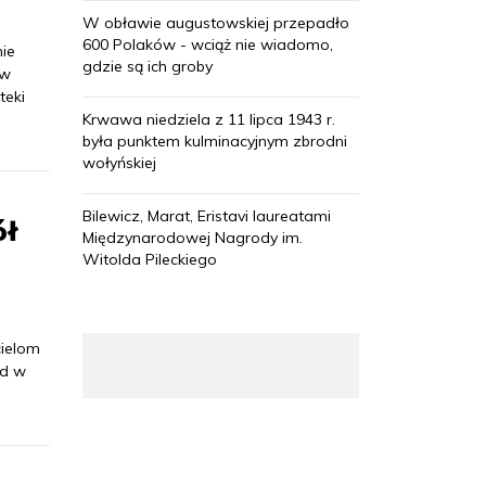
W obławie augustowskiej przepadło
600 Polaków - wciąż nie wiadomo,
ie
gdzie są ich groby
aw
teki
Krwawa niedziela z 11 lipca 1943 r.
była punktem kulminacyjnym zbrodni
wołyńskiej
Bilewicz, Marat, Eristavi laureatami
ół
Międzynarodowej Nagrody im.
Witolda Pileckiego
cielom
ad w