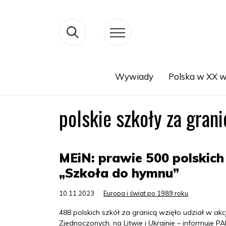
Wywiady
Polska w XX w
Search
polskie szkoły za grani
MEiN: prawie 500 polskich 
„Szkoła do hymnu”
10.11.2023
Europa i świat po 1989 roku
488 polskich szkół za granicą wzięło udział w akc
Zjednoczonych, na Litwie i Ukrainie – informuje P