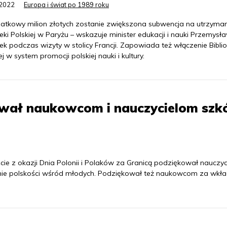
.2022
Europa i świat po 1989 roku
atkowy milion złotych zostanie zwiększona subwencja na utrzyman
teki Polskiej w Paryżu – wskazuje minister edukacji i nauki Przemysł
k podczas wizyty w stolicy Francji. Zapowiada też włączenie Biblio
ej w system promocji polskiej nauki i kultury.
ował naukowcom i nauczycielom szk
ście z okazji Dnia Polonii i Polaków za Granicą podziękował nauczy
wanie polskości wśród młodych. Podziękował też naukowcom za wkł