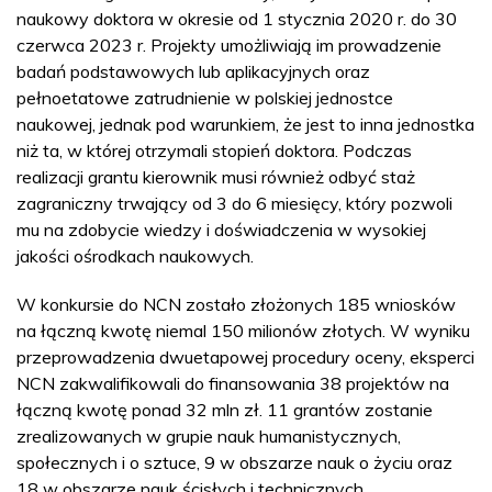
naukowy doktora w okresie od 1 stycznia 2020 r. do 30
czerwca 2023 r. Projekty umożliwiają im prowadzenie
badań podstawowych lub aplikacyjnych oraz
pełnoetatowe zatrudnienie w polskiej jednostce
naukowej, jednak pod warunkiem, że jest to inna jednostka
niż ta, w której otrzymali stopień doktora. Podczas
realizacji grantu kierownik musi również odbyć staż
zagraniczny trwający od 3 do 6 miesięcy, który pozwoli
mu na zdobycie wiedzy i doświadczenia w wysokiej
jakości ośrodkach naukowych.
W konkursie do NCN zostało złożonych 185 wniosków
na łączną kwotę niemal 150 milionów złotych. W wyniku
przeprowadzenia dwuetapowej procedury oceny, eksperci
NCN zakwalifikowali do finansowania 38 projektów na
łączną kwotę ponad 32 mln zł. 11 grantów zostanie
zrealizowanych w grupie nauk humanistycznych,
społecznych i o sztuce, 9 w obszarze nauk o życiu oraz
18 w obszarze nauk ścisłych i technicznych.