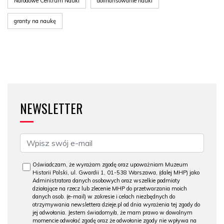
Narodowe Centrum Nauki
dofinansowanie nauki
granty na naukę
NEWSLETTER
Oświadczam, że wyrażam zgodę oraz upoważniam Muzeum
Historii Polski, ul. Gwardii 1, 01-538 Warszawa, (dalej MHP) jako
Administratora danych osobowych oraz wszelkie podmioty
działające na rzecz lub zlecenie MHP do przetwarzania moich
danych osob. (e-mail) w zakresie i celach niezbędnych do
otrzymywania newslettera dzieje.pl od dnia wyrażenia tej zgody do
jej odwołania. Jestem świadomy/a, że mam prawo w dowolnym
momencie odwołać zgodę oraz że odwołanie zgody nie wpływa na