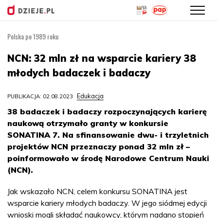
Polska po 1989 roku
Przejdź
do
NCN: 32 mln zł na wsparcie kariery 38
treści
młodych badaczek i badaczy
Edukacja
PUBLIKACJA: 02.08.2023
38 badaczek i badaczy rozpoczynających karierę
naukową otrzymało granty w konkursie
SONATINA 7. Na sfinansowanie dwu- i trzyletnich
projektów NCN przeznaczy ponad 32 mln zł –
poinformowało w środę Narodowe Centrum Nauki
(NCN).
Jak wskazało NCN, celem konkursu SONATINA jest
wsparcie kariery młodych badaczy. W jego siódmej edycji
wnioski mogli składać naukowcy, którym nadano stopień