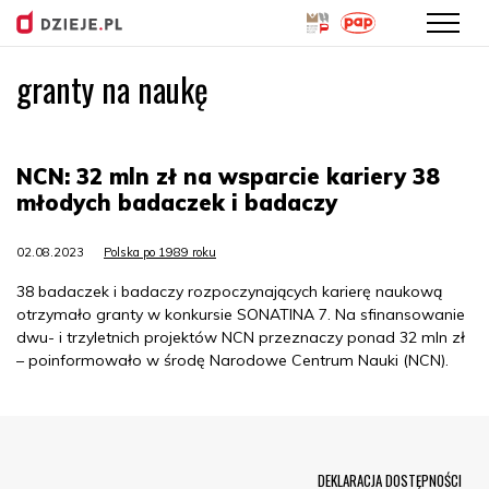
granty na naukę
Przejdź
do
treści
NCN: 32 mln zł na wsparcie kariery 38
młodych badaczek i badaczy
02.08.2023
Polska po 1989 roku
38 badaczek i badaczy rozpoczynających karierę naukową
otrzymało granty w konkursie SONATINA 7. Na sfinansowanie
dwu- i trzyletnich projektów NCN przeznaczy ponad 32 mln zł
– poinformowało w środę Narodowe Centrum Nauki (NCN).
Menu Footer
DEKLARACJA DOSTĘPNOŚCI