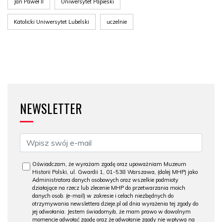
Jan Paweł II
Uniwersytet Papieski
Katolicki Uniwersytet Lubelski
uczelnie
NEWSLETTER
Oświadczam, że wyrażam zgodę oraz upoważniam Muzeum
Historii Polski, ul. Gwardii 1, 01-538 Warszawa, (dalej MHP) jako
Administratora danych osobowych oraz wszelkie podmioty
działające na rzecz lub zlecenie MHP do przetwarzania moich
danych osob. (e-mail) w zakresie i celach niezbędnych do
otrzymywania newslettera dzieje.pl od dnia wyrażenia tej zgody do
jej odwołania. Jestem świadomy/a, że mam prawo w dowolnym
momencie odwołać zgodę oraz że odwołanie zgody nie wpływa na