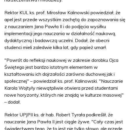
Rektor KUL ks. prof. Mirosław Kalinowski powiedział, że
apel jest przede wszystkim zachętą do zapoznawania się
z nauczaniem Jana Pawła II i do podjęcia wysiłku
implementacji jego nauczania w działalność naukową,
dydaktyczną i badawczą uczelni. Dodał, że obecni
studenci mieli zaledwie kilka lat, gdy papież umarł.
"Powrót do refleksji naukowej w zakresie dorobku Ojca
Świętego jest bardzo istotnym elementem w
kształtowaniu ich dojrzałości zarówno duchowej jak i
społecznej" – powiedział ks. prof. Kalinowski. "Nauczanie
Karola Wojtyły niewątpliwie otwiera przed studentami
nowe horyzonty, których nie znajdą w kulturze masowej"
– dodał.
Rektor UPJPII ks. dr hab. Robert Tyrała podkreślił, że
nauczanie Jana Pawła II jest ciągle żywe. "Cały czas jest
świadectwem tego, że to jest nie tylko słowo, ale przede