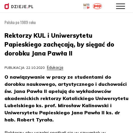
Polska po 1989 roku
Przejdź
do
Rektorzy KUL i Uniwersytetu
treści
Papieskiego zachęcają, by sięgać do
dorobku Jana Pawła II
Edukacja
PUBLIKACJA: 22.10.2020
O nawiązywanie w pracy ze studentami do
dorobku naukowego, artystycznego i duchowości
św. Jana Pawła II apelują do wykładowców
akademickich rektorzy Katolickiego Uniwersytetu
Lubelskiego ks. prof. Mirosław Kalinowski i
Uniwersytetu Papieskiego Jana Pawła II ks. dr
hab. Robert Tyrała.
Rektorzy obu uczelni spotkali się w czwartek w