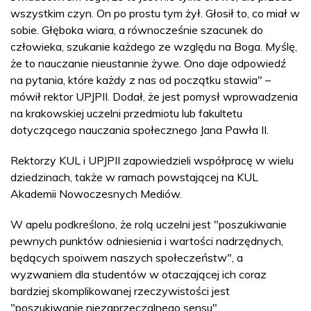
wszystkim czyn. On po prostu tym żył. Głosił to, co miał w
sobie. Głęboka wiara, a równocześnie szacunek do
człowieka, szukanie każdego ze względu na Boga. Myślę,
że to nauczanie nieustannie żywe. Ono daje odpowiedź
na pytania, które każdy z nas od początku stawia" –
mówił rektor UPJPII. Dodał, że jest pomysł wprowadzenia
na krakowskiej uczelni przedmiotu lub fakultetu
dotyczącego nauczania społecznego Jana Pawła II.
Rektorzy KUL i UPJPII zapowiedzieli współpracę w wielu
dziedzinach, także w ramach powstającej na KUL
Akademii Nowoczesnych Mediów.
W apelu podkreślono, że rolą uczelni jest "poszukiwanie
pewnych punktów odniesienia i wartości nadrzędnych,
będących spoiwem naszych społeczeństw", a
wyzwaniem dla studentów w otaczającej ich coraz
bardziej skomplikowanej rzeczywistości jest
"poszukiwanie niezaprzeczalnego sensu".