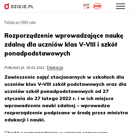
Polska po 1989 roku
Przejdź
do
Rozporządzenie wprowadzające naukę
treści
zdalną dla uczniów klas V–VIII i szkół
ponadpodstawowych
Edukacja
PUBLIKACJA: 26.01.2022
Zawieszenie zajęć stacjonarnych w szkołach dla
uczniów klas V–VIII szkół podstawowych oraz dla
uczniów szkół ponadpodstawowych od 27
stycznia do 27 lutego 2022 r. i w ich miejsce
wprowadzenie nauki zdalnej – wprowadza
rozporządzenie podpisane w środę przez ministra
edukacji i nauki.
Chodzi o rozporządzenie w sprawie czasowego