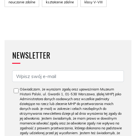
nauczanie zdalne
kształcenie zdalne
klasy V-VIII
NEWSLETTER
Oświadczam, że wyrażam zgodę oraz upoważniam Muzeum
Historii Polski, ul. Gwardii 1, 01-538 Warszawa, (dalej MHP) jako
Administratora danych osobowych oraz wszelkie podmioty
działające na rzecz lub zlecenie MHP do przetwarzania moich
danych osob. (e-mail) w zakresie i celach niezbędnych do
otrzymywania newslettera dzieje.pl od dnia wyrażenia tej zgody do
jej odwołania. Jestem świadomy/a, że mam prawo w dowolnym
momencie odwołać zgodę oraz że odwołanie zgody nie wpływa na
zgodność z prawem przetwarzania, którego dokonano na podstawie
zgody udzielonej przed jej wycofaniem. Jestem też świadomy/a, że