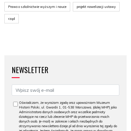
Prawo o szkolnictwie wyższym i nauce
projekt nowelizacji ustawy
rząd
NEWSLETTER
Oświadczam, że wyrażam zgodę oraz upoważniam Muzeum
Historii Polski, ul. Gwardii 1, 01-538 Warszawa, (dalej MHP) jako
Administratora danych osobowych oraz wszelkie podmioty
działające na rzecz lub zlecenie MHP do przetwarzania moich
danych osob. (e-mail) w zakresie i celach niezbędnych do
otrzymywania newslettera dzieje.pl od dnia wyrażenia tej zgody do
jej odwołania. Jestem świadomy/a, że mam prawo w dowolnym