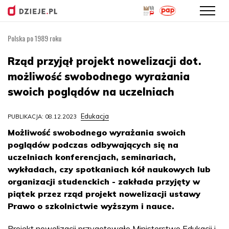
Polska po 1989 roku
Przejdź
do
Rząd przyjął projekt nowelizacji dot.
treści
możliwość swobodnego wyrażania
swoich poglądów na uczelniach
Edukacja
PUBLIKACJA: 08.12.2023
Możliwość swobodnego wyrażania swoich
poglądów podczas odbywających się na
uczelniach konferencjach, seminariach,
wykładach, czy spotkaniach kół naukowych lub
organizacji studenckich - zakłada przyjęty w
piątek przez rząd projekt nowelizacji ustawy
Prawo o szkolnictwie wyższym i nauce.
Projekt nowelizacji przygotowało Ministerstwo Edukacji i