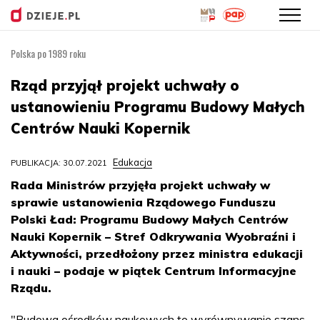
Polska po 1989 roku
Przejdź
do
Rząd przyjął projekt uchwały o
treści
ustanowieniu Programu Budowy Małych
Centrów Nauki Kopernik
Edukacja
PUBLIKACJA: 30.07.2021
Rada Ministrów przyjęła projekt uchwały w
sprawie ustanowienia Rządowego Funduszu
Polski Ład: Programu Budowy Małych Centrów
Nauki Kopernik – Stref Odkrywania Wyobraźni i
Aktywności, przedłożony przez ministra edukacji
i nauki – podaje w piątek Centrum Informacyjne
Rządu.
"Budowa ośrodków naukowych to wyrównywanie szans