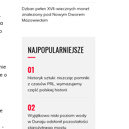
Dzban pełen XVII-wiecznych monet
.
znaleziony pod Nowym Dworem
Mazowieckim
ia
o
NAJPOPULARNIEJSZE
nie
01
e o
Historyk sztuki: niszcząc pomniki
z czasów PRL, wymazujemy
część polskiej historii
02
ze
Wyjątkowo niski poziom wody
w Dunaju odsłonił pozostałości
 -
starożytnego mostu