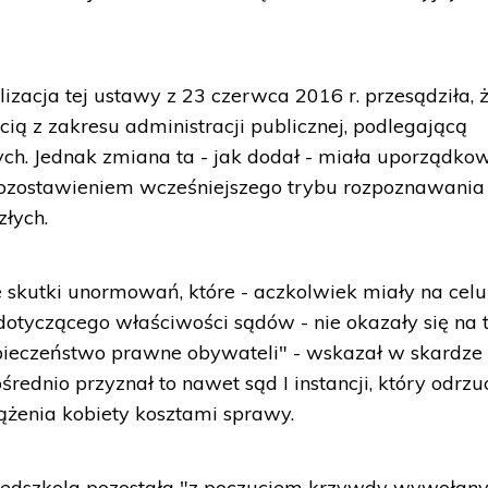
izacja tej ustawy z 23 czerwca 2016 r. przesądziła, 
ścią z zakresu administracji publicznej, podlegającą
ych. Jednak zmiana ta - jak dodał - miała uporządko
 pozostawieniem wcześniejszego trybu rozpoznawania
złych.
skutki unormowań, które - aczkolwiek miały na celu
dotyczącego właściwości sądów - nie okazały się na 
pieczeństwo prawne obywateli" - wskazał w skardze
średnio przyznał to nawet sąd I instancji, który odrzu
ążenia kobiety kosztami sprawy.
zedszkola pozostała "z poczuciem krzywdy wywołan