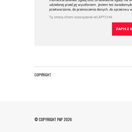
momencie odwołać zgodę oraz że odwołanie zgody nie 
udzielonej przed jej wycofaniem. Jestem też świadomy/a
przetwarzania, do przenoszenia danych, do sprzeciwu 
COPYRIGHT
© COPYRIGHT PAP 2026