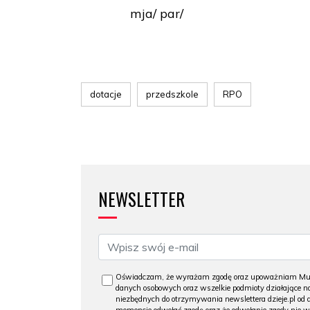
mja/ par/
dotacje
przedszkole
RPO
NEWSLETTER
Oświadczam, że wyrażam zgodę oraz upoważniam Muzeu
danych osobowych oraz wszelkie podmioty działające na
niezbędnych do otrzymywania newslettera dzieje.pl od