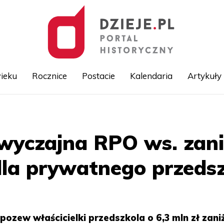
ieku
Rocznice
Postacie
Kalendaria
Artykuły
Przejdź
do
treści
yczajna RPO ws. zaniż
la prywatnego przeds
ozew właścicielki przedszkola o 6,3 mln zł zani