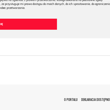
wpływa na zgodność z prawem przetwarzania, którego dokonano na podstawie zgody
, że przysługuje mi prawo dostępu do moich danych, do ich sprostowania, do ograniczeni
wobec przetwarzania.
Menu Footer
O PORTALU
DEKLARACJA DOSTĘPNO