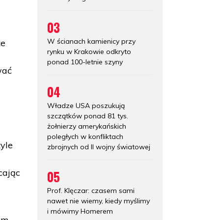
03
W ścianach kamienicy przy
że
rynku w Krakowie odkryto
ponad 100-letnie szyny
wać
04
Władze USA poszukują
szczątków ponad 81 tys.
żołnierzy amerykańskich
poległych w konfliktach
tyle
zbrojnych od II wojny światowej
cając
05
Prof. Klęczar: czasem sami
nawet nie wiemy, kiedy myślimy
i mówimy Homerem
ym