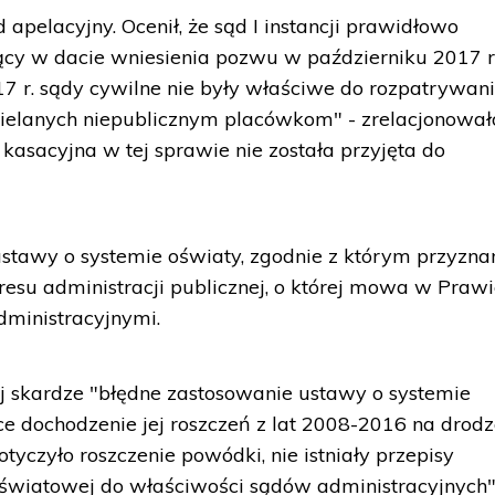
 apelacyjny. Ocenił, że sąd I instancji prawidłowo
ący w dacie wniesienia pozwu w październiku 2017 r
017 r. sądy cywilne nie były właściwe do rozpatrywan
zielanych niepublicznym placówkom" - zrelacjonował
kasacyjna w tej sprawie nie została przyjęta do
ustawy o systemie oświaty, zgodnie z którym przyzna
resu administracji publicznej, o której mowa w Prawi
ministracyjnymi.
j skardze "błędne zastosowanie ustawy o systemie
e dochodzenie jej roszczeń z lat 2008-2016 na drod
otyczyło roszczenie powódki, nie istniały przepisy
oświatowej do właściwości sądów administracyjnych"