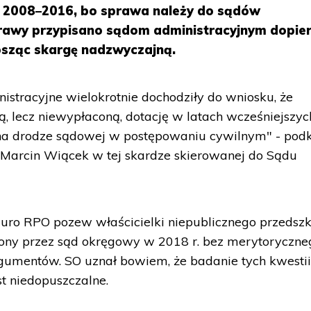
h 2008–2016, bo sprawa należy do sądów
prawy przypisano sądom administracyjnym dopie
osząc skargę nadzwyczajną.
istracyjne wielokrotnie dochodziły do wniosku, że
, lecz niewypłaconą, dotację w latach wcześniejszyc
na drodze sądowej w postępowaniu cywilnym" - podkr
Marcin Wiącek w tej skardze skierowanej do Sądu
iuro RPO pozew właścicielki niepublicznego przedsz
cony przez sąd okręgowy w 2018 r. bez merytoryczne
umentów. SO uznał bowiem, że badanie tych kwesti
 niedopuszczalne.