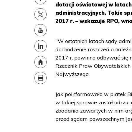
dotacji oświatowej w latac
administracyjnych. Takie s
2017 r. – wskazuje RPO, wn
"W ostatnich latach sądy admin
dochodzenie roszczeń o należną
2017 r. powinno odbywać się 
Rzecznik Praw Obywatelskich 
Najwyższego.
Jak poinformowało w piątek B
w takiej sprawie został odrzu
zbadania zawartych w nim arg
przed sądem powszechnym jest