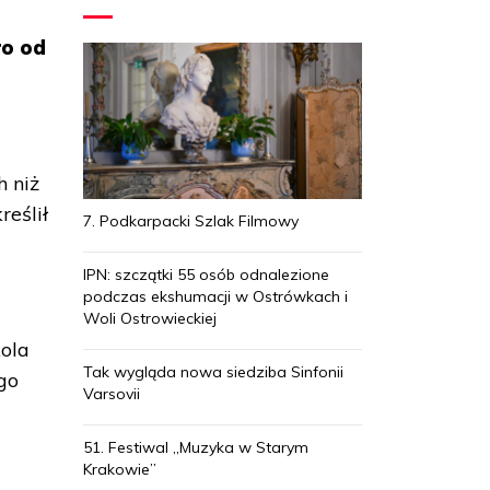
ro od
h niż
eślił
7. Podkarpacki Szlak Filmowy
IPN: szczątki 55 osób odnalezione
podczas ekshumacji w Ostrówkach i
Woli Ostrowieckiej
kola
Tak wygląda nowa siedziba Sinfonii
go
Varsovii
i
51. Festiwal „Muzyka w Starym
Krakowie”